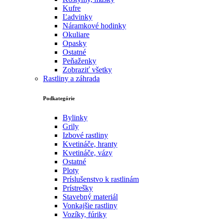
Kufre
Ľadvinky
Náramkové hodinky
Okuliare
Opasky
Ostatné
Peňaženky
Zobraziť všetky
Rastliny a záhrada
Podkategórie
Bylinky
Grily
Izbové rastliny
Kvetináče, hranty
Kvetináče, vázy
Ostatné
Ploty
Príslušenstvo k rastlinám
Prístrešky
Stavebný materiál
Vonkajšie rastliny
Vozíky, fúriky