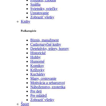
Predsieň, chodba
Spálňa
Svietniky, sviečky
Upratovanie
Zobraziť všetky
Knihy
Podkategórie
Biznis, manažment
Cudzojazyčné knihy
Detektívky, trilery, horory
Historické
Hobby
Humorné
Komiksy
Krížovky
Kuchárky
Mapy, cestovanie
Motivácia a sebarozvoj
Náboženstvo, ezoterika
Pre deti
Pre mládež
Zobraziť všetky
Šport