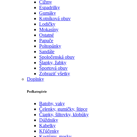
Čižmy
Espadrilky
Gumáky
Kotníková obuv
Lodičky
Mokasíny
Ostatné
Papuče
Poltopánky
Sandále
Spoločenská obuv
Šlapky, žabky
Športová obuv
Zobraziť všetky
Doplnky
Podkategórie
Batohy, vaky
Čelenky, gumičky, štipce
Čiapky, šiltovky, klobúky
Dáždniky
Kabelky
Kľúčenky
Kostýmy, masky