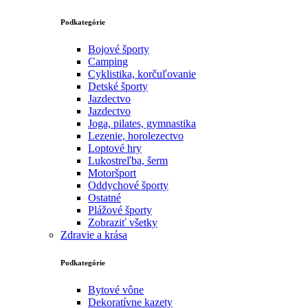
Podkategórie
Bojové športy
Camping
Cyklistika, korčuľovanie
Detské športy
Jazdectvo
Jazdectvo
Joga, pilates, gymnastika
Lezenie, horolezectvo
Loptové hry
Lukostreľba, šerm
Motoršport‎
Oddychové športy
Ostatné
Plážové športy
Zobraziť všetky
Zdravie a krása
Podkategórie
Bytové vône
Dekoratívne kazety