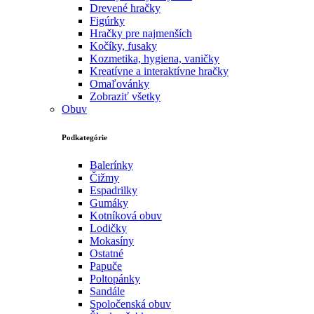
Drevené hračky
Figúrky
Hračky pre najmenších
Kočíky, fusaky
Kozmetika, hygiena, vaničky
Kreatívne a interaktívne hračky
Omaľovánky
Zobraziť všetky
Obuv
Podkategórie
Balerínky
Čižmy
Espadrilky
Gumáky
Kotníková obuv
Lodičky
Mokasíny
Ostatné
Papuče
Poltopánky
Sandále
Spoločenská obuv