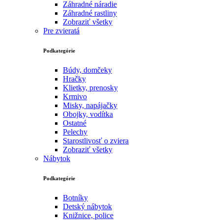
Záhradné náradie
Záhradné rastliny
Zobraziť všetky
Pre zvieratá
Podkategórie
Búdy, domčeky
Hračky
Klietky, prenosky
Krmivo
Misky, napájačky
Obojky, vodítka
Ostatné
Pelechy
Starostlivosť o zviera
Zobraziť všetky
Nábytok
Podkategórie
Botníky
Detský nábytok
Knižnice, police