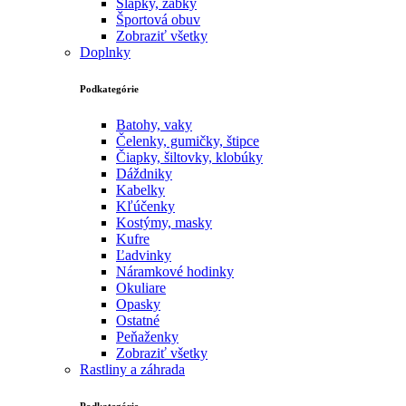
Šlapky, žabky
Športová obuv
Zobraziť všetky
Doplnky
Podkategórie
Batohy, vaky
Čelenky, gumičky, štipce
Čiapky, šiltovky, klobúky
Dáždniky
Kabelky
Kľúčenky
Kostýmy, masky
Kufre
Ľadvinky
Náramkové hodinky
Okuliare
Opasky
Ostatné
Peňaženky
Zobraziť všetky
Rastliny a záhrada
Podkategórie