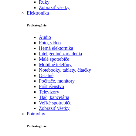
Ruky
Zobraziť všetky
Elektronika
Podkategórie
Audio
Foto, video
Herná elektornika
Inteligentné zariadenia
Malé spotrebiče
Mobilné telefóny
Notebooky, tablety, čítačky
Ostatné
Počítače, monitory
Príšlušenstvo
Televízory
Tlač, kancelária
Veľké spotrebiče
Zobraziť všetky
Potraviny
Podkategórie