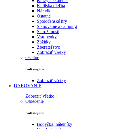
Kurzy a školenia
Kutilská dieľňa
Náradie
Ostatné
Spoločenské hry
Stanovanie a camping
Starožitnosti
Vstupenky
Zážitky
Zberateľstvo
Zobraziť všetky
Ostatné
Podkategórie
Zobraziť všetky
DAROVANIE
Zobraziť všetko
Oblečenie
Podkategórie
Bodyčka, nátelníky