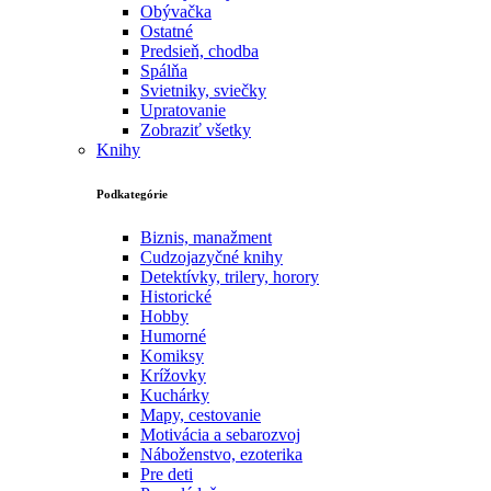
Obývačka
Ostatné
Predsieň, chodba
Spálňa
Svietniky, sviečky
Upratovanie
Zobraziť všetky
Knihy
Podkategórie
Biznis, manažment
Cudzojazyčné knihy
Detektívky, trilery, horory
Historické
Hobby
Humorné
Komiksy
Krížovky
Kuchárky
Mapy, cestovanie
Motivácia a sebarozvoj
Náboženstvo, ezoterika
Pre deti