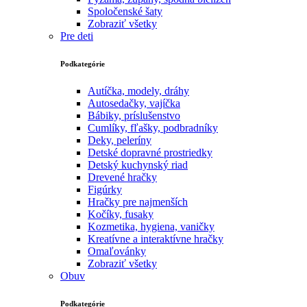
Spoločenské šaty
Zobraziť všetky
Pre deti
Podkategórie
Autíčka, modely, dráhy
Autosedačky, vajíčka
Bábiky, príslušenstvo
Cumlíky, fľašky, podbradníky
Deky, peleríny
Detské dopravné prostriedky
Detský kuchynský riad
Drevené hračky
Figúrky
Hračky pre najmenších
Kočíky, fusaky
Kozmetika, hygiena, vaničky
Kreatívne a interaktívne hračky
Omaľovánky
Zobraziť všetky
Obuv
Podkategórie