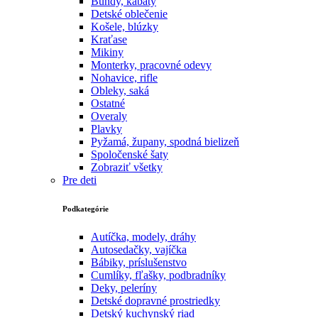
Bundy, kabáty
Detské oblečenie
Košele, blúzky
Kraťase
Mikiny
Monterky, pracovné odevy
Nohavice, rifle
Obleky, saká
Ostatné
Overaly
Plavky
Pyžamá, župany, spodná bielizeň
Spoločenské šaty
Zobraziť všetky
Pre deti
Podkategórie
Autíčka, modely, dráhy
Autosedačky, vajíčka
Bábiky, príslušenstvo
Cumlíky, fľašky, podbradníky
Deky, peleríny
Detské dopravné prostriedky
Detský kuchynský riad