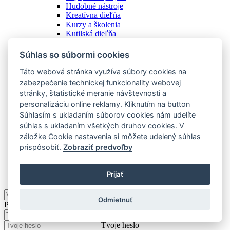
Hudobné nástroje
Kreatívna dieľňa
Kurzy a školenia
Kutilská dieľňa
Náradie
Ostatné
Súhlas so súbormi cookies
Spoločenské hry
Stanovanie a camping
Táto webová stránka využíva súbory cookies na
Starožitnosti
zabezpečenie technickej funkcionality webovej
Vstupenky
stránky, štatistické meranie návštevnosti a
Zážitky
personalizáciu online reklamy. Kliknutím na button
Zberateľstvo
Súhlasím s ukladaním súborov cookies nám udelíte
Zobraziť všetky
súhlas s ukladaním všetkých druhov cookies. V
Ostatné
záložke Cookie nastavenia si môžete udelený súhlas
prispôsobiť.
Zobraziť predvoľby
Podkategórie
Zobraziť všetky
Prijať
KOMUNITA
Odmietnuť
Prihlásiť
Tvoj e-mail
Tvoje heslo