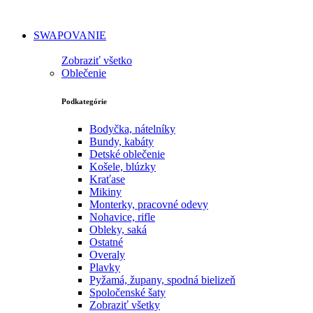
SWAPOVANIE
Zobraziť všetko
Oblečenie
Podkategórie
Bodyčka, nátelníky
Bundy, kabáty
Detské oblečenie
Košele, blúzky
Kraťase
Mikiny
Monterky, pracovné odevy
Nohavice, rifle
Obleky, saká
Ostatné
Overaly
Plavky
Pyžamá, župany, spodná bielizeň
Spoločenské šaty
Zobraziť všetky