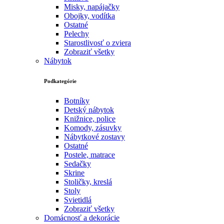
Misky, napájačky
Obojky, vodítka
Ostatné
Pelechy
Starostlivosť o zviera
Zobraziť všetky
Nábytok
Podkategórie
Botníky
Detský nábytok
Knižnice, police
Komody, zásuvky
Nábytkové zostavy
Ostatné
Postele, matrace
Sedačky
Skrine
Stoličky, kreslá
Stoly
Svietidlá
Zobraziť všetky
Domácnosť a dekorácie