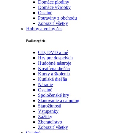
Domáce plodiny
Domáce výrobky
Ostatné
Potraviny z obchodu
Zobraziť všetky
Hobby a voľný čas
Podkategórie
CD, DVD a iné
Hry pre dospelých
Hudobné nástroje
Kreatívna dieľňa
Kurzy a školenia
Kutilská dieľňa
Náradie
Ostatné
Spoločenské hry
Stanovanie a camping
Starožitnosti
Vstupenky
Zážitky
Zberateľstvo
Zobraziť všetky
Ostatné