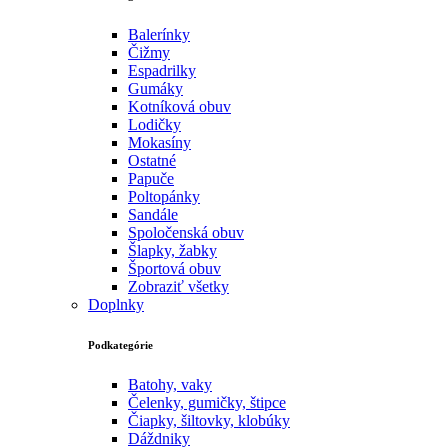
Balerínky
Čižmy
Espadrilky
Gumáky
Kotníková obuv
Lodičky
Mokasíny
Ostatné
Papuče
Poltopánky
Sandále
Spoločenská obuv
Šlapky, žabky
Športová obuv
Zobraziť všetky
Doplnky
Podkategórie
Batohy, vaky
Čelenky, gumičky, štipce
Čiapky, šiltovky, klobúky
Dáždniky