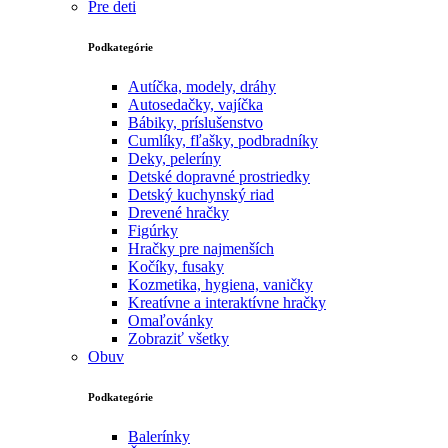
Pre deti
Podkategórie
Autíčka, modely, dráhy
Autosedačky, vajíčka
Bábiky, príslušenstvo
Cumlíky, fľašky, podbradníky
Deky, peleríny
Detské dopravné prostriedky
Detský kuchynský riad
Drevené hračky
Figúrky
Hračky pre najmenších
Kočíky, fusaky
Kozmetika, hygiena, vaničky
Kreatívne a interaktívne hračky
Omaľovánky
Zobraziť všetky
Obuv
Podkategórie
Balerínky