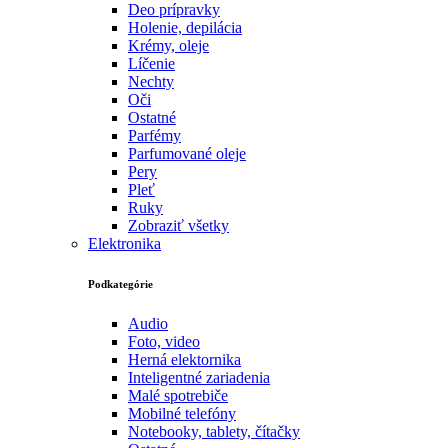
Deo prípravky
Holenie, depilácia
Krémy, oleje
Líčenie
Nechty
Oči
Ostatné
Parfémy
Parfumované oleje
Pery
Pleť
Ruky
Zobraziť všetky
Elektronika
Podkategórie
Audio
Foto, video
Herná elektornika
Inteligentné zariadenia
Malé spotrebiče
Mobilné telefóny
Notebooky, tablety, čítačky