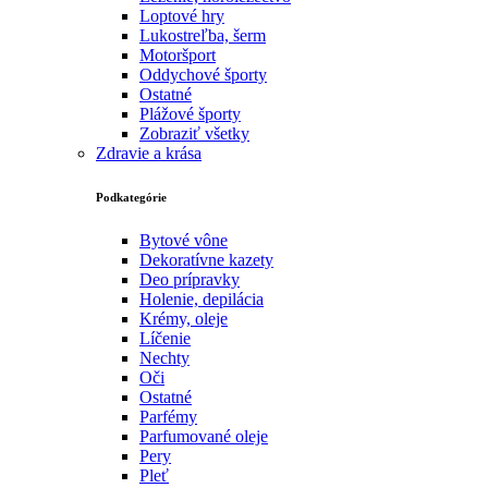
Loptové hry
Lukostreľba, šerm
Motoršport‎
Oddychové športy
Ostatné
Plážové športy
Zobraziť všetky
Zdravie a krása
Podkategórie
Bytové vône
Dekoratívne kazety
Deo prípravky
Holenie, depilácia
Krémy, oleje
Líčenie
Nechty
Oči
Ostatné
Parfémy
Parfumované oleje
Pery
Pleť