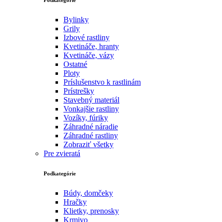
Bylinky
Grily
Izbové rastliny
Kvetináče, hranty
Kvetináče, vázy
Ostatné
Ploty
Príslušenstvo k rastlinám
Prístrešky
Stavebný materiál
Vonkajšie rastliny
Vozíky, fúriky
Záhradné náradie
Záhradné rastliny
Zobraziť všetky
Pre zvieratá
Podkategórie
Búdy, domčeky
Hračky
Klietky, prenosky
Krmivo