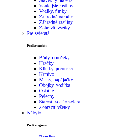
Stavebný materiál
Vonkajšie rastliny
Vozíky, fúriky
Záhradné náradie
Záhradné rastliny
Zobraziť všetky
Pre zvieratá
Podkategórie
Búdy, domčeky
Hračky
Klietky, prenosky
Krmivo
Misky, napájačky
Obojky, vodítka
Ostatné
Pelechy
Starostlivosť o zviera
Zobraziť všetky
Nábytok
Podkategórie