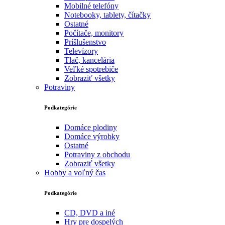
Mobilné telefóny
Notebooky, tablety, čítačky
Ostatné
Počítače, monitory
Príšlušenstvo
Televízory
Tlač, kancelária
Veľké spotrebiče
Zobraziť všetky
Potraviny
Podkategórie
Domáce plodiny
Domáce výrobky
Ostatné
Potraviny z obchodu
Zobraziť všetky
Hobby a voľný čas
Podkategórie
CD, DVD a iné
Hry pre dospelých