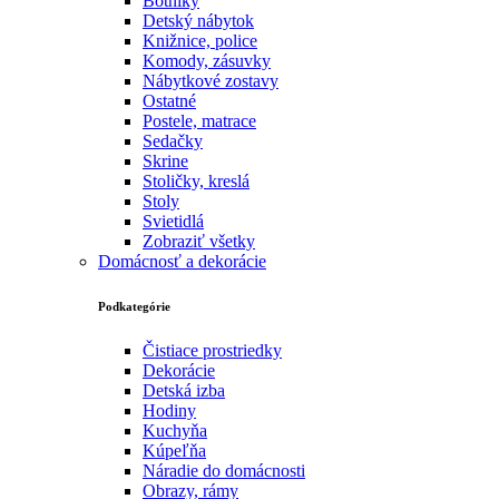
Botníky
Detský nábytok
Knižnice, police
Komody, zásuvky
Nábytkové zostavy
Ostatné
Postele, matrace
Sedačky
Skrine
Stoličky, kreslá
Stoly
Svietidlá
Zobraziť všetky
Domácnosť a dekorácie
Podkategórie
Čistiace prostriedky
Dekorácie
Detská izba
Hodiny
Kuchyňa
Kúpeľňa
Náradie do domácnosti
Obrazy, rámy