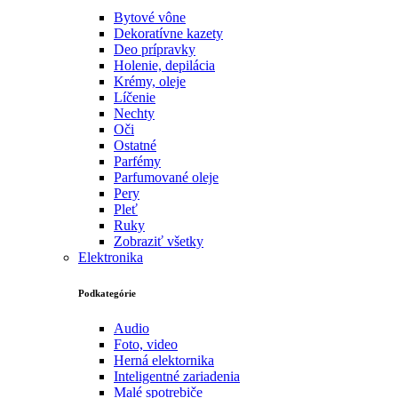
Bytové vône
Dekoratívne kazety
Deo prípravky
Holenie, depilácia
Krémy, oleje
Líčenie
Nechty
Oči
Ostatné
Parfémy
Parfumované oleje
Pery
Pleť
Ruky
Zobraziť všetky
Elektronika
Podkategórie
Audio
Foto, video
Herná elektornika
Inteligentné zariadenia
Malé spotrebiče