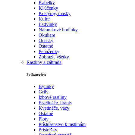
Kabelky
Kľúčenky
Kostýmy, masky
Kufre
Ľadvinky
Náramkové hodinky
Okuliare
Opasky
Ostatné
Peňaženky
Zobraziť všetky
Rastliny a záhrada
Podkategórie
Bylinky
Grily
Izbové rastliny
Kvetináče, hranty
Kvetináče, vázy
Ostatné
Ploty
Príslušenstvo k rastlinám
Prístrešky