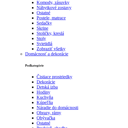
Komody, zásuvky
Nábytkové zostavy
Ostatné
Postele, matrace
Sedačky
Skrine
Stoličky, kreslá
Stoly
Svietidlá
Zobraziť všetky
Domácnosť a dekorácie
Podkategórie
Čistiace prostriedky
Dekorácie
Detská izba
Hodiny
Kuchyňa
Kúpeľňa
Náradie do domácnosti
Obrazy, rámy
Obývačka
Ostatné