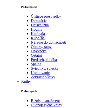
Podkategórie
Čistiace prostriedky
Dekorácie
Detská izba
Hodiny
Kuchyňa
Kúpeľňa
Náradie do domácnosti
Obrazy, rámy
Obývačka
Ostatné
Predsieň, chodba
Spálňa
Svietniky, sviečky
Upratovanie
Zobraziť všetky
Knihy
Podkategórie
Biznis, manažment
Cudzojazyčné knihy