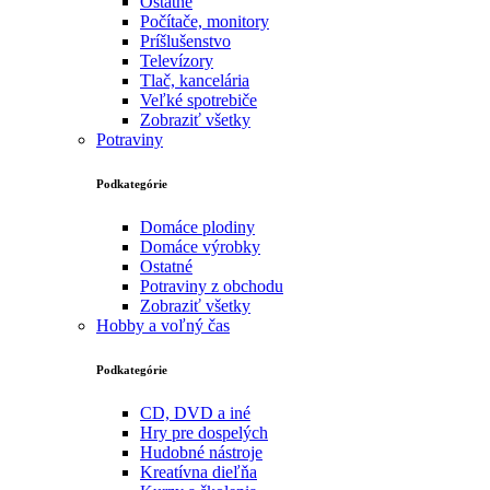
Ostatné
Počítače, monitory
Príšlušenstvo
Televízory
Tlač, kancelária
Veľké spotrebiče
Zobraziť všetky
Potraviny
Podkategórie
Domáce plodiny
Domáce výrobky
Ostatné
Potraviny z obchodu
Zobraziť všetky
Hobby a voľný čas
Podkategórie
CD, DVD a iné
Hry pre dospelých
Hudobné nástroje
Kreatívna dieľňa