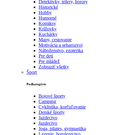
Detektívky, trilery, horory
Historické
Hobby
Humorné
Komiksy
Krížovky
Kuchárky
Mapy, cestovanie
Motivácia a sebarozvoj
Náboženstvo, ezoterika
Pre deti
Pre mládež
Zobraziť všetky
Šport
Podkategórie
Bojové športy
Camping
Cyklistika, korčuľovanie
Detské športy
Jazdectvo
Jazdectvo
Joga, pilates, gymnastika
Lezenie, horolezectvo