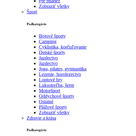
Pre mládež
Zobraziť všetky
Šport
Podkategórie
Bojové športy
Camping
Cyklistika, korčuľovanie
Detské športy
Jazdectvo
Jazdectvo
Joga, pilates, gymnastika
Lezenie, horolezectvo
Loptové hry
Lukostreľba, šerm
Motoršport‎
Oddychové športy
Ostatné
Plážové športy
Zobraziť všetky
Zdravie a krása
Podkategórie