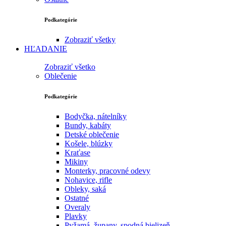
Podkategórie
Zobraziť všetky
HĽADANIE
Zobraziť všetko
Oblečenie
Podkategórie
Bodyčka, nátelníky
Bundy, kabáty
Detské oblečenie
Košele, blúzky
Kraťase
Mikiny
Monterky, pracovné odevy
Nohavice, rifle
Obleky, saká
Ostatné
Overaly
Plavky
Pyžamá, župany, spodná bielizeň