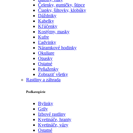
Čelenky, gumičky, štipce
Čiapky, šiltovky, klobúky
Dáždniky
Kabelky
Kľúčenky
Kostýmy, masky
Kufre
Ľadvinky
Náramkové hodinky
Okuliare
Opasky
Ostatné
Peňaženky
Zobraziť všetky
Rastliny a záhrada
Podkategórie
Bylinky
Grily
Izbové rastliny
Kvetináče, hranty
Kvetináče, vázy
Ostatné