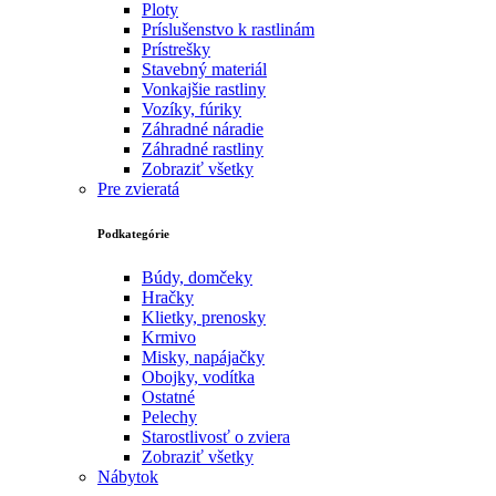
Ploty
Príslušenstvo k rastlinám
Prístrešky
Stavebný materiál
Vonkajšie rastliny
Vozíky, fúriky
Záhradné náradie
Záhradné rastliny
Zobraziť všetky
Pre zvieratá
Podkategórie
Búdy, domčeky
Hračky
Klietky, prenosky
Krmivo
Misky, napájačky
Obojky, vodítka
Ostatné
Pelechy
Starostlivosť o zviera
Zobraziť všetky
Nábytok