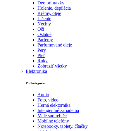
Deo prípravky
Holenie, depilácia
Krémy, oleje
Líčenie
Nechty
Oči
Ostatné
Parfémy
Parfumované oleje
Pery
Pleť
Ruky
Zobraziť všetky
Elektronika
Podkategórie
Audio
Foto, video
Herná elektornika
Inteligentné zariadenia
Malé spotrebiče
Mobilné telefóny
Notebooky, tablety, čítačky