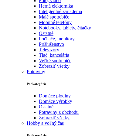
Foto, video
Herná elektornika
Inteligentné zariadenia
Malé spotrebiče
Mobilné telefóny
Notebooky, tablety, čítačky
Ostatné
Počítače, monitory
Príšlušenstvo
Televízory
Tlač, kancelária
Veľké spotrebiče
Zobraziť všetky
Potraviny
Podkategórie
Domáce plodiny
Domáce výrobky
Ostatné
Potraviny z obchodu
Zobraziť všetky
Hobby a voľný čas
Podkategórie