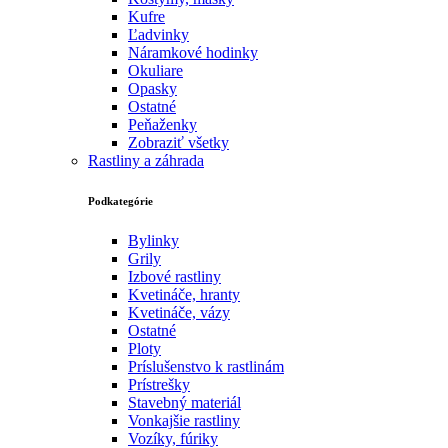
Kufre
Ľadvinky
Náramkové hodinky
Okuliare
Opasky
Ostatné
Peňaženky
Zobraziť všetky
Rastliny a záhrada
Podkategórie
Bylinky
Grily
Izbové rastliny
Kvetináče, hranty
Kvetináče, vázy
Ostatné
Ploty
Príslušenstvo k rastlinám
Prístrešky
Stavebný materiál
Vonkajšie rastliny
Vozíky, fúriky