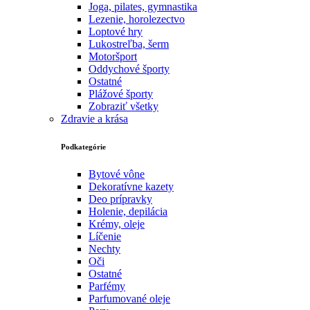
Joga, pilates, gymnastika
Lezenie, horolezectvo
Loptové hry
Lukostreľba, šerm
Motoršport‎
Oddychové športy
Ostatné
Plážové športy
Zobraziť všetky
Zdravie a krása
Podkategórie
Bytové vône
Dekoratívne kazety
Deo prípravky
Holenie, depilácia
Krémy, oleje
Líčenie
Nechty
Oči
Ostatné
Parfémy
Parfumované oleje