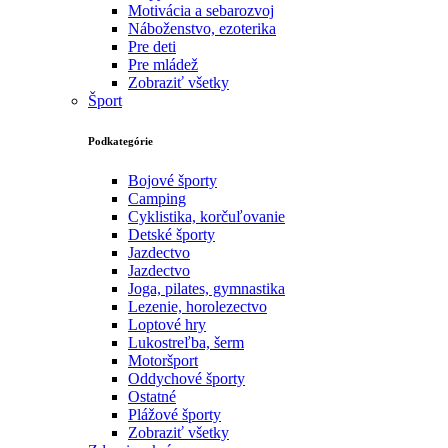
Motivácia a sebarozvoj
Náboženstvo, ezoterika
Pre deti
Pre mládež
Zobraziť všetky
Šport
Podkategórie
Bojové športy
Camping
Cyklistika, korčuľovanie
Detské športy
Jazdectvo
Jazdectvo
Joga, pilates, gymnastika
Lezenie, horolezectvo
Loptové hry
Lukostreľba, šerm
Motoršport‎
Oddychové športy
Ostatné
Plážové športy
Zobraziť všetky