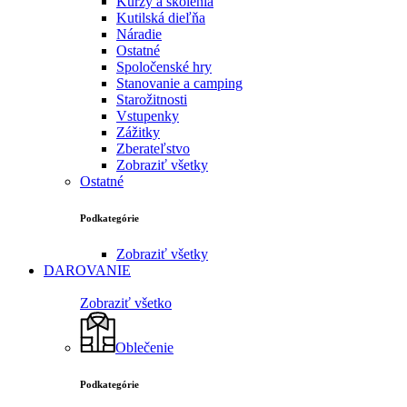
Kurzy a školenia
Kutilská dieľňa
Náradie
Ostatné
Spoločenské hry
Stanovanie a camping
Starožitnosti
Vstupenky
Zážitky
Zberateľstvo
Zobraziť všetky
Ostatné
Podkategórie
Zobraziť všetky
DAROVANIE
Zobraziť všetko
Oblečenie
Podkategórie