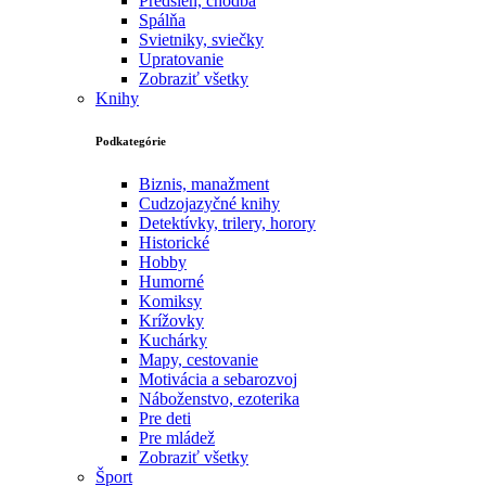
Predsieň, chodba
Spálňa
Svietniky, sviečky
Upratovanie
Zobraziť všetky
Knihy
Podkategórie
Biznis, manažment
Cudzojazyčné knihy
Detektívky, trilery, horory
Historické
Hobby
Humorné
Komiksy
Krížovky
Kuchárky
Mapy, cestovanie
Motivácia a sebarozvoj
Náboženstvo, ezoterika
Pre deti
Pre mládež
Zobraziť všetky
Šport