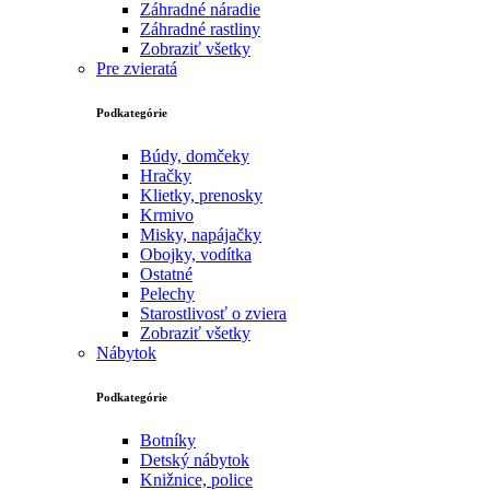
Záhradné náradie
Záhradné rastliny
Zobraziť všetky
Pre zvieratá
Podkategórie
Búdy, domčeky
Hračky
Klietky, prenosky
Krmivo
Misky, napájačky
Obojky, vodítka
Ostatné
Pelechy
Starostlivosť o zviera
Zobraziť všetky
Nábytok
Podkategórie
Botníky
Detský nábytok
Knižnice, police