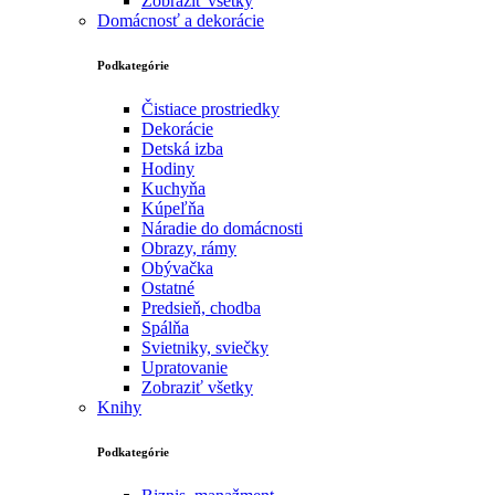
Zobraziť všetky
Domácnosť a dekorácie
Podkategórie
Čistiace prostriedky
Dekorácie
Detská izba
Hodiny
Kuchyňa
Kúpeľňa
Náradie do domácnosti
Obrazy, rámy
Obývačka
Ostatné
Predsieň, chodba
Spálňa
Svietniky, sviečky
Upratovanie
Zobraziť všetky
Knihy
Podkategórie