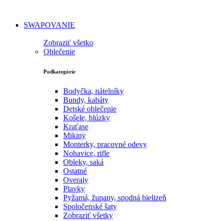
SWAPOVANIE
Zobraziť všetko
Oblečenie
Podkategórie
Bodyčka, nátelníky
Bundy, kabáty
Detské oblečenie
Košele, blúzky
Kraťase
Mikiny
Monterky, pracovné odevy
Nohavice, rifle
Obleky, saká
Ostatné
Overaly
Plavky
Pyžamá, župany, spodná bielizeň
Spoločenské šaty
Zobraziť všetky