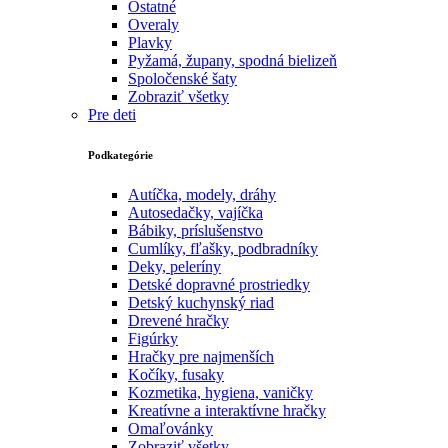
Ostatné
Overaly
Plavky
Pyžamá, župany, spodná bielizeň
Spoločenské šaty
Zobraziť všetky
Pre deti
Podkategórie
Autíčka, modely, dráhy
Autosedačky, vajíčka
Bábiky, príslušenstvo
Cumlíky, fľašky, podbradníky
Deky, peleríny
Detské dopravné prostriedky
Detský kuchynský riad
Drevené hračky
Figúrky
Hračky pre najmenších
Kočíky, fusaky
Kozmetika, hygiena, vaničky
Kreatívne a interaktívne hračky
Omaľovánky
Zobraziť všetky