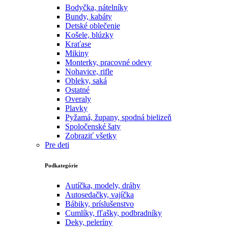
Bodyčka, nátelníky
Bundy, kabáty
Detské oblečenie
Košele, blúzky
Kraťase
Mikiny
Monterky, pracovné odevy
Nohavice, rifle
Obleky, saká
Ostatné
Overaly
Plavky
Pyžamá, župany, spodná bielizeň
Spoločenské šaty
Zobraziť všetky
Pre deti
Podkategórie
Autíčka, modely, dráhy
Autosedačky, vajíčka
Bábiky, príslušenstvo
Cumlíky, fľašky, podbradníky
Deky, peleríny