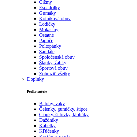
Čižmy
Espadrilky
Gumáky
Kotníková obuv
Lodičky
Mokasíny
Ostatné
Papuče
Poltopánky
Sandále
Spoločenská obuv
Šlapky, žabky
Športová obuv
Zobraziť všetky
Doplnky
Podkategórie
Batohy, vaky
Čelenky, gumičky, štipce
Čiapky, šiltovky, klobúky
Dáždniky
Kabelky
Kľúčenky
Kostýmy, masky