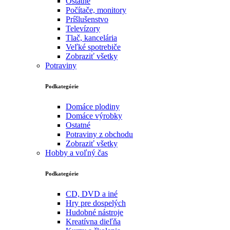
Ostatné
Počítače, monitory
Príšlušenstvo
Televízory
Tlač, kancelária
Veľké spotrebiče
Zobraziť všetky
Potraviny
Podkategórie
Domáce plodiny
Domáce výrobky
Ostatné
Potraviny z obchodu
Zobraziť všetky
Hobby a voľný čas
Podkategórie
CD, DVD a iné
Hry pre dospelých
Hudobné nástroje
Kreatívna dieľňa