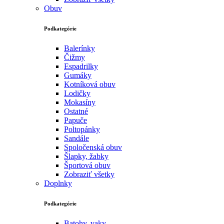
Obuv
Podkategórie
Balerínky
Čižmy
Espadrilky
Gumáky
Kotníková obuv
Lodičky
Mokasíny
Ostatné
Papuče
Poltopánky
Sandále
Spoločenská obuv
Šlapky, žabky
Športová obuv
Zobraziť všetky
Doplnky
Podkategórie
Batohy, vaky