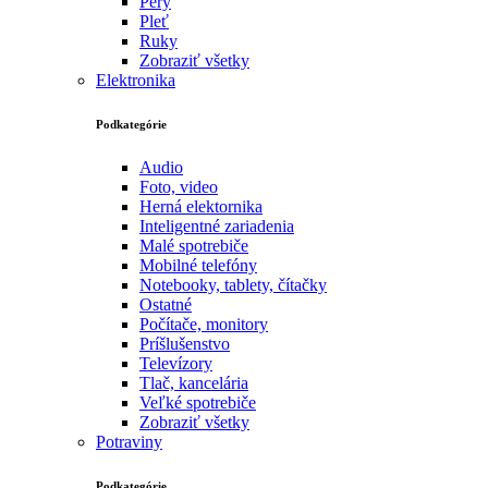
Pery
Pleť
Ruky
Zobraziť všetky
Elektronika
Podkategórie
Audio
Foto, video
Herná elektornika
Inteligentné zariadenia
Malé spotrebiče
Mobilné telefóny
Notebooky, tablety, čítačky
Ostatné
Počítače, monitory
Príšlušenstvo
Televízory
Tlač, kancelária
Veľké spotrebiče
Zobraziť všetky
Potraviny
Podkategórie