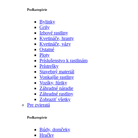
Podkategórie
Bylinky
Grily
Izbové rastliny
Kvetináče, hranty
Kvetináče, vázy
Ostatné
Ploty
Príslušenstvo k rastlinám
Prístrešky
Stavebný materiál
Vonkajšie rastliny
Vozíky, fúriky
Záhradné náradie
Záhradné rastliny
Zobraziť všetky
Pre zvieratá
Podkategórie
Búdy, domčeky
Hračky