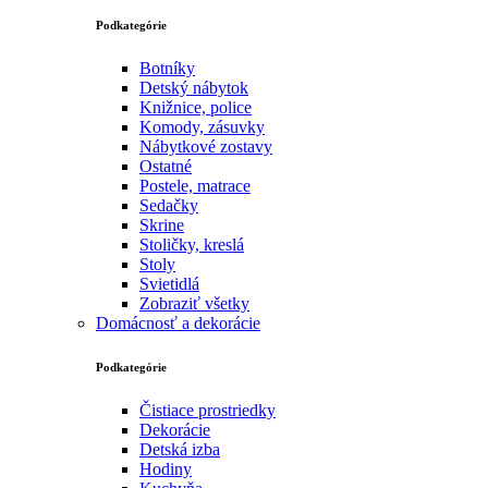
Podkategórie
Botníky
Detský nábytok
Knižnice, police
Komody, zásuvky
Nábytkové zostavy
Ostatné
Postele, matrace
Sedačky
Skrine
Stoličky, kreslá
Stoly
Svietidlá
Zobraziť všetky
Domácnosť a dekorácie
Podkategórie
Čistiace prostriedky
Dekorácie
Detská izba
Hodiny