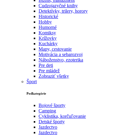
Biznis, manažment
Cudzojazyčné knihy
Detektívky, trilery, horory
Historické
Hobby
Humorné
Komiksy
Krížovky
Kuchárky
Mapy, cestovanie
Motivácia a sebarozvoj
Náboženstvo, ezoterika
Pre deti
Pre mládež
Zobraziť všetky
Šport
Podkategórie
Bojové športy
Camping
Cyklistika, korčuľovanie
Detské športy
Jazdectvo
Jazdectvo