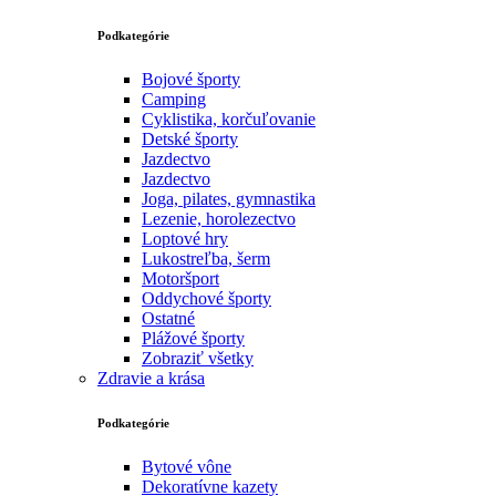
Podkategórie
Bojové športy
Camping
Cyklistika, korčuľovanie
Detské športy
Jazdectvo
Jazdectvo
Joga, pilates, gymnastika
Lezenie, horolezectvo
Loptové hry
Lukostreľba, šerm
Motoršport‎
Oddychové športy
Ostatné
Plážové športy
Zobraziť všetky
Zdravie a krása
Podkategórie
Bytové vône
Dekoratívne kazety