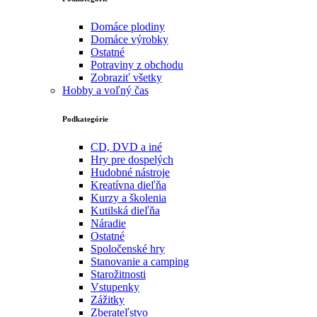
Domáce plodiny
Domáce výrobky
Ostatné
Potraviny z obchodu
Zobraziť všetky
Hobby a voľný čas
Podkategórie
CD, DVD a iné
Hry pre dospelých
Hudobné nástroje
Kreatívna dieľňa
Kurzy a školenia
Kutilská dieľňa
Náradie
Ostatné
Spoločenské hry
Stanovanie a camping
Starožitnosti
Vstupenky
Zážitky
Zberateľstvo