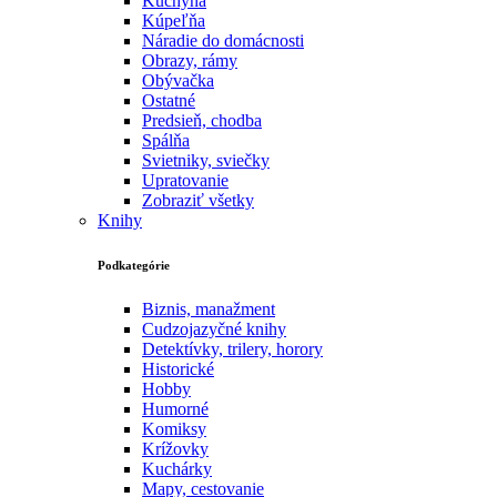
Kuchyňa
Kúpeľňa
Náradie do domácnosti
Obrazy, rámy
Obývačka
Ostatné
Predsieň, chodba
Spálňa
Svietniky, sviečky
Upratovanie
Zobraziť všetky
Knihy
Podkategórie
Biznis, manažment
Cudzojazyčné knihy
Detektívky, trilery, horory
Historické
Hobby
Humorné
Komiksy
Krížovky
Kuchárky
Mapy, cestovanie