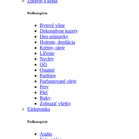
Zdravie a krása
Podkategórie
Bytové vône
Dekoratívne kazety
Deo prípravky
Holenie, depilácia
Krémy, oleje
Líčenie
Nechty
Oči
Ostatné
Parfémy
Parfumované oleje
Pery
Pleť
Ruky
Zobraziť všetky
Elektronika
Podkategórie
Audio