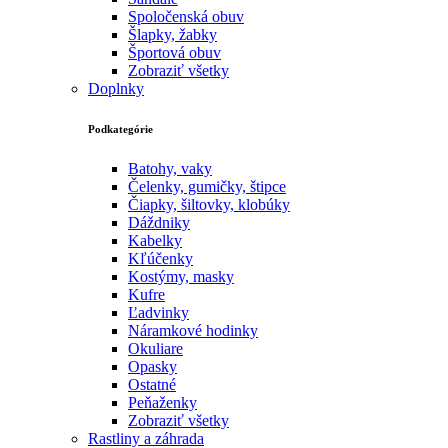
Spoločenská obuv
Šlapky, žabky
Športová obuv
Zobraziť všetky
Doplnky
Podkategórie
Batohy, vaky
Čelenky, gumičky, štipce
Čiapky, šiltovky, klobúky
Dáždniky
Kabelky
Kľúčenky
Kostýmy, masky
Kufre
Ľadvinky
Náramkové hodinky
Okuliare
Opasky
Ostatné
Peňaženky
Zobraziť všetky
Rastliny a záhrada