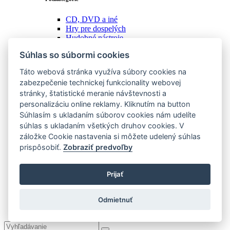
CD, DVD a iné
Hry pre dospelých
Hudobné nástroje
Kreatívna dieľňa
Súhlas so súbormi cookies
Kurzy a školenia
Kutilská dieľňa
Táto webová stránka využíva súbory cookies na
Náradie
zabezpečenie technickej funkcionality webovej
Ostatné
stránky, štatistické meranie návštevnosti a
Spoločenské hry
Stanovanie a camping
personalizáciu online reklamy. Kliknutím na button
Starožitnosti
Súhlasím s ukladaním súborov cookies nám udelíte
Vstupenky
súhlas s ukladaním všetkých druhov cookies. V
Zážitky
záložke Cookie nastavenia si môžete udelený súhlas
Zberateľstvo
prispôsobiť.
Zobraziť predvoľby
Zobraziť všetky
Ostatné
Prijať
Podkategórie
Zobraziť všetky
Odmietnuť
KOMUNITA