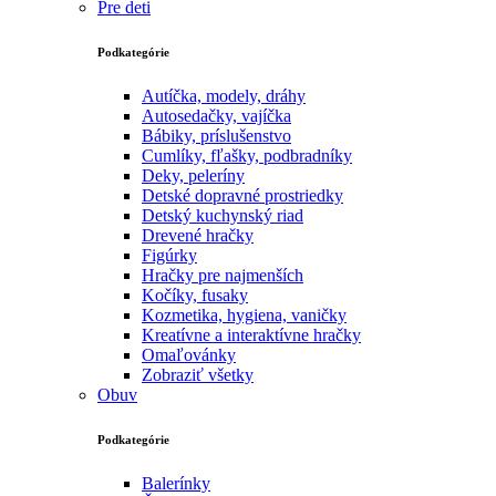
Pre deti
Podkategórie
Autíčka, modely, dráhy
Autosedačky, vajíčka
Bábiky, príslušenstvo
Cumlíky, fľašky, podbradníky
Deky, peleríny
Detské dopravné prostriedky
Detský kuchynský riad
Drevené hračky
Figúrky
Hračky pre najmenších
Kočíky, fusaky
Kozmetika, hygiena, vaničky
Kreatívne a interaktívne hračky
Omaľovánky
Zobraziť všetky
Obuv
Podkategórie
Balerínky