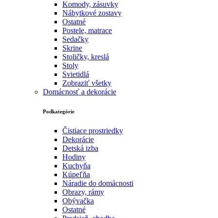
Komody, zásuvky
Nábytkové zostavy
Ostatné
Postele, matrace
Sedačky
Skrine
Stoličky, kreslá
Stoly
Svietidlá
Zobraziť všetky
Domácnosť a dekorácie
Podkategórie
Čistiace prostriedky
Dekorácie
Detská izba
Hodiny
Kuchyňa
Kúpeľňa
Náradie do domácnosti
Obrazy, rámy
Obývačka
Ostatné