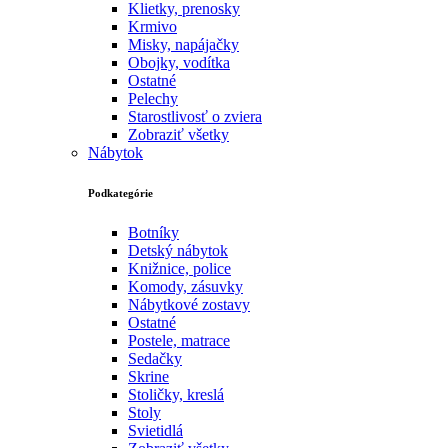
Klietky, prenosky
Krmivo
Misky, napájačky
Obojky, vodítka
Ostatné
Pelechy
Starostlivosť o zviera
Zobraziť všetky
Nábytok
Podkategórie
Botníky
Detský nábytok
Knižnice, police
Komody, zásuvky
Nábytkové zostavy
Ostatné
Postele, matrace
Sedačky
Skrine
Stoličky, kreslá
Stoly
Svietidlá