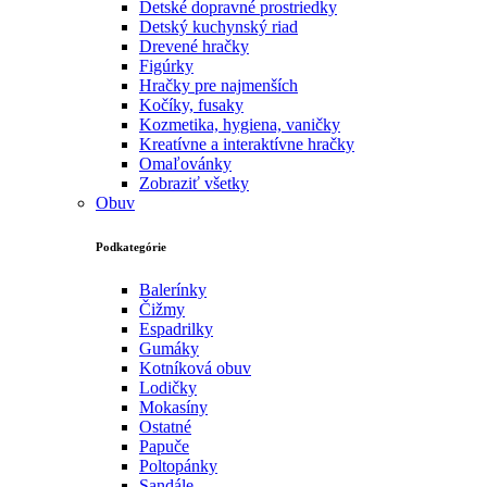
Detské dopravné prostriedky
Detský kuchynský riad
Drevené hračky
Figúrky
Hračky pre najmenších
Kočíky, fusaky
Kozmetika, hygiena, vaničky
Kreatívne a interaktívne hračky
Omaľovánky
Zobraziť všetky
Obuv
Podkategórie
Balerínky
Čižmy
Espadrilky
Gumáky
Kotníková obuv
Lodičky
Mokasíny
Ostatné
Papuče
Poltopánky
Sandále