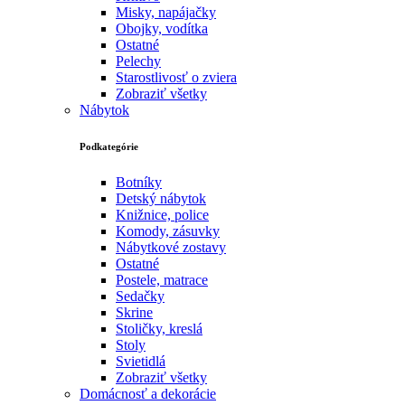
Misky, napájačky
Obojky, vodítka
Ostatné
Pelechy
Starostlivosť o zviera
Zobraziť všetky
Nábytok
Podkategórie
Botníky
Detský nábytok
Knižnice, police
Komody, zásuvky
Nábytkové zostavy
Ostatné
Postele, matrace
Sedačky
Skrine
Stoličky, kreslá
Stoly
Svietidlá
Zobraziť všetky
Domácnosť a dekorácie