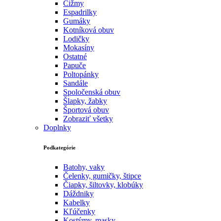
Čižmy
Espadrilky
Gumáky
Kotníková obuv
Lodičky
Mokasíny
Ostatné
Papuče
Poltopánky
Sandále
Spoločenská obuv
Šlapky, žabky
Športová obuv
Zobraziť všetky
Doplnky
Podkategórie
Batohy, vaky
Čelenky, gumičky, štipce
Čiapky, šiltovky, klobúky
Dáždniky
Kabelky
Kľúčenky
Kostýmy, masky