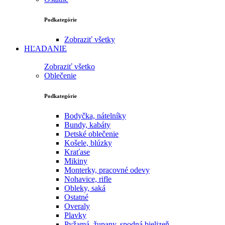
Podkategórie
Zobraziť všetky
HĽADANIE
Zobraziť všetko
Oblečenie
Podkategórie
Bodyčka, nátelníky
Bundy, kabáty
Detské oblečenie
Košele, blúzky
Kraťase
Mikiny
Monterky, pracovné odevy
Nohavice, rifle
Obleky, saká
Ostatné
Overaly
Plavky
Pyžamá, župany, spodná bielizeň