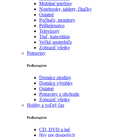
Mobilné telefóny
Notebooky, tablety, čítačky
Ostatné
Počítače, monitory
Príšlušenstvo
Televízory
Tlač, kancelária
Veľké spotrebiče
Zobraziť všetky
Potraviny
Podkategórie
Domáce plodiny
Domáce výrobky
Ostatné
Potraviny z obchodu
Zobraziť všetky
Hobby a voľný čas
Podkategórie
CD, DVD a iné
Hry pre dospelých