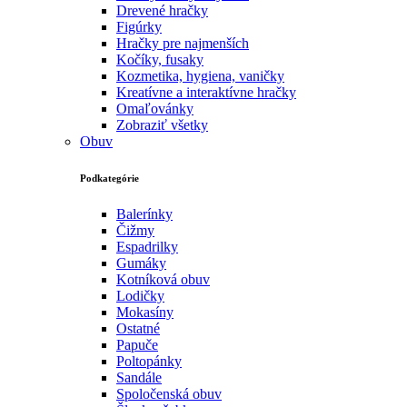
Drevené hračky
Figúrky
Hračky pre najmenších
Kočíky, fusaky
Kozmetika, hygiena, vaničky
Kreatívne a interaktívne hračky
Omaľovánky
Zobraziť všetky
Obuv
Podkategórie
Balerínky
Čižmy
Espadrilky
Gumáky
Kotníková obuv
Lodičky
Mokasíny
Ostatné
Papuče
Poltopánky
Sandále
Spoločenská obuv