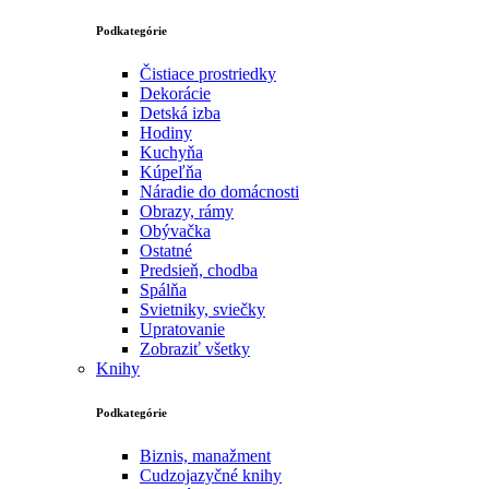
Podkategórie
Čistiace prostriedky
Dekorácie
Detská izba
Hodiny
Kuchyňa
Kúpeľňa
Náradie do domácnosti
Obrazy, rámy
Obývačka
Ostatné
Predsieň, chodba
Spálňa
Svietniky, sviečky
Upratovanie
Zobraziť všetky
Knihy
Podkategórie
Biznis, manažment
Cudzojazyčné knihy