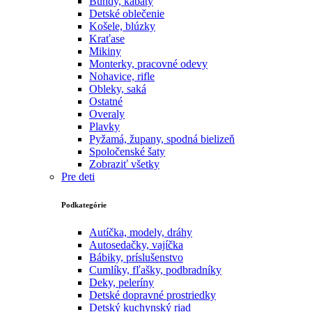
Bundy, kabáty
Detské oblečenie
Košele, blúzky
Kraťase
Mikiny
Monterky, pracovné odevy
Nohavice, rifle
Obleky, saká
Ostatné
Overaly
Plavky
Pyžamá, župany, spodná bielizeň
Spoločenské šaty
Zobraziť všetky
Pre deti
Podkategórie
Autíčka, modely, dráhy
Autosedačky, vajíčka
Bábiky, príslušenstvo
Cumlíky, fľašky, podbradníky
Deky, peleríny
Detské dopravné prostriedky
Detský kuchynský riad