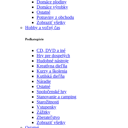
Domáce plodiny
Domáce výrobky
Ostatné
Potraviny z obchodu
Zobraziť všetky
Hobby a voľný čas
Podkategórie
CD, DVD a iné
Hry pre dospelých
Hudobné nástroje
Kreatívna dieľňa
Kurzy a školenia
Kutilská dieľňa
Náradie
Ostatné
Spoločenské hry
Stanovanie a camping
Starožitnosti
Vstupenky
Zážitky
Zberateľstvo
Zobraziť všetky
Ostatné