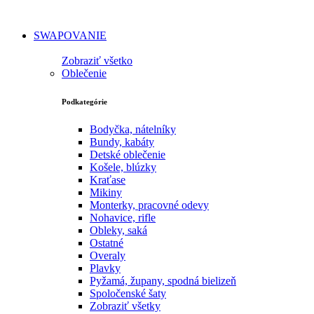
SWAPOVANIE
Zobraziť všetko
Oblečenie
Podkategórie
Bodyčka, nátelníky
Bundy, kabáty
Detské oblečenie
Košele, blúzky
Kraťase
Mikiny
Monterky, pracovné odevy
Nohavice, rifle
Obleky, saká
Ostatné
Overaly
Plavky
Pyžamá, župany, spodná bielizeň
Spoločenské šaty
Zobraziť všetky