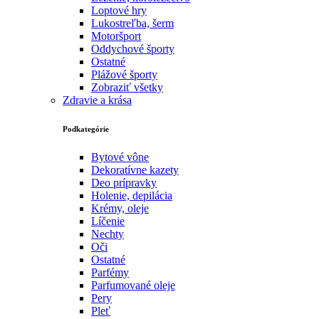
Loptové hry
Lukostreľba, šerm
Motoršport‎
Oddychové športy
Ostatné
Plážové športy
Zobraziť všetky
Zdravie a krása
Podkategórie
Bytové vône
Dekoratívne kazety
Deo prípravky
Holenie, depilácia
Krémy, oleje
Líčenie
Nechty
Oči
Ostatné
Parfémy
Parfumované oleje
Pery
Pleť