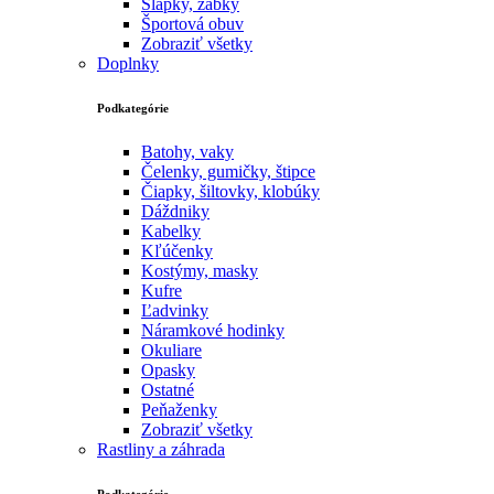
Šlapky, žabky
Športová obuv
Zobraziť všetky
Doplnky
Podkategórie
Batohy, vaky
Čelenky, gumičky, štipce
Čiapky, šiltovky, klobúky
Dáždniky
Kabelky
Kľúčenky
Kostýmy, masky
Kufre
Ľadvinky
Náramkové hodinky
Okuliare
Opasky
Ostatné
Peňaženky
Zobraziť všetky
Rastliny a záhrada
Podkategórie