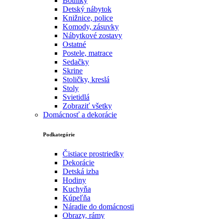
Botníky
Detský nábytok
Knižnice, police
Komody, zásuvky
Nábytkové zostavy
Ostatné
Postele, matrace
Sedačky
Skrine
Stoličky, kreslá
Stoly
Svietidlá
Zobraziť všetky
Domácnosť a dekorácie
Podkategórie
Čistiace prostriedky
Dekorácie
Detská izba
Hodiny
Kuchyňa
Kúpeľňa
Náradie do domácnosti
Obrazy, rámy