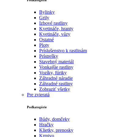
Bylinky
Grily
Izbové rastliny
Kvetináče, hranty
Kvetináče, vázy
Ostatné
Ploty
Príslušenstvo k rastlinám
Prístrešky
Stavebný materiál
Vonkajšie rastliny
Vozíky, fúriky
Záhradné náradie
Záhradné rastliny
Zobraziť všetky
Pre zvieratá
Podkategórie
Búdy, domčeky
Hračky
Klietky, prenosky
Krmivo