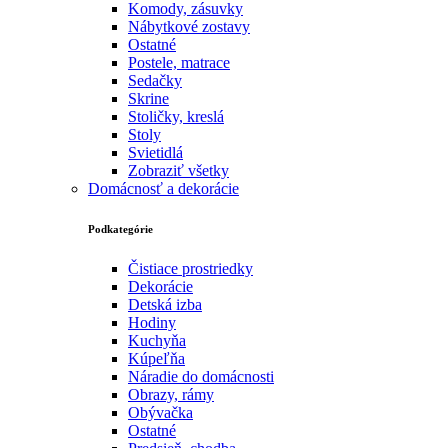
Komody, zásuvky
Nábytkové zostavy
Ostatné
Postele, matrace
Sedačky
Skrine
Stoličky, kreslá
Stoly
Svietidlá
Zobraziť všetky
Domácnosť a dekorácie
Podkategórie
Čistiace prostriedky
Dekorácie
Detská izba
Hodiny
Kuchyňa
Kúpeľňa
Náradie do domácnosti
Obrazy, rámy
Obývačka
Ostatné