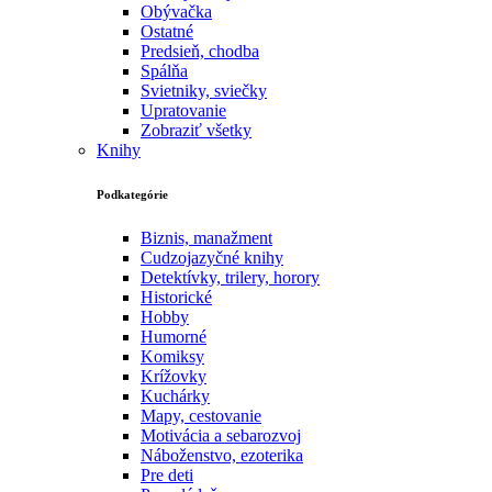
Obývačka
Ostatné
Predsieň, chodba
Spálňa
Svietniky, sviečky
Upratovanie
Zobraziť všetky
Knihy
Podkategórie
Biznis, manažment
Cudzojazyčné knihy
Detektívky, trilery, horory
Historické
Hobby
Humorné
Komiksy
Krížovky
Kuchárky
Mapy, cestovanie
Motivácia a sebarozvoj
Náboženstvo, ezoterika
Pre deti