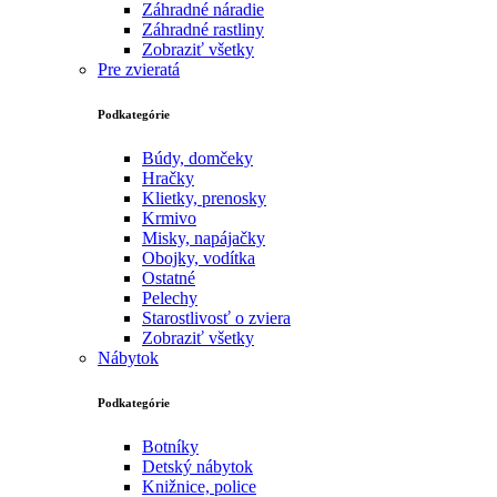
Záhradné náradie
Záhradné rastliny
Zobraziť všetky
Pre zvieratá
Podkategórie
Búdy, domčeky
Hračky
Klietky, prenosky
Krmivo
Misky, napájačky
Obojky, vodítka
Ostatné
Pelechy
Starostlivosť o zviera
Zobraziť všetky
Nábytok
Podkategórie
Botníky
Detský nábytok
Knižnice, police