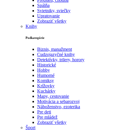
Predsieň, chodba
Spálňa
Svietniky, sviečky
Upratovanie
Zobraziť všetky
Knihy
Podkategórie
Biznis, manažment
Cudzojazyčné knihy
Detektívky, trilery, horory
Historické
Hobby
Humorné
Komiksy
Krížovky
Kuchárky
Mapy, cestovanie
Motivácia a sebarozvoj
Náboženstvo, ezoterika
Pre deti
Pre mládež
Zobraziť všetky
Šport