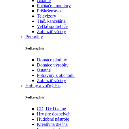
Ostatné
Počítače, monitory
Príšlušenstvo
Televízory
Tlač, kancelária
Veľké spotrebiče
Zobraziť všetky
Potraviny
Podkategórie
Domáce plodiny
Domáce výrobky
Ostatné
Potraviny z obchodu
Zobraziť všetky
Hobby a voľný čas
Podkategórie
CD, DVD a iné
Hry pre dospelých
Hudobné nástroje
Kreatívna dieľňa