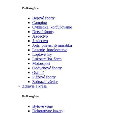
Podkategórie
Bojové športy
Camping
Cyklistika, korčuľovanie
Detské športy
Jazdectvo
Jazdectvo
Joga, pilates, gymnastika
Lezenie, horolezectvo
Loptové hry
Lukostreľba, šerm
Motoršport‎
Oddychové športy
Ostatné
Plážové športy
Zobraziť všetky
Zdravie a krása
Podkategórie
Bytové vône
Dekoratívne kazety