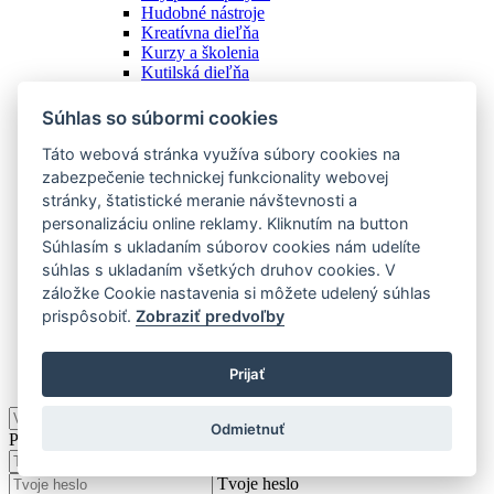
Hudobné nástroje
Kreatívna dieľňa
Kurzy a školenia
Kutilská dieľňa
Náradie
Ostatné
Súhlas so súbormi cookies
Spoločenské hry
Stanovanie a camping
Táto webová stránka využíva súbory cookies na
Starožitnosti
zabezpečenie technickej funkcionality webovej
Vstupenky
stránky, štatistické meranie návštevnosti a
Zážitky
personalizáciu online reklamy. Kliknutím na button
Zberateľstvo
Súhlasím s ukladaním súborov cookies nám udelíte
Zobraziť všetky
súhlas s ukladaním všetkých druhov cookies. V
Ostatné
záložke Cookie nastavenia si môžete udelený súhlas
prispôsobiť.
Zobraziť predvoľby
Podkategórie
Zobraziť všetky
Prijať
KOMUNITA
Odmietnuť
Prihlásiť
Tvoj e-mail
Tvoje heslo