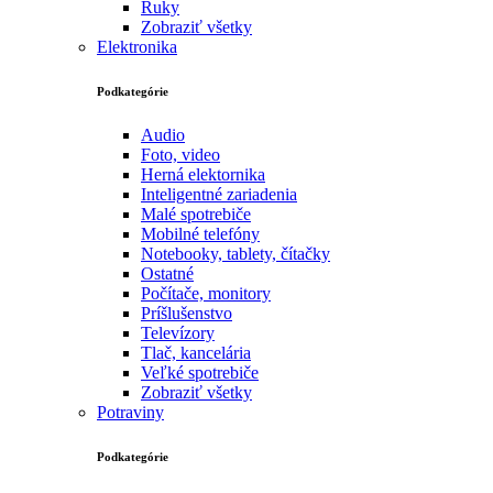
Ruky
Zobraziť všetky
Elektronika
Podkategórie
Audio
Foto, video
Herná elektornika
Inteligentné zariadenia
Malé spotrebiče
Mobilné telefóny
Notebooky, tablety, čítačky
Ostatné
Počítače, monitory
Príšlušenstvo
Televízory
Tlač, kancelária
Veľké spotrebiče
Zobraziť všetky
Potraviny
Podkategórie