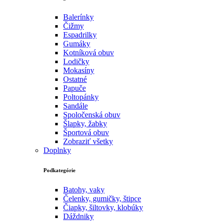
Balerínky
Čižmy
Espadrilky
Gumáky
Kotníková obuv
Lodičky
Mokasíny
Ostatné
Papuče
Poltopánky
Sandále
Spoločenská obuv
Šlapky, žabky
Športová obuv
Zobraziť všetky
Doplnky
Podkategórie
Batohy, vaky
Čelenky, gumičky, štipce
Čiapky, šiltovky, klobúky
Dáždniky