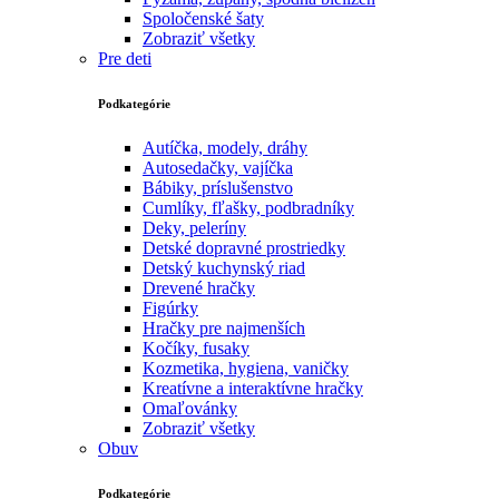
Spoločenské šaty
Zobraziť všetky
Pre deti
Podkategórie
Autíčka, modely, dráhy
Autosedačky, vajíčka
Bábiky, príslušenstvo
Cumlíky, fľašky, podbradníky
Deky, peleríny
Detské dopravné prostriedky
Detský kuchynský riad
Drevené hračky
Figúrky
Hračky pre najmenších
Kočíky, fusaky
Kozmetika, hygiena, vaničky
Kreatívne a interaktívne hračky
Omaľovánky
Zobraziť všetky
Obuv
Podkategórie