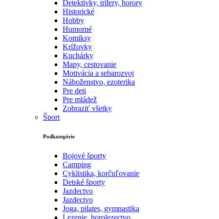
Detektívky, trilery, horory
Historické
Hobby
Humorné
Komiksy
Krížovky
Kuchárky
Mapy, cestovanie
Motivácia a sebarozvoj
Náboženstvo, ezoterika
Pre deti
Pre mládež
Zobraziť všetky
Šport
Podkategórie
Bojové športy
Camping
Cyklistika, korčuľovanie
Detské športy
Jazdectvo
Jazdectvo
Joga, pilates, gymnastika
Lezenie, horolezectvo