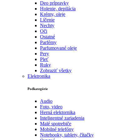
Deo prípravky
Holenie, depilácia
Krémy, oleje
Líčenie
Nechty
Oči
Ostatné
Parfémy
Parfumované oleje
Pery
Pleť
Ruky
Zobraziť všetky
Elektronika
Podkategórie
Audio
Foto, video
Herná elektornika
Inteligentné zariadenia
Malé spotrebiče
Mobilné telefóny
Notebooky, tablety, čítačky