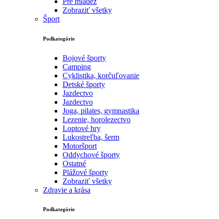
Pre mládež
Zobraziť všetky
Šport
Podkategórie
Bojové športy
Camping
Cyklistika, korčuľovanie
Detské športy
Jazdectvo
Jazdectvo
Joga, pilates, gymnastika
Lezenie, horolezectvo
Loptové hry
Lukostreľba, šerm
Motoršport‎
Oddychové športy
Ostatné
Plážové športy
Zobraziť všetky
Zdravie a krása
Podkategórie