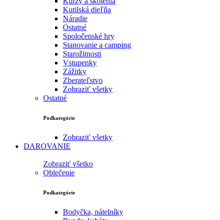
Kurzy a školenia
Kutilská dieľňa
Náradie
Ostatné
Spoločenské hry
Stanovanie a camping
Starožitnosti
Vstupenky
Zážitky
Zberateľstvo
Zobraziť všetky
Ostatné
Podkategórie
Zobraziť všetky
DAROVANIE
Zobraziť všetko
Oblečenie
Podkategórie
Bodyčka, nátelníky