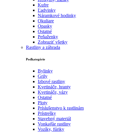
Kufre
Ľadvinky
Náramkové hodinky
Okuliare
Opasky
Ostatné
Peňaženky
Zobraziť všetky
Rastliny a záhrada
Podkategórie
Bylinky
Grily
Izbové rastliny
Kvetináče, hranty
Kvetináče, vázy
Ostatné
Ploty
Príslušenstvo k rastlinám
Prístrešky
Stavebný materiál
Vonkajšie rastliny
Vozíky, fúriky