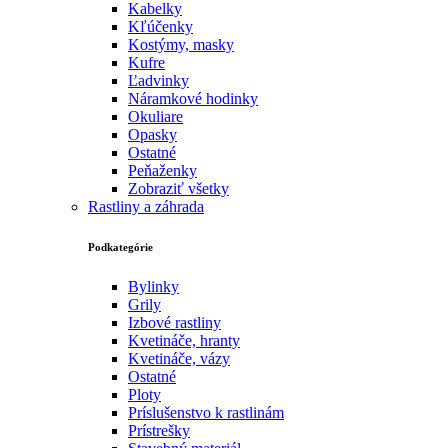
Kabelky
Kľúčenky
Kostýmy, masky
Kufre
Ľadvinky
Náramkové hodinky
Okuliare
Opasky
Ostatné
Peňaženky
Zobraziť všetky
Rastliny a záhrada
Podkategórie
Bylinky
Grily
Izbové rastliny
Kvetináče, hranty
Kvetináče, vázy
Ostatné
Ploty
Príslušenstvo k rastlinám
Prístrešky