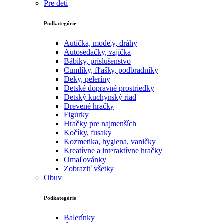
Pre deti
Podkategórie
Autíčka, modely, dráhy
Autosedačky, vajíčka
Bábiky, príslušenstvo
Cumlíky, fľašky, podbradníky
Deky, peleríny
Detské dopravné prostriedky
Detský kuchynský riad
Drevené hračky
Figúrky
Hračky pre najmenších
Kočíky, fusaky
Kozmetika, hygiena, vaničky
Kreatívne a interaktívne hračky
Omaľovánky
Zobraziť všetky
Obuv
Podkategórie
Balerínky