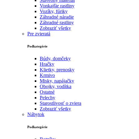
Stavebný materiál
Vonkajšie rastliny
Vozíky, fúriky
Záhradné náradie
Záhradné rastliny
Zobraziť všetky
Pre zvieratá
Podkategórie
Búdy, domčeky
Hračky
Klietky, prenosky
Krmivo
Misky, napájačky
Obojky, vodítka
Ostatné
Pelechy
Starostlivosť o zviera
Zobraziť všetky
Nábytok
Podkategórie