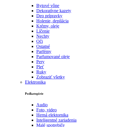
Bytové vône
Dekoratívne kazety
Deo prípravky
Holenie, depilácia
Krémy, oleje
Líčenie
Nechty
Oči
Ostatné
Parfémy
Parfumované oleje
Pery
Pleť
Ruky
Zobraziť všetky
Elektronika
Podkategórie
Audio
Foto, video
Herná elektornika
Inteligentné zariadenia
Malé spotrebiče