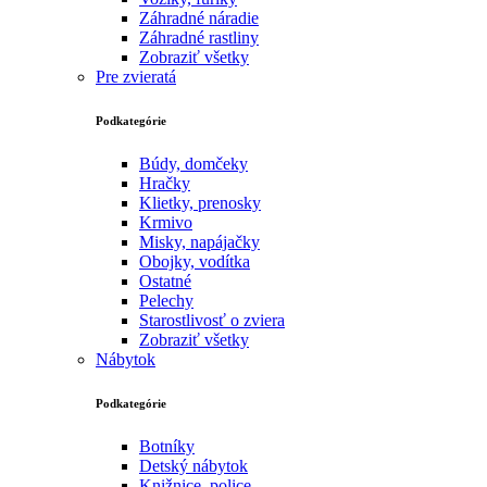
Záhradné náradie
Záhradné rastliny
Zobraziť všetky
Pre zvieratá
Podkategórie
Búdy, domčeky
Hračky
Klietky, prenosky
Krmivo
Misky, napájačky
Obojky, vodítka
Ostatné
Pelechy
Starostlivosť o zviera
Zobraziť všetky
Nábytok
Podkategórie
Botníky
Detský nábytok
Knižnice, police