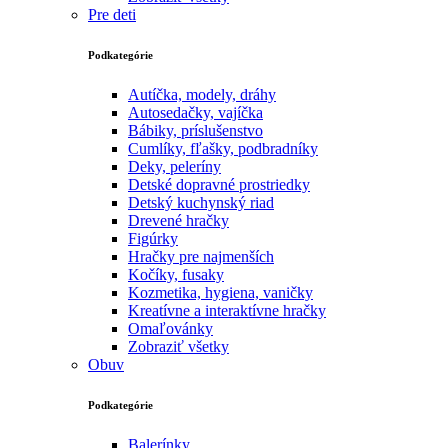
Pre deti
Podkategórie
Autíčka, modely, dráhy
Autosedačky, vajíčka
Bábiky, príslušenstvo
Cumlíky, fľašky, podbradníky
Deky, peleríny
Detské dopravné prostriedky
Detský kuchynský riad
Drevené hračky
Figúrky
Hračky pre najmenších
Kočíky, fusaky
Kozmetika, hygiena, vaničky
Kreatívne a interaktívne hračky
Omaľovánky
Zobraziť všetky
Obuv
Podkategórie
Balerínky