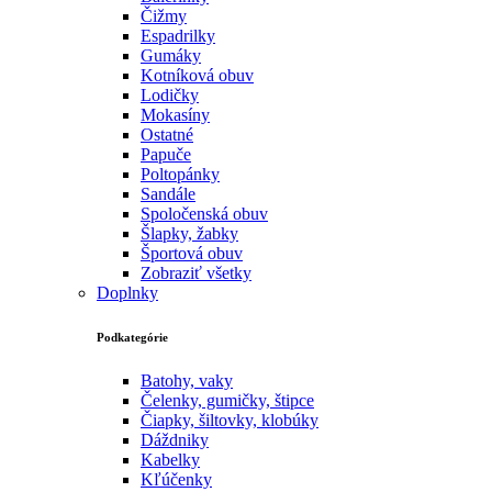
Čižmy
Espadrilky
Gumáky
Kotníková obuv
Lodičky
Mokasíny
Ostatné
Papuče
Poltopánky
Sandále
Spoločenská obuv
Šlapky, žabky
Športová obuv
Zobraziť všetky
Doplnky
Podkategórie
Batohy, vaky
Čelenky, gumičky, štipce
Čiapky, šiltovky, klobúky
Dáždniky
Kabelky
Kľúčenky