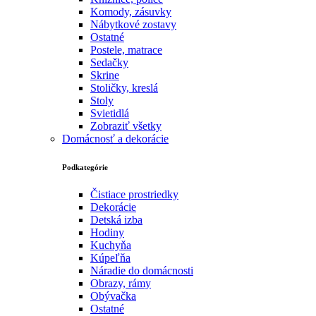
Komody, zásuvky
Nábytkové zostavy
Ostatné
Postele, matrace
Sedačky
Skrine
Stoličky, kreslá
Stoly
Svietidlá
Zobraziť všetky
Domácnosť a dekorácie
Podkategórie
Čistiace prostriedky
Dekorácie
Detská izba
Hodiny
Kuchyňa
Kúpeľňa
Náradie do domácnosti
Obrazy, rámy
Obývačka
Ostatné