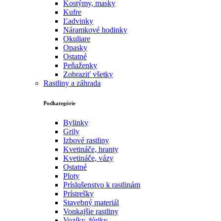
Kostýmy, masky
Kufre
Ľadvinky
Náramkové hodinky
Okuliare
Opasky
Ostatné
Peňaženky
Zobraziť všetky
Rastliny a záhrada
Podkategórie
Bylinky
Grily
Izbové rastliny
Kvetináče, hranty
Kvetináče, vázy
Ostatné
Ploty
Príslušenstvo k rastlinám
Prístrešky
Stavebný materiál
Vonkajšie rastliny
Vozíky, fúriky