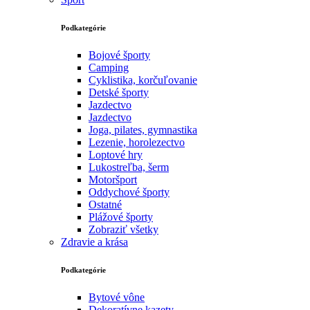
Podkategórie
Bojové športy
Camping
Cyklistika, korčuľovanie
Detské športy
Jazdectvo
Jazdectvo
Joga, pilates, gymnastika
Lezenie, horolezectvo
Loptové hry
Lukostreľba, šerm
Motoršport‎
Oddychové športy
Ostatné
Plážové športy
Zobraziť všetky
Zdravie a krása
Podkategórie
Bytové vône
Dekoratívne kazety