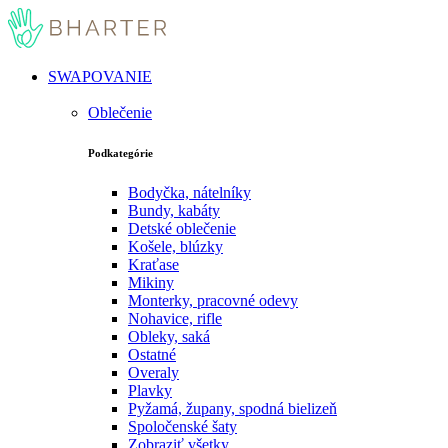
SWAPOVANIE
Oblečenie
Podkategórie
Bodyčka, nátelníky
Bundy, kabáty
Detské oblečenie
Košele, blúzky
Kraťase
Mikiny
Monterky, pracovné odevy
Nohavice, rifle
Obleky, saká
Ostatné
Overaly
Plavky
Pyžamá, župany, spodná bielizeň
Spoločenské šaty
Zobraziť všetky