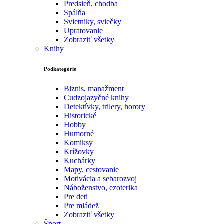
Predsieň, chodba
Spálňa
Svietniky, sviečky
Upratovanie
Zobraziť všetky
Knihy
Podkategórie
Biznis, manažment
Cudzojazyčné knihy
Detektívky, trilery, horory
Historické
Hobby
Humorné
Komiksy
Krížovky
Kuchárky
Mapy, cestovanie
Motivácia a sebarozvoj
Náboženstvo, ezoterika
Pre deti
Pre mládež
Zobraziť všetky
Šport