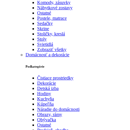
Komody, zásuvky
Nábytkové zostavy
Ostatné
Postele, matrace
Sedačky
Skrine
Stoličky, kreslá
Stoly
Svietidlá
Zobraziť všetky
Domácnosť a dekorácie
Podkategórie
Čistiace prostriedky
Dekorácie
Detská izba
Hodiny
Kuchyňa
Kúpeľňa
Náradie do domácnosti
Obrazy, rámy
Obývačka
Ostatné