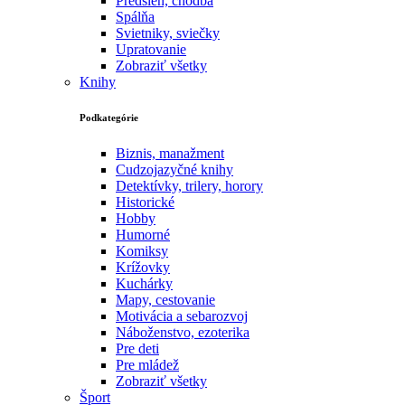
Predsieň, chodba
Spálňa
Svietniky, sviečky
Upratovanie
Zobraziť všetky
Knihy
Podkategórie
Biznis, manažment
Cudzojazyčné knihy
Detektívky, trilery, horory
Historické
Hobby
Humorné
Komiksy
Krížovky
Kuchárky
Mapy, cestovanie
Motivácia a sebarozvoj
Náboženstvo, ezoterika
Pre deti
Pre mládež
Zobraziť všetky
Šport