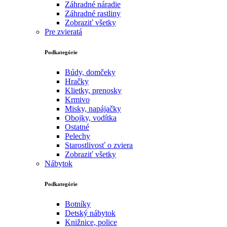
Záhradné náradie
Záhradné rastliny
Zobraziť všetky
Pre zvieratá
Podkategórie
Búdy, domčeky
Hračky
Klietky, prenosky
Krmivo
Misky, napájačky
Obojky, vodítka
Ostatné
Pelechy
Starostlivosť o zviera
Zobraziť všetky
Nábytok
Podkategórie
Botníky
Detský nábytok
Knižnice, police