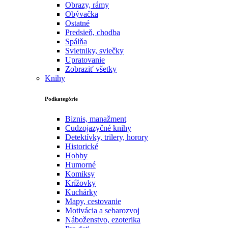
Obrazy, rámy
Obývačka
Ostatné
Predsieň, chodba
Spálňa
Svietniky, sviečky
Upratovanie
Zobraziť všetky
Knihy
Podkategórie
Biznis, manažment
Cudzojazyčné knihy
Detektívky, trilery, horory
Historické
Hobby
Humorné
Komiksy
Krížovky
Kuchárky
Mapy, cestovanie
Motivácia a sebarozvoj
Náboženstvo, ezoterika