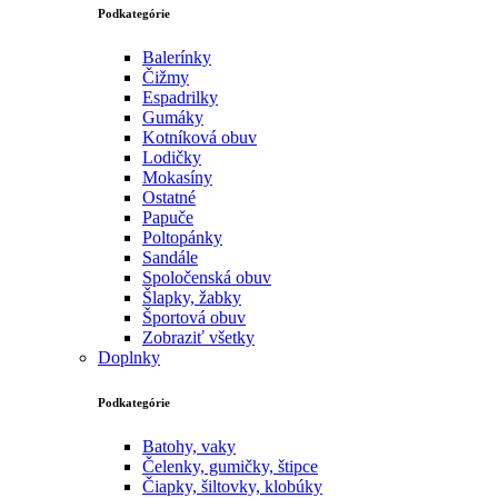
Podkategórie
Balerínky
Čižmy
Espadrilky
Gumáky
Kotníková obuv
Lodičky
Mokasíny
Ostatné
Papuče
Poltopánky
Sandále
Spoločenská obuv
Šlapky, žabky
Športová obuv
Zobraziť všetky
Doplnky
Podkategórie
Batohy, vaky
Čelenky, gumičky, štipce
Čiapky, šiltovky, klobúky