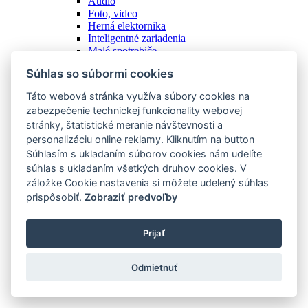
Audio
Foto, video
Herná elektornika
Inteligentné zariadenia
Malé spotrebiče
Mobilné telefóny
Súhlas so súbormi cookies
Notebooky, tablety, čítačky
Ostatné
Táto webová stránka využíva súbory cookies na
Počítače, monitory
zabezpečenie technickej funkcionality webovej
Príšlušenstvo
stránky, štatistické meranie návštevnosti a
Televízory
Tlač, kancelária
personalizáciu online reklamy. Kliknutím na button
Veľké spotrebiče
Súhlasím s ukladaním súborov cookies nám udelíte
Zobraziť všetky
súhlas s ukladaním všetkých druhov cookies. V
Potraviny
záložke Cookie nastavenia si môžete udelený súhlas
prispôsobiť.
Zobraziť predvoľby
Podkategórie
Domáce plodiny
Prijať
Domáce výrobky
Ostatné
Potraviny z obchodu
Odmietnuť
Zobraziť všetky
Hobby a voľný čas