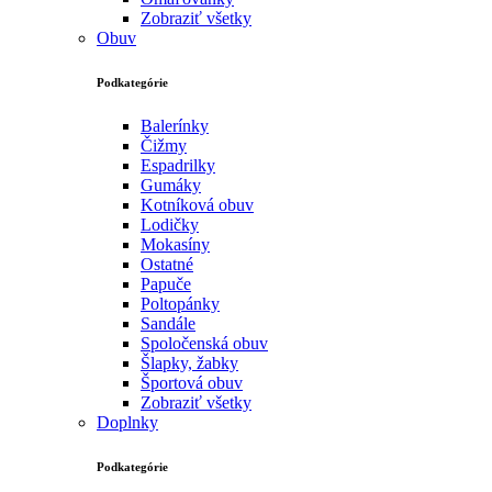
Zobraziť všetky
Obuv
Podkategórie
Balerínky
Čižmy
Espadrilky
Gumáky
Kotníková obuv
Lodičky
Mokasíny
Ostatné
Papuče
Poltopánky
Sandále
Spoločenská obuv
Šlapky, žabky
Športová obuv
Zobraziť všetky
Doplnky
Podkategórie