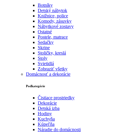
Botníky
Detský nábytok
Knižnice, police
Komody, zásuvky
Nábytkové zostavy
Ostatné
Postele, matrace
Sedačky
Skrine
Stoličky, kreslá
Stoly
Svietidlá
Zobraziť všetky
Domácnosť a dekorácie
Podkategórie
Čistiace prostriedky
Dekorácie
Detská izba
Hodiny
Kuchyňa
Kúpeľňa
Náradie do domácnosti