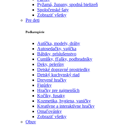
Pyžamá, župany, spodná bielizeň
Spoločenské šaty
Zobraziť všetky
Pre deti
Podkategórie
Autíčka, modely, dráhy
Autosedačky, vajíčka
Bábiky, príslušenstvo
Cumlíky, fľašky, podbradníky
Deky, peleríny
Detské dopravné prostriedky
Detský kuchynský riad
Drevené hračky
Figúrky
Hračky pre najmenších
Kočíky, fusaky
Kozmetika, hygiena, vaničky
Kreatívne a interaktívne hračky
Omaľovánky
Zobraziť všetky
Obuv