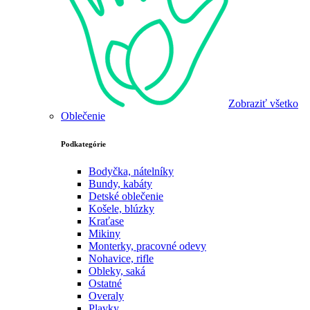
Zobraziť všetko
Oblečenie
Podkategórie
Bodyčka, nátelníky
Bundy, kabáty
Detské oblečenie
Košele, blúzky
Kraťase
Mikiny
Monterky, pracovné odevy
Nohavice, rifle
Obleky, saká
Ostatné
Overaly
Plavky