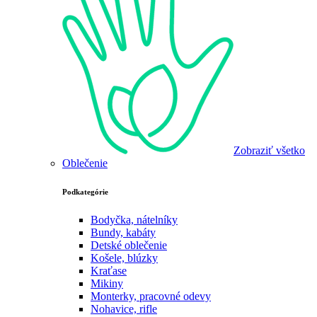
Zobraziť všetko
Oblečenie
Podkategórie
Bodyčka, nátelníky
Bundy, kabáty
Detské oblečenie
Košele, blúzky
Kraťase
Mikiny
Monterky, pracovné odevy
Nohavice, rifle