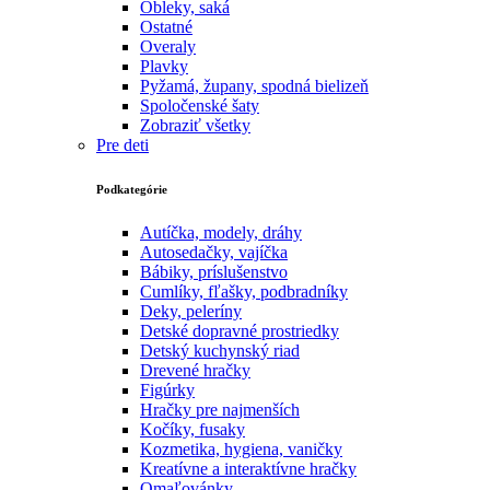
Obleky, saká
Ostatné
Overaly
Plavky
Pyžamá, župany, spodná bielizeň
Spoločenské šaty
Zobraziť všetky
Pre deti
Podkategórie
Autíčka, modely, dráhy
Autosedačky, vajíčka
Bábiky, príslušenstvo
Cumlíky, fľašky, podbradníky
Deky, peleríny
Detské dopravné prostriedky
Detský kuchynský riad
Drevené hračky
Figúrky
Hračky pre najmenších
Kočíky, fusaky
Kozmetika, hygiena, vaničky
Kreatívne a interaktívne hračky
Omaľovánky