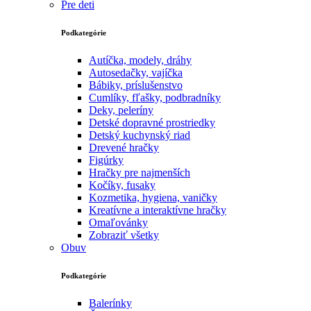
Pre deti
Podkategórie
Autíčka, modely, dráhy
Autosedačky, vajíčka
Bábiky, príslušenstvo
Cumlíky, fľašky, podbradníky
Deky, peleríny
Detské dopravné prostriedky
Detský kuchynský riad
Drevené hračky
Figúrky
Hračky pre najmenších
Kočíky, fusaky
Kozmetika, hygiena, vaničky
Kreatívne a interaktívne hračky
Omaľovánky
Zobraziť všetky
Obuv
Podkategórie
Balerínky