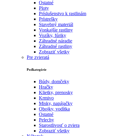
Ostatné
Ploty
Príslušenstvo k rastlinám
Prístrešky
Stavebný materiál
Vonkajšie rastliny
Vozíky, fúriky
Záhradné náradie
Záhradné rastliny
Zobraziť všetky
Pre zvieratá
Podkategórie
Búdy, domčeky
Hračky
Klietky, prenosky
Krmivo
Misky, napájačky
Obojky, vodítka
Ostatné
Pelechy
Starostlivosť o zviera
Zobraziť všetky