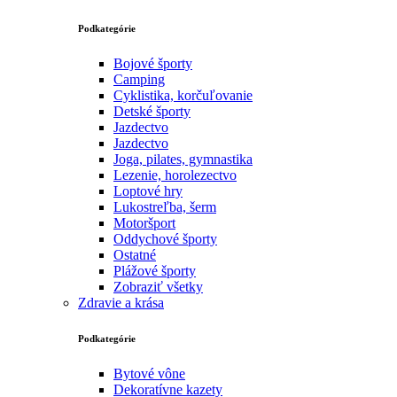
Podkategórie
Bojové športy
Camping
Cyklistika, korčuľovanie
Detské športy
Jazdectvo
Jazdectvo
Joga, pilates, gymnastika
Lezenie, horolezectvo
Loptové hry
Lukostreľba, šerm
Motoršport‎
Oddychové športy
Ostatné
Plážové športy
Zobraziť všetky
Zdravie a krása
Podkategórie
Bytové vône
Dekoratívne kazety