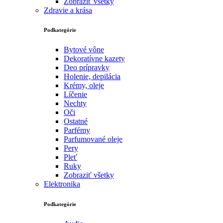
Zobraziť všetky
Zdravie a krása
Podkategórie
Bytové vône
Dekoratívne kazety
Deo prípravky
Holenie, depilácia
Krémy, oleje
Líčenie
Nechty
Oči
Ostatné
Parfémy
Parfumované oleje
Pery
Pleť
Ruky
Zobraziť všetky
Elektronika
Podkategórie