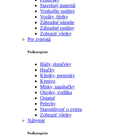
Stavebný materiál
Vonkajšie rastliny
Vozíky, fúriky
Záhradné náradie
Záhradné rastliny
Zobraziť všetky
Pre zvieratá
Podkategórie
Búdy, domčeky
Hračky
Klietky, prenosky
Krmivo
Misky, napájačky
Obojky, vodítka
Ostatné
Pelechy
Starostlivosť o zviera
Zobraziť všetky
Nábytok
Podkategórie