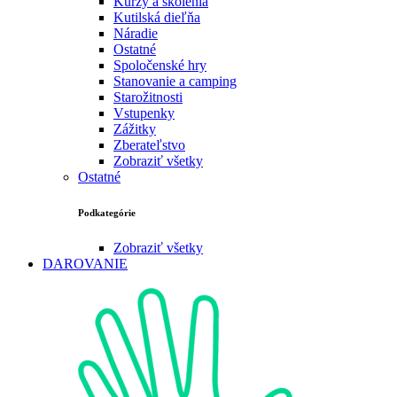
Kurzy a školenia
Kutilská dieľňa
Náradie
Ostatné
Spoločenské hry
Stanovanie a camping
Starožitnosti
Vstupenky
Zážitky
Zberateľstvo
Zobraziť všetky
Ostatné
Podkategórie
Zobraziť všetky
DAROVANIE