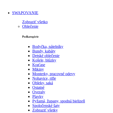
SWAPOVANIE
Zobraziť všetko
Oblečenie
Podkategórie
Bodyčka, nátelníky
Bundy, kabáty
Detské oblečenie
Košele, blúzky
Kraťase
Mikiny
Monterky, pracovné odevy
Nohavice, rifle
Obleky, saká
Ostatné
Overaly
Plavky
Pyžamá, župany, spodná bielizeň
Spoločenské šaty
Zobraziť všetky