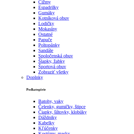
Čižmy
Espadrilky
Gumáky
Kotníková obuv
Lodičky
Mokasíny
Ostatné
Papuče
Poltopánky
Sandále
Spoločenská obuv
Šlapky, žabky
Športová obuv
Zobraziť všetky
Doplnky
Podkategórie
Batohy, vaky
Čelenky, gumičky, štipce
Čiapky, šiltovky, klobúky
Dáždniky
Kabelky
Kľúčenky
Kostýmy, masky