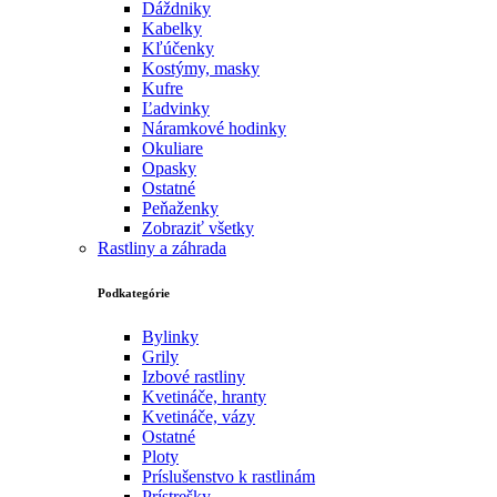
Dáždniky
Kabelky
Kľúčenky
Kostýmy, masky
Kufre
Ľadvinky
Náramkové hodinky
Okuliare
Opasky
Ostatné
Peňaženky
Zobraziť všetky
Rastliny a záhrada
Podkategórie
Bylinky
Grily
Izbové rastliny
Kvetináče, hranty
Kvetináče, vázy
Ostatné
Ploty
Príslušenstvo k rastlinám
Prístrešky