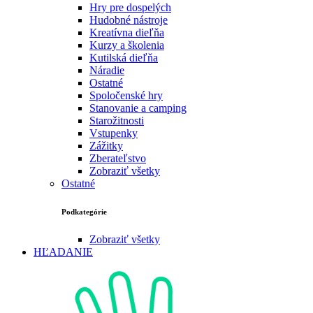
Hry pre dospelých
Hudobné nástroje
Kreatívna dieľňa
Kurzy a školenia
Kutilská dieľňa
Náradie
Ostatné
Spoločenské hry
Stanovanie a camping
Starožitnosti
Vstupenky
Zážitky
Zberateľstvo
Zobraziť všetky
Ostatné
Podkategórie
Zobraziť všetky
HĽADANIE