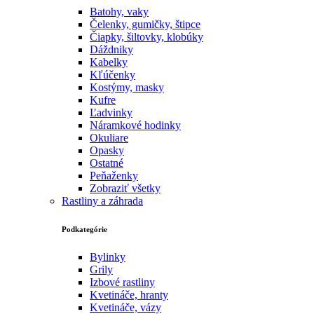
Batohy, vaky
Čelenky, gumičky, štipce
Čiapky, šiltovky, klobúky
Dáždniky
Kabelky
Kľúčenky
Kostýmy, masky
Kufre
Ľadvinky
Náramkové hodinky
Okuliare
Opasky
Ostatné
Peňaženky
Zobraziť všetky
Rastliny a záhrada
Podkategórie
Bylinky
Grily
Izbové rastliny
Kvetináče, hranty
Kvetináče, vázy