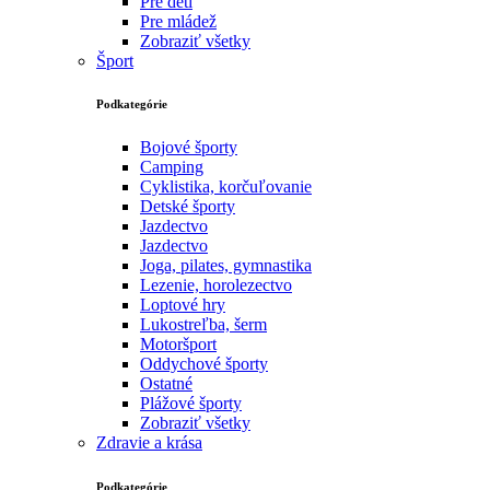
Pre deti
Pre mládež
Zobraziť všetky
Šport
Podkategórie
Bojové športy
Camping
Cyklistika, korčuľovanie
Detské športy
Jazdectvo
Jazdectvo
Joga, pilates, gymnastika
Lezenie, horolezectvo
Loptové hry
Lukostreľba, šerm
Motoršport‎
Oddychové športy
Ostatné
Plážové športy
Zobraziť všetky
Zdravie a krása
Podkategórie