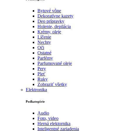
Bytové vône
Dekoratívne kazety
Deo prípravky
Holenie, depilácia
Krémy, oleje
Líčenie
Nechty
Oči
Ostatné
Parfémy
Parfumované oleje
Pery
Pleť
Ruky
Zobraziť všetky
Elektronika
Podkategórie
Audio
Foto, video
Herná elektornika
Inteligentné zariadenia