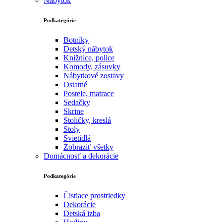
Nábytok
Podkategórie
Botníky
Detský nábytok
Knižnice, police
Komody, zásuvky
Nábytkové zostavy
Ostatné
Postele, matrace
Sedačky
Skrine
Stoličky, kreslá
Stoly
Svietidlá
Zobraziť všetky
Domácnosť a dekorácie
Podkategórie
Čistiace prostriedky
Dekorácie
Detská izba