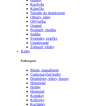
Hodiny
Kuchyňa
Kúpeľňa
Náradie do domácnosti
Obrazy, rámy
Obývačka
Ostatné
Predsieň, chodba
Spálňa
Svietniky, sviečky
Upratovanie
Zobraziť všetky
Knihy
Podkategórie
Biznis, manažment
Cudzojazyčné knihy
Detektívky, trilery, horory
Historické
Hobby
Humorné
Komiksy
Krížovky
Kuchárky