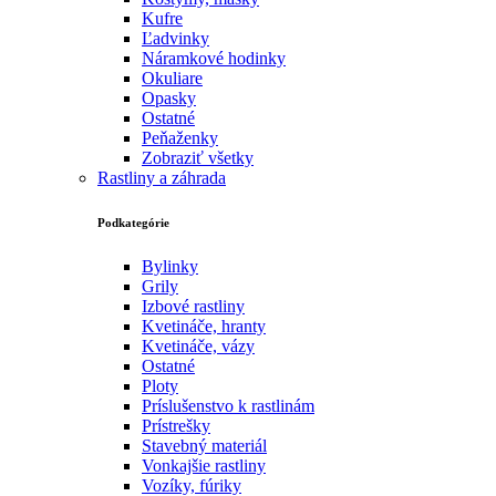
Kufre
Ľadvinky
Náramkové hodinky
Okuliare
Opasky
Ostatné
Peňaženky
Zobraziť všetky
Rastliny a záhrada
Podkategórie
Bylinky
Grily
Izbové rastliny
Kvetináče, hranty
Kvetináče, vázy
Ostatné
Ploty
Príslušenstvo k rastlinám
Prístrešky
Stavebný materiál
Vonkajšie rastliny
Vozíky, fúriky