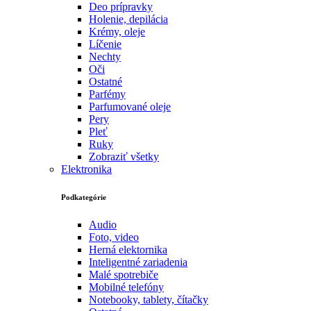
Deo prípravky
Holenie, depilácia
Krémy, oleje
Líčenie
Nechty
Oči
Ostatné
Parfémy
Parfumované oleje
Pery
Pleť
Ruky
Zobraziť všetky
Elektronika
Podkategórie
Audio
Foto, video
Herná elektornika
Inteligentné zariadenia
Malé spotrebiče
Mobilné telefóny
Notebooky, tablety, čítačky