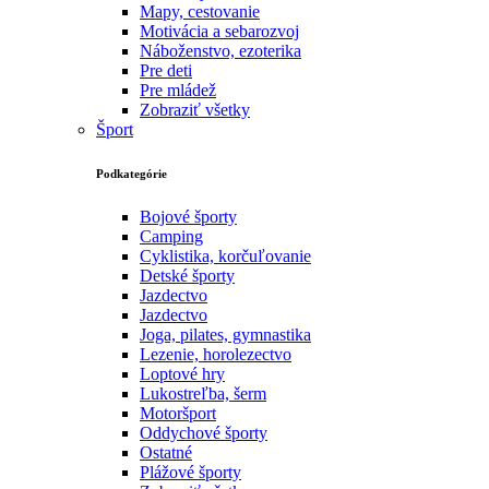
Mapy, cestovanie
Motivácia a sebarozvoj
Náboženstvo, ezoterika
Pre deti
Pre mládež
Zobraziť všetky
Šport
Podkategórie
Bojové športy
Camping
Cyklistika, korčuľovanie
Detské športy
Jazdectvo
Jazdectvo
Joga, pilates, gymnastika
Lezenie, horolezectvo
Loptové hry
Lukostreľba, šerm
Motoršport‎
Oddychové športy
Ostatné
Plážové športy