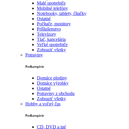
Malé spotrebiče
Mobilné telefóny
Notebooky, tablety, čítačky
Ostatné
Počítače, monitory
Príšlušenstvo
Televízory
Tlač, kancelária
Veľké spotrebiče
Zobraziť všetky
Potraviny
Podkategórie
Domáce plodiny
Domáce výrobky
Ostatné
Potraviny z obchodu
Zobraziť všetky
Hobby a voľný čas
Podkategórie
CD, DVD a iné