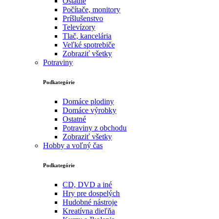
Ostatné
Počítače, monitory
Príšlušenstvo
Televízory
Tlač, kancelária
Veľké spotrebiče
Zobraziť všetky
Potraviny
Podkategórie
Domáce plodiny
Domáce výrobky
Ostatné
Potraviny z obchodu
Zobraziť všetky
Hobby a voľný čas
Podkategórie
CD, DVD a iné
Hry pre dospelých
Hudobné nástroje
Kreatívna dieľňa