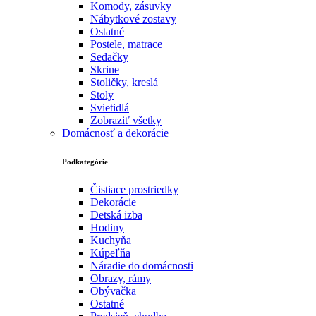
Komody, zásuvky
Nábytkové zostavy
Ostatné
Postele, matrace
Sedačky
Skrine
Stoličky, kreslá
Stoly
Svietidlá
Zobraziť všetky
Domácnosť a dekorácie
Podkategórie
Čistiace prostriedky
Dekorácie
Detská izba
Hodiny
Kuchyňa
Kúpeľňa
Náradie do domácnosti
Obrazy, rámy
Obývačka
Ostatné