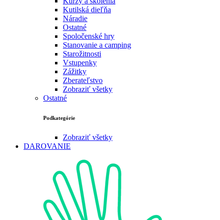
Kurzy a školenia
Kutilská dieľňa
Náradie
Ostatné
Spoločenské hry
Stanovanie a camping
Starožitnosti
Vstupenky
Zážitky
Zberateľstvo
Zobraziť všetky
Ostatné
Podkategórie
Zobraziť všetky
DAROVANIE