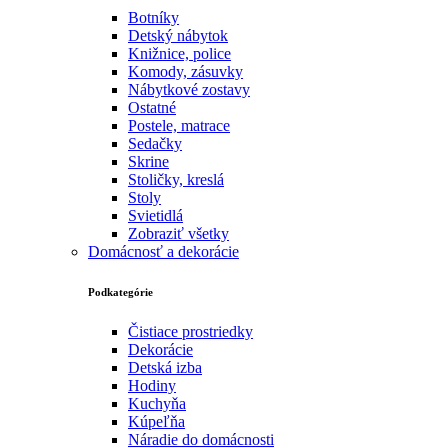
Botníky
Detský nábytok
Knižnice, police
Komody, zásuvky
Nábytkové zostavy
Ostatné
Postele, matrace
Sedačky
Skrine
Stoličky, kreslá
Stoly
Svietidlá
Zobraziť všetky
Domácnosť a dekorácie
Podkategórie
Čistiace prostriedky
Dekorácie
Detská izba
Hodiny
Kuchyňa
Kúpeľňa
Náradie do domácnosti