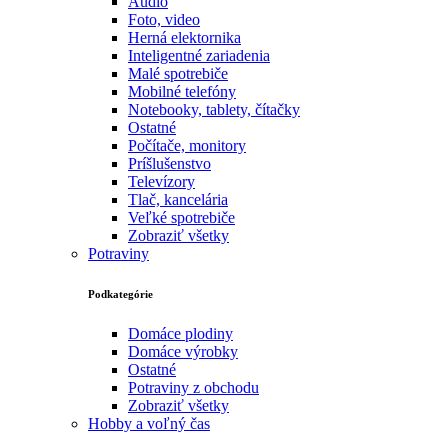
Audio
Foto, video
Herná elektornika
Inteligentné zariadenia
Malé spotrebiče
Mobilné telefóny
Notebooky, tablety, čítačky
Ostatné
Počítače, monitory
Príšlušenstvo
Televízory
Tlač, kancelária
Veľké spotrebiče
Zobraziť všetky
Potraviny
Podkategórie
Domáce plodiny
Domáce výrobky
Ostatné
Potraviny z obchodu
Zobraziť všetky
Hobby a voľný čas