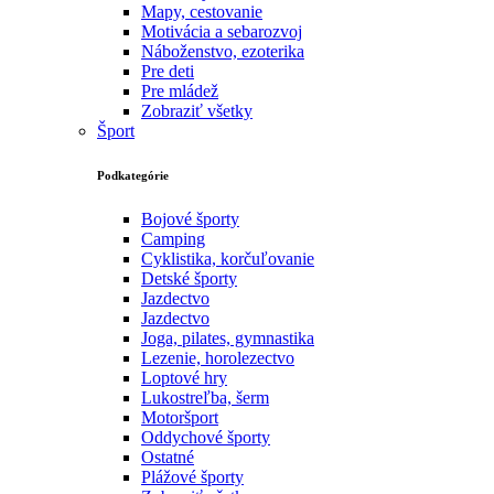
Mapy, cestovanie
Motivácia a sebarozvoj
Náboženstvo, ezoterika
Pre deti
Pre mládež
Zobraziť všetky
Šport
Podkategórie
Bojové športy
Camping
Cyklistika, korčuľovanie
Detské športy
Jazdectvo
Jazdectvo
Joga, pilates, gymnastika
Lezenie, horolezectvo
Loptové hry
Lukostreľba, šerm
Motoršport‎
Oddychové športy
Ostatné
Plážové športy