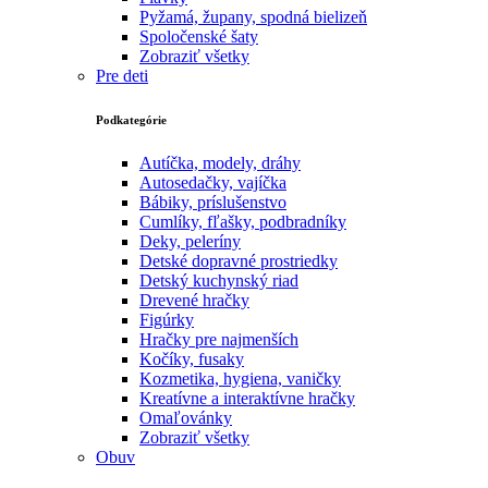
Pyžamá, župany, spodná bielizeň
Spoločenské šaty
Zobraziť všetky
Pre deti
Podkategórie
Autíčka, modely, dráhy
Autosedačky, vajíčka
Bábiky, príslušenstvo
Cumlíky, fľašky, podbradníky
Deky, peleríny
Detské dopravné prostriedky
Detský kuchynský riad
Drevené hračky
Figúrky
Hračky pre najmenších
Kočíky, fusaky
Kozmetika, hygiena, vaničky
Kreatívne a interaktívne hračky
Omaľovánky
Zobraziť všetky
Obuv