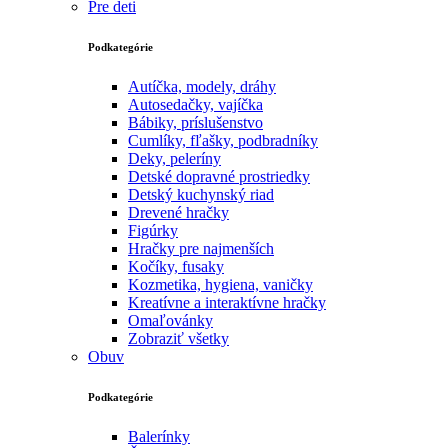
Pre deti
Podkategórie
Autíčka, modely, dráhy
Autosedačky, vajíčka
Bábiky, príslušenstvo
Cumlíky, fľašky, podbradníky
Deky, peleríny
Detské dopravné prostriedky
Detský kuchynský riad
Drevené hračky
Figúrky
Hračky pre najmenších
Kočíky, fusaky
Kozmetika, hygiena, vaničky
Kreatívne a interaktívne hračky
Omaľovánky
Zobraziť všetky
Obuv
Podkategórie
Balerínky