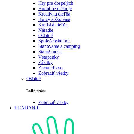
Hry pre dospelých
Hudobné nástroje
Kreatívna dieľňa
Kurzy a školenia
Kutilská dieľňa
Náradie
Ostatné
Spoločenské hry
Stanovanie a camping
Starožitnosti
Vstupenky
Zážitky
Zberateľstvo
Zobraziť všetky
Ostatné
Podkategórie
Zobraziť všetky
HĽADANIE