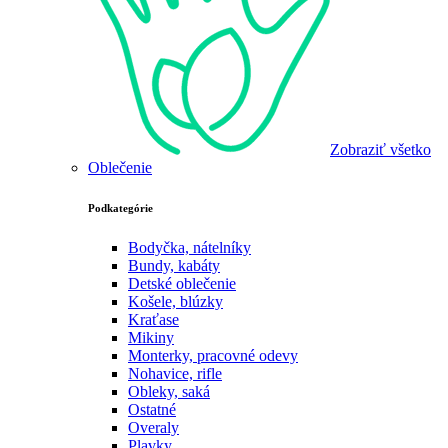
Zobraziť všetko
Oblečenie
Podkategórie
Bodyčka, nátelníky
Bundy, kabáty
Detské oblečenie
Košele, blúzky
Kraťase
Mikiny
Monterky, pracovné odevy
Nohavice, rifle
Obleky, saká
Ostatné
Overaly
Plavky