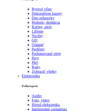
Bytové vône
Dekoratívne kazety
Deo prípravky
Holenie, depilácia
Krémy, oleje
Líčenie
Nechty
Oči
Ostatné
Parfémy
Parfumované oleje
Pery
Pleť
Ruky
Zobraziť všetky
Elektronika
Podkategórie
Audio
Foto, video
Herná elektornika
Inteligentné zariadenia