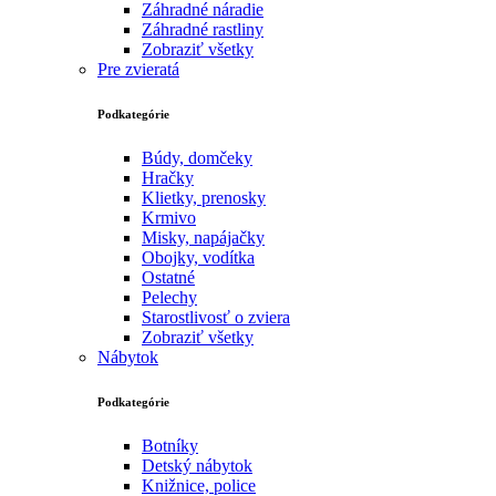
Záhradné náradie
Záhradné rastliny
Zobraziť všetky
Pre zvieratá
Podkategórie
Búdy, domčeky
Hračky
Klietky, prenosky
Krmivo
Misky, napájačky
Obojky, vodítka
Ostatné
Pelechy
Starostlivosť o zviera
Zobraziť všetky
Nábytok
Podkategórie
Botníky
Detský nábytok
Knižnice, police