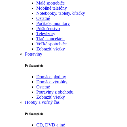
Malé spotrebiče
Mobilné telefóny
Notebooky, tablety, čítačky
Ostatné
Počítače, monitory
Príšlušenstvo
Televízory
Tlač, kancelária
Veľké spotrebiče
Zobraziť všetky
Potraviny
Podkategórie
Domáce plodiny
Domáce výrobky
Ostatné
Potraviny z obchodu
Zobraziť všetky
Hobby a voľný čas
Podkategórie
CD, DVD a iné