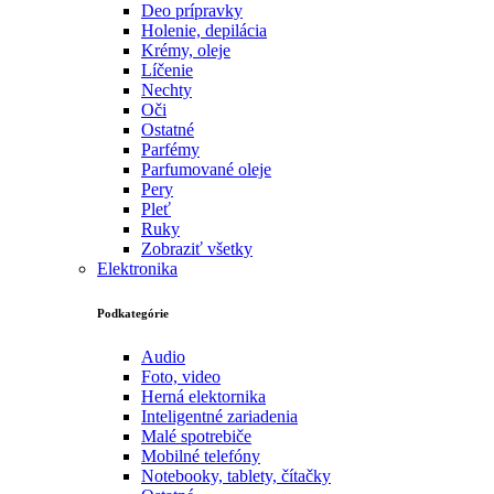
Deo prípravky
Holenie, depilácia
Krémy, oleje
Líčenie
Nechty
Oči
Ostatné
Parfémy
Parfumované oleje
Pery
Pleť
Ruky
Zobraziť všetky
Elektronika
Podkategórie
Audio
Foto, video
Herná elektornika
Inteligentné zariadenia
Malé spotrebiče
Mobilné telefóny
Notebooky, tablety, čítačky