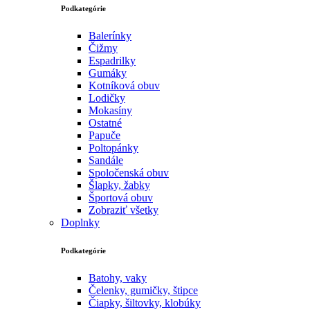
Podkategórie
Balerínky
Čižmy
Espadrilky
Gumáky
Kotníková obuv
Lodičky
Mokasíny
Ostatné
Papuče
Poltopánky
Sandále
Spoločenská obuv
Šlapky, žabky
Športová obuv
Zobraziť všetky
Doplnky
Podkategórie
Batohy, vaky
Čelenky, gumičky, štipce
Čiapky, šiltovky, klobúky