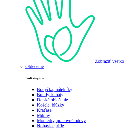
Zobraziť všetko
Oblečenie
Podkategórie
Bodyčka, nátelníky
Bundy, kabáty
Detské oblečenie
Košele, blúzky
Kraťase
Mikiny
Monterky, pracovné odevy
Nohavice, rifle