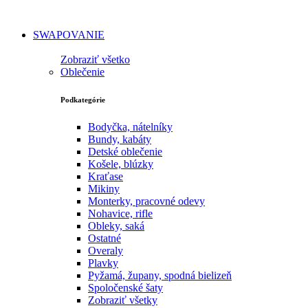
SWAPOVANIE
Zobraziť všetko
Oblečenie
Podkategórie
Bodyčka, nátelníky
Bundy, kabáty
Detské oblečenie
Košele, blúzky
Kraťase
Mikiny
Monterky, pracovné odevy
Nohavice, rifle
Obleky, saká
Ostatné
Overaly
Plavky
Pyžamá, župany, spodná bielizeň
Spoločenské šaty
Zobraziť všetky