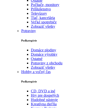
Ostatné
Počítače, monitory
Príšlušenstvo
Televízory
Tlač, kancelária
Veľké spotrebiče
Zobraziť všetky
Potraviny
Podkategórie
Domáce plodiny
Domáce výrobky
Ostatné
Potraviny z obchodu
Zobraziť všetky
Hobby a voľný čas
Podkategórie
CD, DVD a iné
Hry pre dospelých
Hudobné nástroje
Kreatívna dieľňa