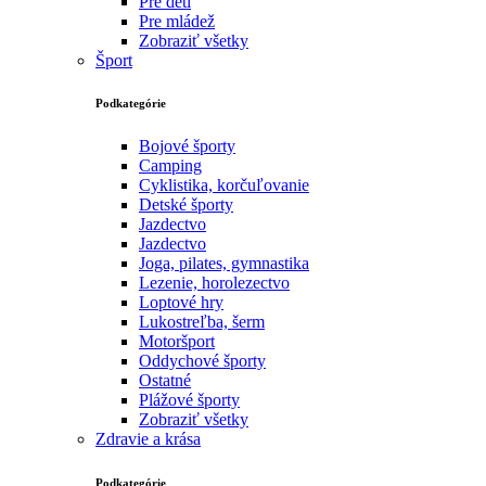
Pre deti
Pre mládež
Zobraziť všetky
Šport
Podkategórie
Bojové športy
Camping
Cyklistika, korčuľovanie
Detské športy
Jazdectvo
Jazdectvo
Joga, pilates, gymnastika
Lezenie, horolezectvo
Loptové hry
Lukostreľba, šerm
Motoršport‎
Oddychové športy
Ostatné
Plážové športy
Zobraziť všetky
Zdravie a krása
Podkategórie