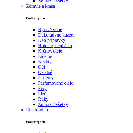
Zobraziť všetky
Zdravie a krása
Podkategórie
Bytové vône
Dekoratívne kazety
Deo prípravky
Holenie, depilácia
Krémy, oleje
Líčenie
Nechty
Oči
Ostatné
Parfémy
Parfumované oleje
Pery
Pleť
Ruky
Zobraziť všetky
Elektronika
Podkategórie