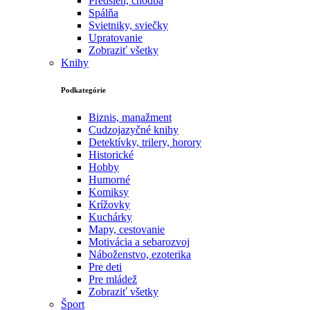
Predsieň, chodba
Spálňa
Svietniky, sviečky
Upratovanie
Zobraziť všetky
Knihy
Podkategórie
Biznis, manažment
Cudzojazyčné knihy
Detektívky, trilery, horory
Historické
Hobby
Humorné
Komiksy
Krížovky
Kuchárky
Mapy, cestovanie
Motivácia a sebarozvoj
Náboženstvo, ezoterika
Pre deti
Pre mládež
Zobraziť všetky
Šport