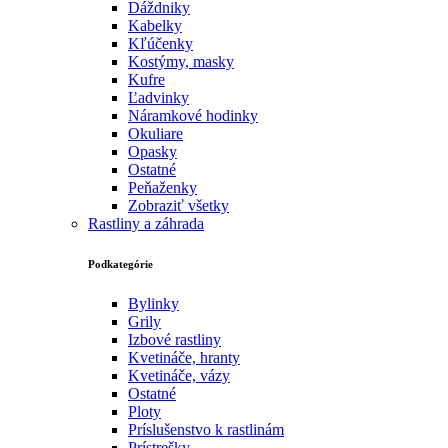
Dáždniky
Kabelky
Kľúčenky
Kostýmy, masky
Kufre
Ľadvinky
Náramkové hodinky
Okuliare
Opasky
Ostatné
Peňaženky
Zobraziť všetky
Rastliny a záhrada
Podkategórie
Bylinky
Grily
Izbové rastliny
Kvetináče, hranty
Kvetináče, vázy
Ostatné
Ploty
Príslušenstvo k rastlinám
Prístrešky