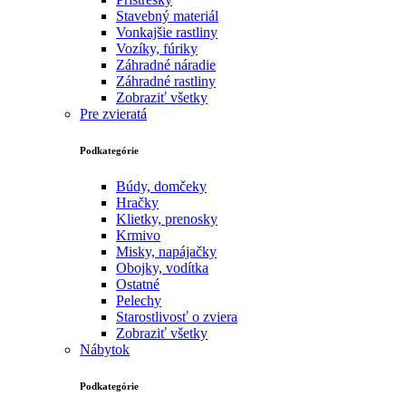
Stavebný materiál
Vonkajšie rastliny
Vozíky, fúriky
Záhradné náradie
Záhradné rastliny
Zobraziť všetky
Pre zvieratá
Podkategórie
Búdy, domčeky
Hračky
Klietky, prenosky
Krmivo
Misky, napájačky
Obojky, vodítka
Ostatné
Pelechy
Starostlivosť o zviera
Zobraziť všetky
Nábytok
Podkategórie