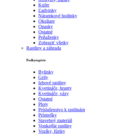
Kufre
Ľadvinky
Náramkové hodinky
Okuliare
Opasky
Ostatné
Peňaženky
Zobraziť všetky
Rastliny a záhrada
Podkategórie
Bylinky
Grily
Izbové rastliny
Kvetináče, hranty
Kvetináče, vázy
Ostatné
Ploty
Príslušenstvo k rastlinám
Prístrešky
Stavebný materiál
Vonkajšie rastliny
Vozíky, fúriky