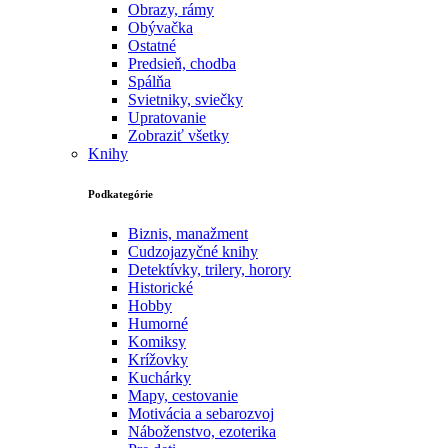
Obrazy, rámy
Obývačka
Ostatné
Predsieň, chodba
Spálňa
Svietniky, sviečky
Upratovanie
Zobraziť všetky
Knihy
Podkategórie
Biznis, manažment
Cudzojazyčné knihy
Detektívky, trilery, horory
Historické
Hobby
Humorné
Komiksy
Krížovky
Kuchárky
Mapy, cestovanie
Motivácia a sebarozvoj
Náboženstvo, ezoterika