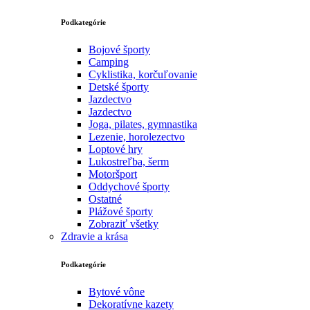
Podkategórie
Bojové športy
Camping
Cyklistika, korčuľovanie
Detské športy
Jazdectvo
Jazdectvo
Joga, pilates, gymnastika
Lezenie, horolezectvo
Loptové hry
Lukostreľba, šerm
Motoršport‎
Oddychové športy
Ostatné
Plážové športy
Zobraziť všetky
Zdravie a krása
Podkategórie
Bytové vône
Dekoratívne kazety