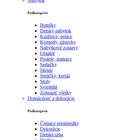
Nábytok
Podkategórie
Botníky
Detský nábytok
Knižnice, police
Komody, zásuvky
Nábytkové zostavy
Ostatné
Postele, matrace
Sedačky
Skrine
Stoličky, kreslá
Stoly
Svietidlá
Zobraziť všetky
Domácnosť a dekorácie
Podkategórie
Čistiace prostriedky
Dekorácie
Detská izba