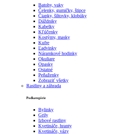
Batohy, vaky
Čelenky, gumičky, štipce
Čiapky, šiltovky, klobúky
Dáždniky
Kabelky
Kľúčenky
Kostýmy, masky
Kufre
Ľadvinky
Náramkové hodinky
Okuliare
Opasky
Ostatné
Peňaženky
Zobraziť všetky
Rastliny a záhrada
Podkategórie
Bylinky
Grily
Izbové rastliny
Kvetináče, hranty
Kvetináče, vázy