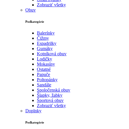
Zobraziť všetky
Obuv
Podkategórie
Balerínky
Čižmy
Espadrilky
Gumáky
Kotníková obuv
Lodičky
Mokasíny
Ostatné
Papuče
Poltopánky
Sandále
Spoločenská obuv
Šlapky, žabky
Športová obuv
Zobraziť všetky
Doplnky
Podkategórie