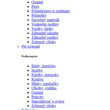
Ostatné
Ploty
Príslušenstvo k rastlinám
Prístrešky
Stavebný materiál
Vonkajšie rastliny
Vozíky, fúriky
Záhradné náradie
Záhradné rastliny
Zobraziť všetky
Pre zvieratá
Podkategórie
Búdy, domčeky
Hračky
Klietky, prenosky
Krmivo
Misky, napájačky
Obojky, vodítka
Ostatné
Pelechy
Starostlivosť o zviera
Zobraziť všetky