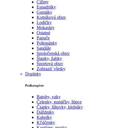
Čižmy
Espadrilky
Gumáky
Kotníková obuv
Lodičky
Mokasíny
Ostatné
Papuče
Poltopánky
Sandále
Spoločenská obuv
Šlapky, žabky
Športová obuv
Zobraziť všetky
Doplnky
Podkategórie
Batohy, vaky
Čelenky, gumičky, štipce
Čiapky, šiltovky, klobúky
Dáždniky
Kabelky
Kľúčenky
Kostýmy, masky