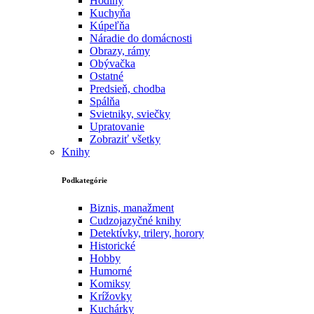
Hodiny
Kuchyňa
Kúpeľňa
Náradie do domácnosti
Obrazy, rámy
Obývačka
Ostatné
Predsieň, chodba
Spálňa
Svietniky, sviečky
Upratovanie
Zobraziť všetky
Knihy
Podkategórie
Biznis, manažment
Cudzojazyčné knihy
Detektívky, trilery, horory
Historické
Hobby
Humorné
Komiksy
Krížovky
Kuchárky