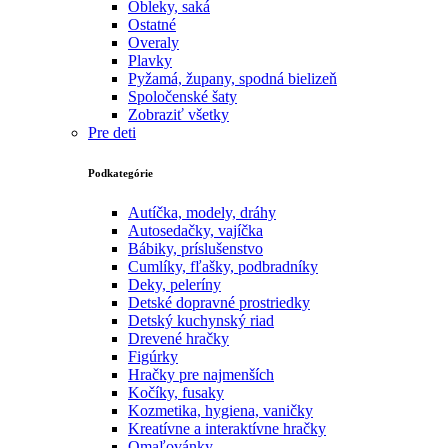
Obleky, saká
Ostatné
Overaly
Plavky
Pyžamá, župany, spodná bielizeň
Spoločenské šaty
Zobraziť všetky
Pre deti
Podkategórie
Autíčka, modely, dráhy
Autosedačky, vajíčka
Bábiky, príslušenstvo
Cumlíky, fľašky, podbradníky
Deky, peleríny
Detské dopravné prostriedky
Detský kuchynský riad
Drevené hračky
Figúrky
Hračky pre najmenších
Kočíky, fusaky
Kozmetika, hygiena, vaničky
Kreatívne a interaktívne hračky
Omaľovánky