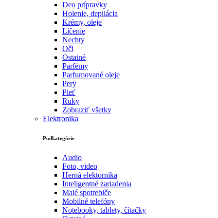
Deo prípravky
Holenie, depilácia
Krémy, oleje
Líčenie
Nechty
Oči
Ostatné
Parfémy
Parfumované oleje
Pery
Pleť
Ruky
Zobraziť všetky
Elektronika
Podkategórie
Audio
Foto, video
Herná elektornika
Inteligentné zariadenia
Malé spotrebiče
Mobilné telefóny
Notebooky, tablety, čítačky