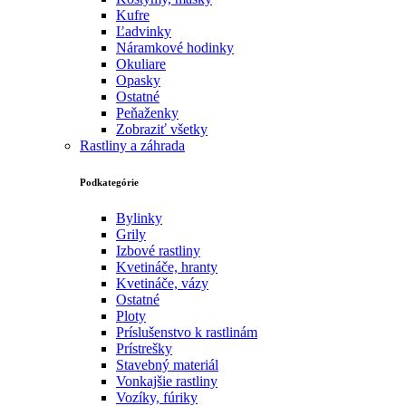
Kufre
Ľadvinky
Náramkové hodinky
Okuliare
Opasky
Ostatné
Peňaženky
Zobraziť všetky
Rastliny a záhrada
Podkategórie
Bylinky
Grily
Izbové rastliny
Kvetináče, hranty
Kvetináče, vázy
Ostatné
Ploty
Príslušenstvo k rastlinám
Prístrešky
Stavebný materiál
Vonkajšie rastliny
Vozíky, fúriky