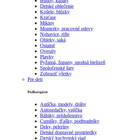
Bundy, kabáty
Detské oblečenie
Košele, blúzky
Kraťase
Mikiny
Monterky, pracovné odevy
Nohavice, rifle
Obleky, saká
Ostatné
Overaly
Plavky
Pyžamá, župany, spodná bielizeň
Spoločenské šaty
Zobraziť všetky
Pre deti
Podkategórie
Autíčka, modely, dráhy
Autosedačky, vajíčka
Bábiky, príslušenstvo
Cumlíky, fľašky, podbradníky
Deky, peleríny
Detské dopravné prostriedky
Detský kuchynský riad