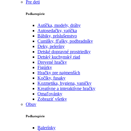
Pre deti
Podkategórie
Autíčka, modely, dráhy
Autosedačky, vajíčka
Bábiky, príslušenstvo
Cumlíky, fľašky, podbradníky
Deky, peleríny
Detské dopravné prostriedky
Detský kuchynský riad
Drevené hračky
Figúrky
Hračky pre najmenších
Kočíky, fusaky
Kozmetika, hygiena, vaničky
Kreatívne a interaktívne hračky
Omaľovánky
Zobraziť všetky
Obuv
Podkategórie
Balerínky