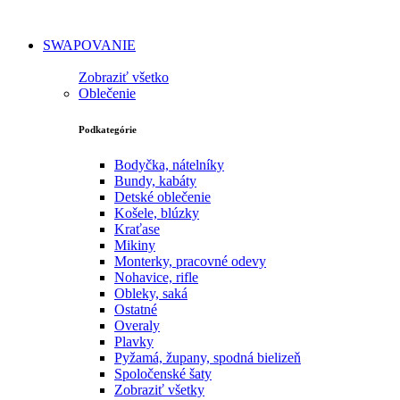
SWAPOVANIE
Zobraziť všetko
Oblečenie
Podkategórie
Bodyčka, nátelníky
Bundy, kabáty
Detské oblečenie
Košele, blúzky
Kraťase
Mikiny
Monterky, pracovné odevy
Nohavice, rifle
Obleky, saká
Ostatné
Overaly
Plavky
Pyžamá, župany, spodná bielizeň
Spoločenské šaty
Zobraziť všetky