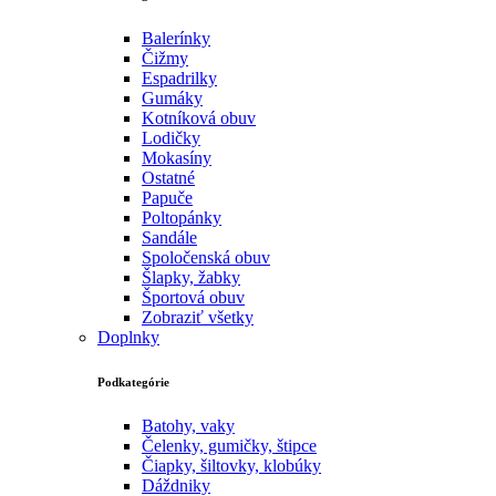
Balerínky
Čižmy
Espadrilky
Gumáky
Kotníková obuv
Lodičky
Mokasíny
Ostatné
Papuče
Poltopánky
Sandále
Spoločenská obuv
Šlapky, žabky
Športová obuv
Zobraziť všetky
Doplnky
Podkategórie
Batohy, vaky
Čelenky, gumičky, štipce
Čiapky, šiltovky, klobúky
Dáždniky