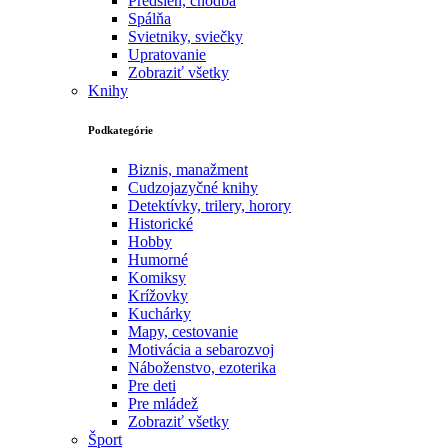
Predsieň, chodba
Spálňa
Svietniky, sviečky
Upratovanie
Zobraziť všetky
Knihy
Podkategórie
Biznis, manažment
Cudzojazyčné knihy
Detektívky, trilery, horory
Historické
Hobby
Humorné
Komiksy
Krížovky
Kuchárky
Mapy, cestovanie
Motivácia a sebarozvoj
Náboženstvo, ezoterika
Pre deti
Pre mládež
Zobraziť všetky
Šport