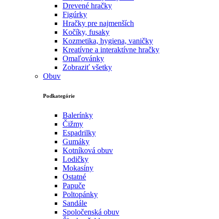
Drevené hračky
Figúrky
Hračky pre najmenších
Kočíky, fusaky
Kozmetika, hygiena, vaničky
Kreatívne a interaktívne hračky
Omaľovánky
Zobraziť všetky
Obuv
Podkategórie
Balerínky
Čižmy
Espadrilky
Gumáky
Kotníková obuv
Lodičky
Mokasíny
Ostatné
Papuče
Poltopánky
Sandále
Spoločenská obuv