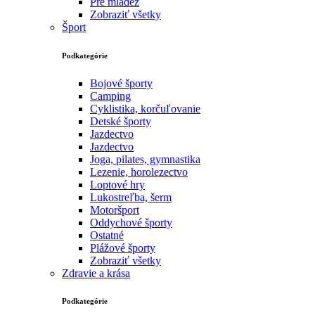
Pre mládež
Zobraziť všetky
Šport
Podkategórie
Bojové športy
Camping
Cyklistika, korčuľovanie
Detské športy
Jazdectvo
Jazdectvo
Joga, pilates, gymnastika
Lezenie, horolezectvo
Loptové hry
Lukostreľba, šerm
Motoršport‎
Oddychové športy
Ostatné
Plážové športy
Zobraziť všetky
Zdravie a krása
Podkategórie