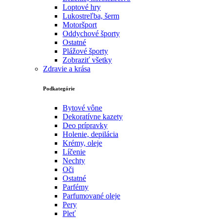
Loptové hry
Lukostreľba, šerm
Motoršport‎
Oddychové športy
Ostatné
Plážové športy
Zobraziť všetky
Zdravie a krása
Podkategórie
Bytové vône
Dekoratívne kazety
Deo prípravky
Holenie, depilácia
Krémy, oleje
Líčenie
Nechty
Oči
Ostatné
Parfémy
Parfumované oleje
Pery
Pleť