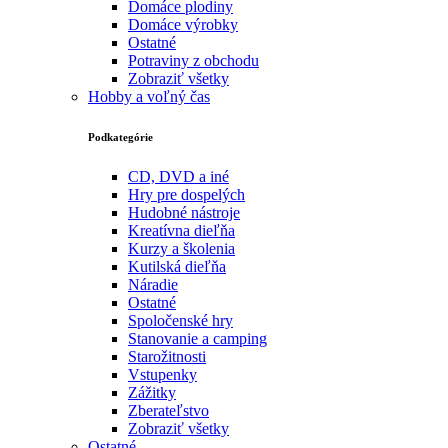
Domáce plodiny
Domáce výrobky
Ostatné
Potraviny z obchodu
Zobraziť všetky
Hobby a voľný čas
Podkategórie
CD, DVD a iné
Hry pre dospelých
Hudobné nástroje
Kreatívna dieľňa
Kurzy a školenia
Kutilská dieľňa
Náradie
Ostatné
Spoločenské hry
Stanovanie a camping
Starožitnosti
Vstupenky
Zážitky
Zberateľstvo
Zobraziť všetky
Ostatné