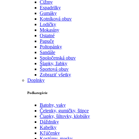
Čižmy
Espadrilky
Gumáky
Kotníková obuv
Lodičky
Mokasíny
Ostatné
Papuče
Poltopánky
Sandále
Spoločenská obuv
Šlapky, žabky
Športová obuv
Zobraziť všetky
Doplnky
Podkategórie
Batohy, vaky
Čelenky, gumičky, štipce
Čiapky, šiltovky, klobúky
Dáždniky
Kabelky
Kľúčenky
Kostýmy, masky