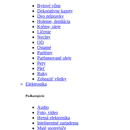
Bytové vône
Dekoratívne kazety
Deo prípravky
Holenie, depilácia
Krémy, oleje
Líčenie
Nechty
Oči
Ostatné
Parfémy
Parfumované oleje
Pery
Pleť
Ruky
Zobraziť všetky
Elektronika
Podkategórie
Audio
Foto, video
Herná elektornika
Inteligentné zariadenia
Malé spotrebiče