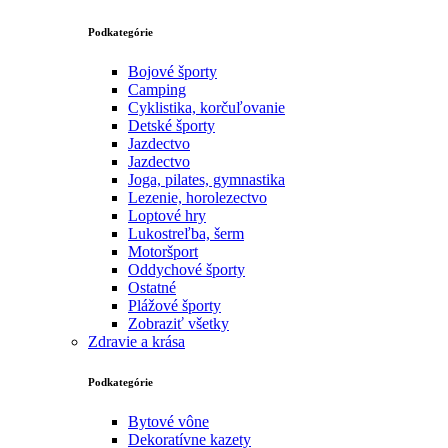
Podkategórie
Bojové športy
Camping
Cyklistika, korčuľovanie
Detské športy
Jazdectvo
Jazdectvo
Joga, pilates, gymnastika
Lezenie, horolezectvo
Loptové hry
Lukostreľba, šerm
Motoršport‎
Oddychové športy
Ostatné
Plážové športy
Zobraziť všetky
Zdravie a krása
Podkategórie
Bytové vône
Dekoratívne kazety