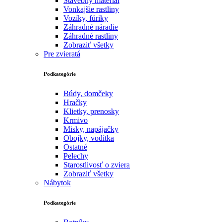
Stavebný materiál
Vonkajšie rastliny
Vozíky, fúriky
Záhradné náradie
Záhradné rastliny
Zobraziť všetky
Pre zvieratá
Podkategórie
Búdy, domčeky
Hračky
Klietky, prenosky
Krmivo
Misky, napájačky
Obojky, vodítka
Ostatné
Pelechy
Starostlivosť o zviera
Zobraziť všetky
Nábytok
Podkategórie