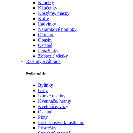
Kabelky
Kľúčenky
Kostýmy, masky
Kufre
Ľadvinky
Náramkové hodinky
Okuliare
Opasky
Ostatné
Peňaženky
Zobraziť všetky
Rastliny a záhrada
Podkategórie
Bylinky
Grily
Izbové rastliny
Kvetináče, hranty
Kvetináče, vázy
Ostatné
Ploty
Príslušenstvo k rastlinám
Prístrešky