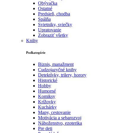
Obývačka
Ostatné
Predsieň, chodba
Spálňa
Svietniky, sviečky
Upratovanie
Zobraziť všetky
Knihy
Podkategórie
Biznis, manažment
Cudzojazyčné knihy
Detektívky, trilery, horory
Historické
Hobby
Humorné
Komiksy
Krížovky
Kuchárky
Mapy, cestovanie
Motivácia a sebarozvoj
Náboženstvo, ezoterika
Pre deti