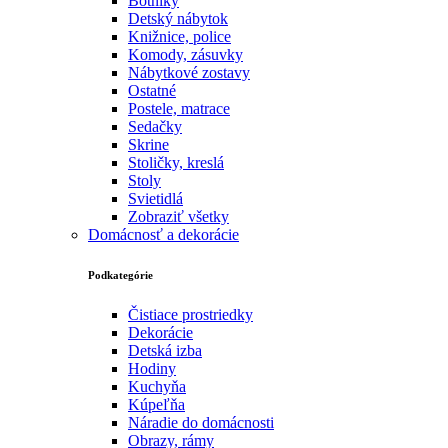
Botníky
Detský nábytok
Knižnice, police
Komody, zásuvky
Nábytkové zostavy
Ostatné
Postele, matrace
Sedačky
Skrine
Stoličky, kreslá
Stoly
Svietidlá
Zobraziť všetky
Domácnosť a dekorácie
Podkategórie
Čistiace prostriedky
Dekorácie
Detská izba
Hodiny
Kuchyňa
Kúpeľňa
Náradie do domácnosti
Obrazy, rámy