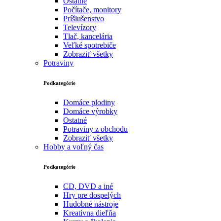
Ostatné
Počítače, monitory
Príšlušenstvo
Televízory
Tlač, kancelária
Veľké spotrebiče
Zobraziť všetky
Potraviny
Podkategórie
Domáce plodiny
Domáce výrobky
Ostatné
Potraviny z obchodu
Zobraziť všetky
Hobby a voľný čas
Podkategórie
CD, DVD a iné
Hry pre dospelých
Hudobné nástroje
Kreatívna dieľňa