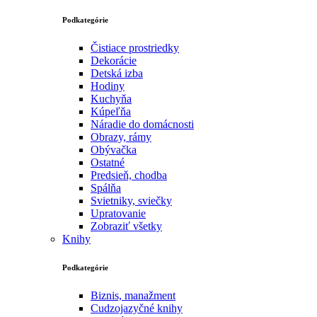
Podkategórie
Čistiace prostriedky
Dekorácie
Detská izba
Hodiny
Kuchyňa
Kúpeľňa
Náradie do domácnosti
Obrazy, rámy
Obývačka
Ostatné
Predsieň, chodba
Spálňa
Svietniky, sviečky
Upratovanie
Zobraziť všetky
Knihy
Podkategórie
Biznis, manažment
Cudzojazyčné knihy