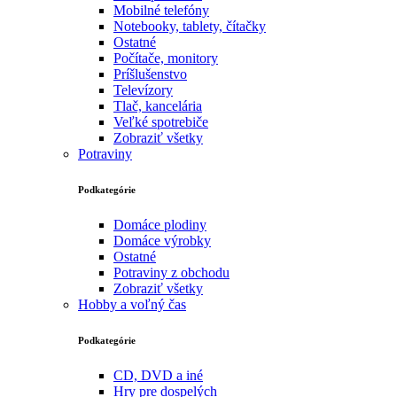
Mobilné telefóny
Notebooky, tablety, čítačky
Ostatné
Počítače, monitory
Príšlušenstvo
Televízory
Tlač, kancelária
Veľké spotrebiče
Zobraziť všetky
Potraviny
Podkategórie
Domáce plodiny
Domáce výrobky
Ostatné
Potraviny z obchodu
Zobraziť všetky
Hobby a voľný čas
Podkategórie
CD, DVD a iné
Hry pre dospelých