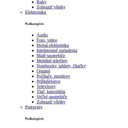
Ruky
Zobraziť všetky
Elektronika
Podkategórie
Audio
Foto, video
Herná elektornika
Inteligentné zariadenia
Malé spotrebiče
Mobilné telefóny
Notebooky, tablety, čítačky
Ostatné
Počítače, monitory
Príšlušenstvo
Televízory
Tlač, kancelária
Veľké spotrebiče
Zobraziť všetky
Potraviny
Podkategórie