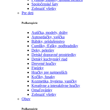
Spoločenské šaty
Zobraziť všetky
Pre deti
Podkategórie
Autíčka, modely, dráhy
Autosedačky, vajíčka
Bábiky, príslušenstvo
Cumlíky, fľašky, podbradníky
Deky, peleríny
Detské dopravné prostriedky
Detský kuchynský riad
Drevené hračky
Figúrky
Hračky pre najmenších
Kočíky, fusaky
Kozmetika, hygiena, vaničky
Kreatívne a interaktívne hračky
Omaľovánky
Zobraziť všetky
Obuv
Podkategórie