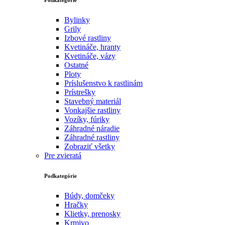
Bylinky
Grily
Izbové rastliny
Kvetináče, hranty
Kvetináče, vázy
Ostatné
Ploty
Príslušenstvo k rastlinám
Prístrešky
Stavebný materiál
Vonkajšie rastliny
Vozíky, fúriky
Záhradné náradie
Záhradné rastliny
Zobraziť všetky
Pre zvieratá
Podkategórie
Búdy, domčeky
Hračky
Klietky, prenosky
Krmivo