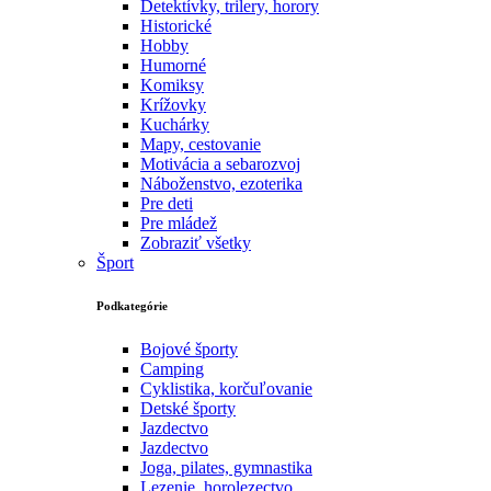
Detektívky, trilery, horory
Historické
Hobby
Humorné
Komiksy
Krížovky
Kuchárky
Mapy, cestovanie
Motivácia a sebarozvoj
Náboženstvo, ezoterika
Pre deti
Pre mládež
Zobraziť všetky
Šport
Podkategórie
Bojové športy
Camping
Cyklistika, korčuľovanie
Detské športy
Jazdectvo
Jazdectvo
Joga, pilates, gymnastika
Lezenie, horolezectvo