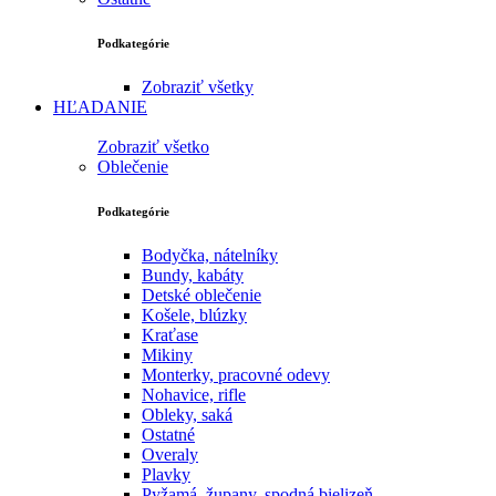
Podkategórie
Zobraziť všetky
HĽADANIE
Zobraziť všetko
Oblečenie
Podkategórie
Bodyčka, nátelníky
Bundy, kabáty
Detské oblečenie
Košele, blúzky
Kraťase
Mikiny
Monterky, pracovné odevy
Nohavice, rifle
Obleky, saká
Ostatné
Overaly
Plavky
Pyžamá, župany, spodná bielizeň