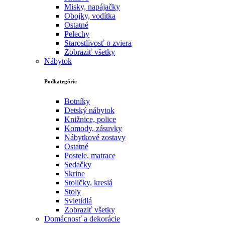
Misky, napájačky
Obojky, vodítka
Ostatné
Pelechy
Starostlivosť o zviera
Zobraziť všetky
Nábytok
Podkategórie
Botníky
Detský nábytok
Knižnice, police
Komody, zásuvky
Nábytkové zostavy
Ostatné
Postele, matrace
Sedačky
Skrine
Stoličky, kreslá
Stoly
Svietidlá
Zobraziť všetky
Domácnosť a dekorácie