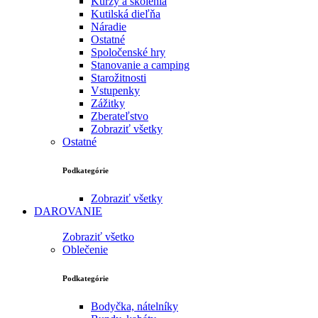
Kurzy a školenia
Kutilská dieľňa
Náradie
Ostatné
Spoločenské hry
Stanovanie a camping
Starožitnosti
Vstupenky
Zážitky
Zberateľstvo
Zobraziť všetky
Ostatné
Podkategórie
Zobraziť všetky
DAROVANIE
Zobraziť všetko
Oblečenie
Podkategórie
Bodyčka, nátelníky