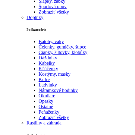
Šlapky, žabky
Športová obuv
Zobraziť všetky
Doplnky
Podkategórie
Batohy, vaky
Čelenky, gumičky, štipce
Čiapky, šiltovky, klobúky
Dáždniky
Kabelky
Kľúčenky
Kostýmy, masky
Kufre
Ľadvinky
Náramkové hodinky
Okuliare
Opasky
Ostatné
Peňaženky
Zobraziť všetky
Rastliny a záhrada
Podkategórie