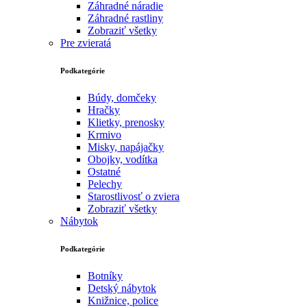
Záhradné náradie
Záhradné rastliny
Zobraziť všetky
Pre zvieratá
Podkategórie
Búdy, domčeky
Hračky
Klietky, prenosky
Krmivo
Misky, napájačky
Obojky, vodítka
Ostatné
Pelechy
Starostlivosť o zviera
Zobraziť všetky
Nábytok
Podkategórie
Botníky
Detský nábytok
Knižnice, police