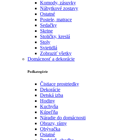
Komody, zásuvky
Nábytkové zostavy
Ostatné
Postele, matrace
Sedačky
Skrine
Stoličky, kreslá
Stoly
Svietidlá
Zobraziť všetky
Domácnosť a dekorácie
Podkategórie
Čistiace prostriedky
Dekorácie
Detská izba
Hodiny
Kuchyňa
Kúpeľňa
Náradie do domácnosti
Obrazy, rámy
Obývačka
Ostatné