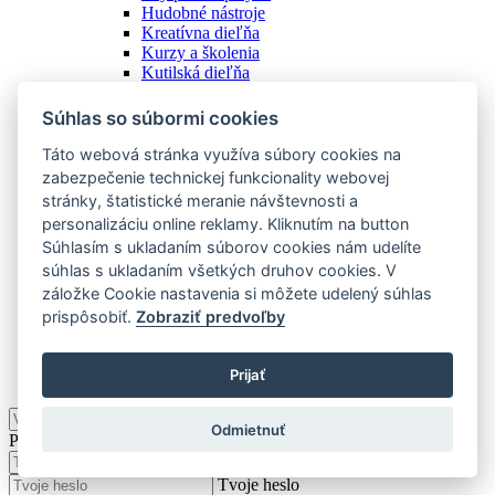
Hudobné nástroje
Kreatívna dieľňa
Kurzy a školenia
Kutilská dieľňa
Náradie
Ostatné
Súhlas so súbormi cookies
Spoločenské hry
Stanovanie a camping
Táto webová stránka využíva súbory cookies na
Starožitnosti
zabezpečenie technickej funkcionality webovej
Vstupenky
stránky, štatistické meranie návštevnosti a
Zážitky
personalizáciu online reklamy. Kliknutím na button
Zberateľstvo
Súhlasím s ukladaním súborov cookies nám udelíte
Zobraziť všetky
súhlas s ukladaním všetkých druhov cookies. V
Ostatné
záložke Cookie nastavenia si môžete udelený súhlas
prispôsobiť.
Zobraziť predvoľby
Podkategórie
Zobraziť všetky
Prijať
KOMUNITA
Odmietnuť
Prihlásiť
Tvoj e-mail
Tvoje heslo