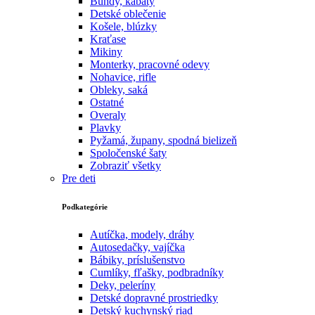
Bundy, kabáty
Detské oblečenie
Košele, blúzky
Kraťase
Mikiny
Monterky, pracovné odevy
Nohavice, rifle
Obleky, saká
Ostatné
Overaly
Plavky
Pyžamá, župany, spodná bielizeň
Spoločenské šaty
Zobraziť všetky
Pre deti
Podkategórie
Autíčka, modely, dráhy
Autosedačky, vajíčka
Bábiky, príslušenstvo
Cumlíky, fľašky, podbradníky
Deky, peleríny
Detské dopravné prostriedky
Detský kuchynský riad