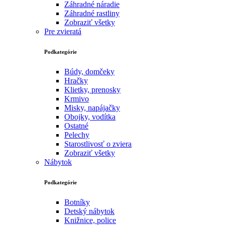
Záhradné náradie
Záhradné rastliny
Zobraziť všetky
Pre zvieratá
Podkategórie
Búdy, domčeky
Hračky
Klietky, prenosky
Krmivo
Misky, napájačky
Obojky, vodítka
Ostatné
Pelechy
Starostlivosť o zviera
Zobraziť všetky
Nábytok
Podkategórie
Botníky
Detský nábytok
Knižnice, police