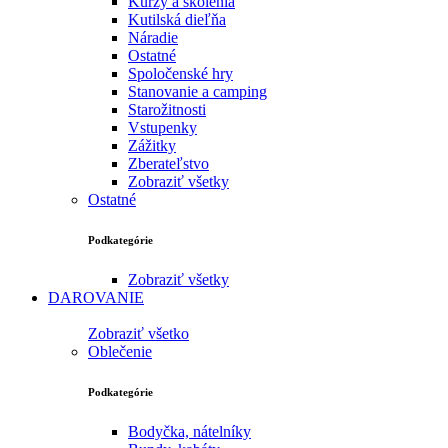
Kurzy a školenia
Kutilská dieľňa
Náradie
Ostatné
Spoločenské hry
Stanovanie a camping
Starožitnosti
Vstupenky
Zážitky
Zberateľstvo
Zobraziť všetky
Ostatné
Podkategórie
Zobraziť všetky
DAROVANIE
Zobraziť všetko
Oblečenie
Podkategórie
Bodyčka, nátelníky