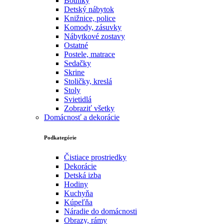
Botníky
Detský nábytok
Knižnice, police
Komody, zásuvky
Nábytkové zostavy
Ostatné
Postele, matrace
Sedačky
Skrine
Stoličky, kreslá
Stoly
Svietidlá
Zobraziť všetky
Domácnosť a dekorácie
Podkategórie
Čistiace prostriedky
Dekorácie
Detská izba
Hodiny
Kuchyňa
Kúpeľňa
Náradie do domácnosti
Obrazy, rámy