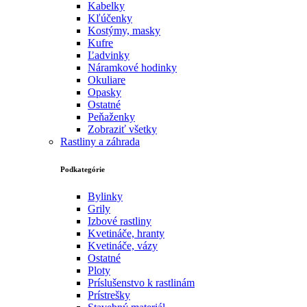
Kabelky
Kľúčenky
Kostýmy, masky
Kufre
Ľadvinky
Náramkové hodinky
Okuliare
Opasky
Ostatné
Peňaženky
Zobraziť všetky
Rastliny a záhrada
Podkategórie
Bylinky
Grily
Izbové rastliny
Kvetináče, hranty
Kvetináče, vázy
Ostatné
Ploty
Príslušenstvo k rastlinám
Prístrešky