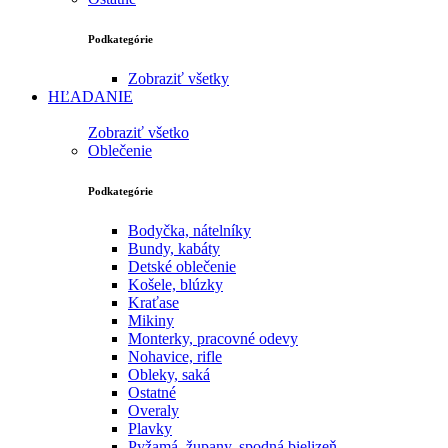
Podkategórie
Zobraziť všetky
HĽADANIE
Zobraziť všetko
Oblečenie
Podkategórie
Bodyčka, nátelníky
Bundy, kabáty
Detské oblečenie
Košele, blúzky
Kraťase
Mikiny
Monterky, pracovné odevy
Nohavice, rifle
Obleky, saká
Ostatné
Overaly
Plavky
Pyžamá, župany, spodná bielizeň