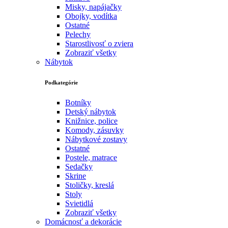
Misky, napájačky
Obojky, vodítka
Ostatné
Pelechy
Starostlivosť o zviera
Zobraziť všetky
Nábytok
Podkategórie
Botníky
Detský nábytok
Knižnice, police
Komody, zásuvky
Nábytkové zostavy
Ostatné
Postele, matrace
Sedačky
Skrine
Stoličky, kreslá
Stoly
Svietidlá
Zobraziť všetky
Domácnosť a dekorácie