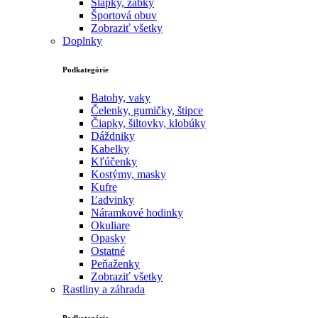
Šlapky, žabky
Športová obuv
Zobraziť všetky
Doplnky
Podkategórie
Batohy, vaky
Čelenky, gumičky, štipce
Čiapky, šiltovky, klobúky
Dáždniky
Kabelky
Kľúčenky
Kostýmy, masky
Kufre
Ľadvinky
Náramkové hodinky
Okuliare
Opasky
Ostatné
Peňaženky
Zobraziť všetky
Rastliny a záhrada
Podkategórie