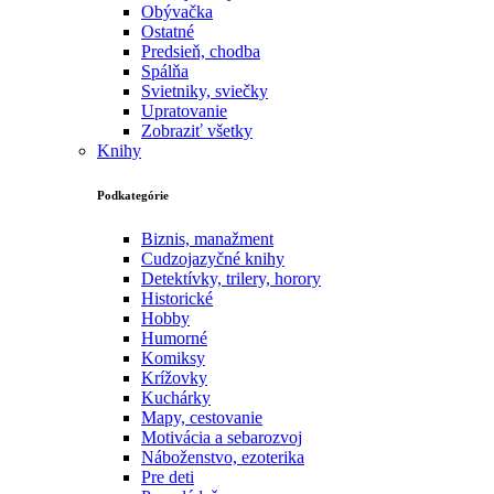
Obývačka
Ostatné
Predsieň, chodba
Spálňa
Svietniky, sviečky
Upratovanie
Zobraziť všetky
Knihy
Podkategórie
Biznis, manažment
Cudzojazyčné knihy
Detektívky, trilery, horory
Historické
Hobby
Humorné
Komiksy
Krížovky
Kuchárky
Mapy, cestovanie
Motivácia a sebarozvoj
Náboženstvo, ezoterika
Pre deti