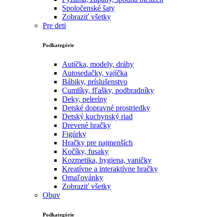
Spoločenské šaty
Zobraziť všetky
Pre deti
Podkategórie
Autíčka, modely, dráhy
Autosedačky, vajíčka
Bábiky, príslušenstvo
Cumlíky, fľašky, podbradníky
Deky, peleríny
Detské dopravné prostriedky
Detský kuchynský riad
Drevené hračky
Figúrky
Hračky pre najmenších
Kočíky, fusaky
Kozmetika, hygiena, vaničky
Kreatívne a interaktívne hračky
Omaľovánky
Zobraziť všetky
Obuv
Podkategórie