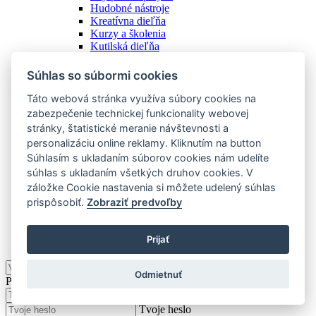
Hudobné nástroje
Kreatívna dieľňa
Kurzy a školenia
Kutilská dieľňa
Náradie
Ostatné
Súhlas so súbormi cookies
Spoločenské hry
Stanovanie a camping
Táto webová stránka využíva súbory cookies na
Starožitnosti
zabezpečenie technickej funkcionality webovej
Vstupenky
stránky, štatistické meranie návštevnosti a
Zážitky
personalizáciu online reklamy. Kliknutím na button
Zberateľstvo
Súhlasím s ukladaním súborov cookies nám udelíte
Zobraziť všetky
súhlas s ukladaním všetkých druhov cookies. V
Ostatné
záložke Cookie nastavenia si môžete udelený súhlas
prispôsobiť.
Zobraziť predvoľby
Podkategórie
Zobraziť všetky
Prijať
KOMUNITA
Odmietnuť
Prihlásiť
Tvoj e-mail
Tvoje heslo