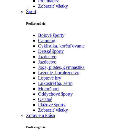
Pre mládež
Zobraziť všetky
Šport
Podkategórie
Bojové športy
Camping
Cyklistika, korčuľovanie
Detské športy
Jazdectvo
Jazdectvo
Joga, pilates, gymnastika
Lezenie, horolezectvo
Loptové hry
Lukostreľba, šerm
Motoršport‎
Oddychové športy
Ostatné
Plážové športy
Zobraziť všetky
Zdravie a krása
Podkategórie