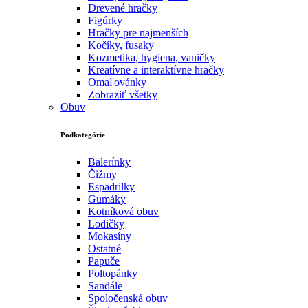
Drevené hračky
Figúrky
Hračky pre najmenších
Kočíky, fusaky
Kozmetika, hygiena, vaničky
Kreatívne a interaktívne hračky
Omaľovánky
Zobraziť všetky
Obuv
Podkategórie
Balerínky
Čižmy
Espadrilky
Gumáky
Kotníková obuv
Lodičky
Mokasíny
Ostatné
Papuče
Poltopánky
Sandále
Spoločenská obuv