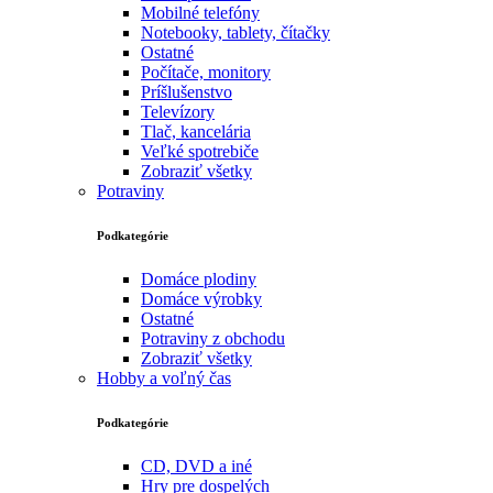
Mobilné telefóny
Notebooky, tablety, čítačky
Ostatné
Počítače, monitory
Príšlušenstvo
Televízory
Tlač, kancelária
Veľké spotrebiče
Zobraziť všetky
Potraviny
Podkategórie
Domáce plodiny
Domáce výrobky
Ostatné
Potraviny z obchodu
Zobraziť všetky
Hobby a voľný čas
Podkategórie
CD, DVD a iné
Hry pre dospelých