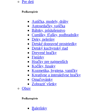
Pre deti
Podkategórie
Autíčka, modely, dráhy
Autosedačky, vajíčka
Bábiky, príslušenstvo
Cumlíky, fľašky, podbradníky
Deky, peleríny
Detské dopravné prostriedky
Detský kuchynský riad
Drevené hračky
Figúrky
Hračky pre najmenších
Kočíky, fusaky
Kozmetika, hygiena, vaničky
Kreatívne a interaktívne hračky
Omaľovánky
Zobraziť všetky
Obuv
Podkategórie
Balerínky