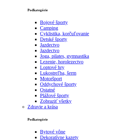
Podkategórie
Bojové športy
Camping
Cyklistika, korčuľovanie
Detské športy
Jazdectvo
Jazdectvo
Joga, pilates, gymnastika
Lezenie, horolezectvo
Loptové hry
Lukostreľba, šerm
Motoršport‎
Oddychové športy
Ostatné
Plážové športy
Zobraziť všetky
Zdravie a krása
Podkategórie
Bytové vône
Dekoratívne kazety