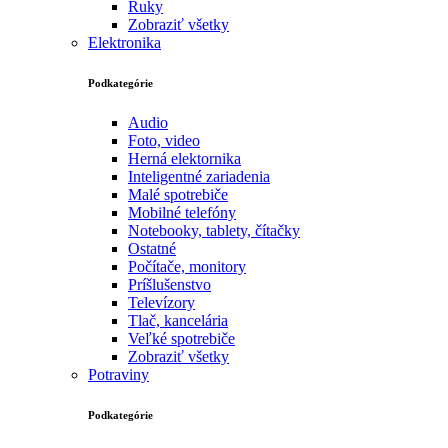
Ruky
Zobraziť všetky
Elektronika
Podkategórie
Audio
Foto, video
Herná elektornika
Inteligentné zariadenia
Malé spotrebiče
Mobilné telefóny
Notebooky, tablety, čítačky
Ostatné
Počítače, monitory
Príšlušenstvo
Televízory
Tlač, kancelária
Veľké spotrebiče
Zobraziť všetky
Potraviny
Podkategórie