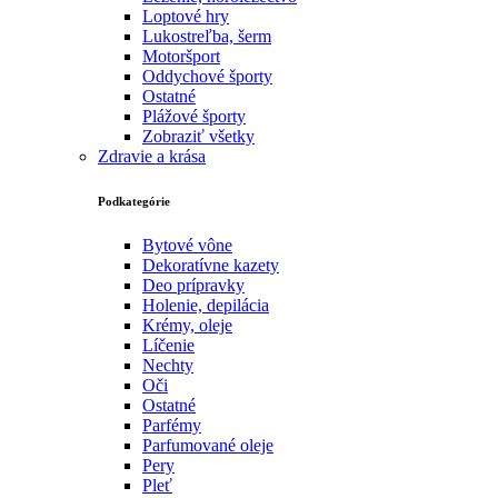
Loptové hry
Lukostreľba, šerm
Motoršport‎
Oddychové športy
Ostatné
Plážové športy
Zobraziť všetky
Zdravie a krása
Podkategórie
Bytové vône
Dekoratívne kazety
Deo prípravky
Holenie, depilácia
Krémy, oleje
Líčenie
Nechty
Oči
Ostatné
Parfémy
Parfumované oleje
Pery
Pleť