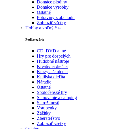
Domáce plodiny
Domáce výrobky
Ostatné
Potraviny z obchodu
Zobraziť všetky
Hobby a voľný čas
Podkategórie
CD, DVD a iné
Hry pre dospelých
Hudobné nástroje
Kreatívna dieľňa
Kurzy a školenia
Kutilská dieľňa
Náradie
Ostatné
Spoločenské hry
Stanovanie a camping
Starožitnosti
Vstupenky
Zážitky
Zberateľstvo
Zobraziť všetky
Ostatné