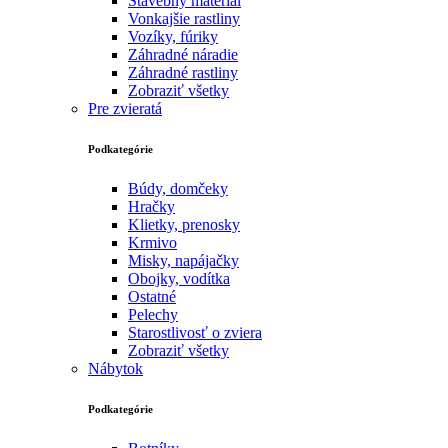
Stavebný materiál
Vonkajšie rastliny
Vozíky, fúriky
Záhradné náradie
Záhradné rastliny
Zobraziť všetky
Pre zvieratá
Podkategórie
Búdy, domčeky
Hračky
Klietky, prenosky
Krmivo
Misky, napájačky
Obojky, vodítka
Ostatné
Pelechy
Starostlivosť o zviera
Zobraziť všetky
Nábytok
Podkategórie