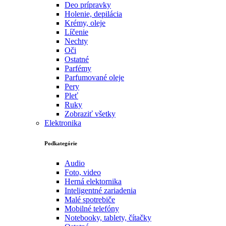
Deo prípravky
Holenie, depilácia
Krémy, oleje
Líčenie
Nechty
Oči
Ostatné
Parfémy
Parfumované oleje
Pery
Pleť
Ruky
Zobraziť všetky
Elektronika
Podkategórie
Audio
Foto, video
Herná elektornika
Inteligentné zariadenia
Malé spotrebiče
Mobilné telefóny
Notebooky, tablety, čítačky