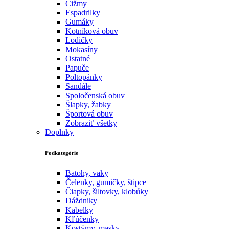
Čižmy
Espadrilky
Gumáky
Kotníková obuv
Lodičky
Mokasíny
Ostatné
Papuče
Poltopánky
Sandále
Spoločenská obuv
Šlapky, žabky
Športová obuv
Zobraziť všetky
Doplnky
Podkategórie
Batohy, vaky
Čelenky, gumičky, štipce
Čiapky, šiltovky, klobúky
Dáždniky
Kabelky
Kľúčenky
Kostýmy, masky