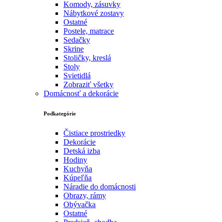
Komody, zásuvky
Nábytkové zostavy
Ostatné
Postele, matrace
Sedačky
Skrine
Stoličky, kreslá
Stoly
Svietidlá
Zobraziť všetky
Domácnosť a dekorácie
Podkategórie
Čistiace prostriedky
Dekorácie
Detská izba
Hodiny
Kuchyňa
Kúpeľňa
Náradie do domácnosti
Obrazy, rámy
Obývačka
Ostatné