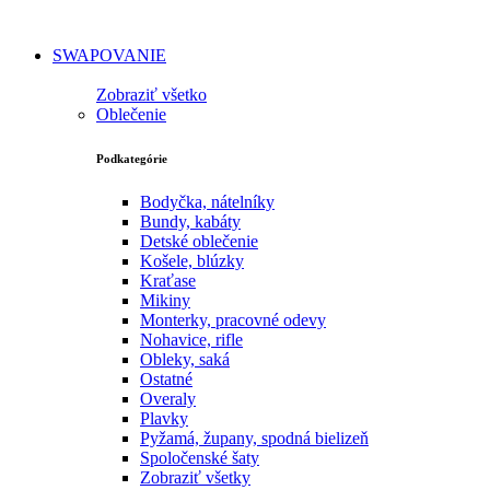
SWAPOVANIE
Zobraziť všetko
Oblečenie
Podkategórie
Bodyčka, nátelníky
Bundy, kabáty
Detské oblečenie
Košele, blúzky
Kraťase
Mikiny
Monterky, pracovné odevy
Nohavice, rifle
Obleky, saká
Ostatné
Overaly
Plavky
Pyžamá, župany, spodná bielizeň
Spoločenské šaty
Zobraziť všetky