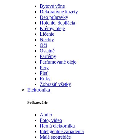
Bytové vône
Dekoratívne kazety
Deo prípravky
Holenie, depilácia
Krémy, oleje
Líčenie
Nechty
Oči
Ostatné
Parfémy
Parfumované oleje
Pery
Pleť
Ruky
Zobraziť všetky
Elektronika
Podkategórie
Audio
Foto, video
Herná elektornika
Inteligentné zariadenia
Malé spotrebiče