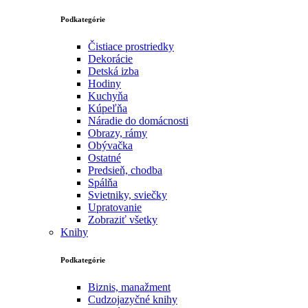
Podkategórie
Čistiace prostriedky
Dekorácie
Detská izba
Hodiny
Kuchyňa
Kúpeľňa
Náradie do domácnosti
Obrazy, rámy
Obývačka
Ostatné
Predsieň, chodba
Spálňa
Svietniky, sviečky
Upratovanie
Zobraziť všetky
Knihy
Podkategórie
Biznis, manažment
Cudzojazyčné knihy