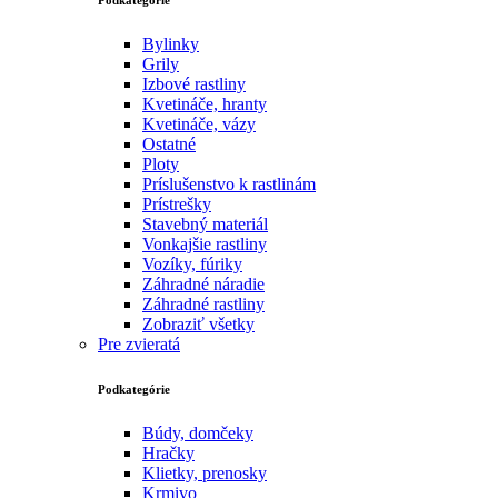
Bylinky
Grily
Izbové rastliny
Kvetináče, hranty
Kvetináče, vázy
Ostatné
Ploty
Príslušenstvo k rastlinám
Prístrešky
Stavebný materiál
Vonkajšie rastliny
Vozíky, fúriky
Záhradné náradie
Záhradné rastliny
Zobraziť všetky
Pre zvieratá
Podkategórie
Búdy, domčeky
Hračky
Klietky, prenosky
Krmivo