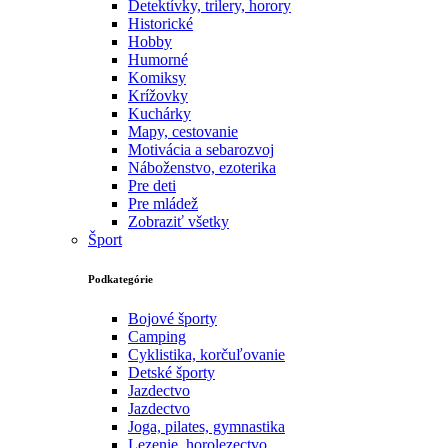
Detektívky, trilery, horory
Historické
Hobby
Humorné
Komiksy
Krížovky
Kuchárky
Mapy, cestovanie
Motivácia a sebarozvoj
Náboženstvo, ezoterika
Pre deti
Pre mládež
Zobraziť všetky
Šport
Podkategórie
Bojové športy
Camping
Cyklistika, korčuľovanie
Detské športy
Jazdectvo
Jazdectvo
Joga, pilates, gymnastika
Lezenie, horolezectvo