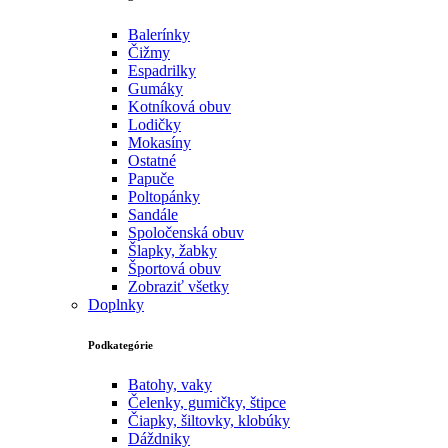
Balerínky
Čižmy
Espadrilky
Gumáky
Kotníková obuv
Lodičky
Mokasíny
Ostatné
Papuče
Poltopánky
Sandále
Spoločenská obuv
Šlapky, žabky
Športová obuv
Zobraziť všetky
Doplnky
Podkategórie
Batohy, vaky
Čelenky, gumičky, štipce
Čiapky, šiltovky, klobúky
Dáždniky