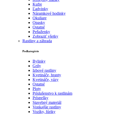
Kufre
Ľadvinky
Náramkové hodinky
Okuliare
Opasky
Ostatné
Peňaženky
Zobraziť všetky
Rastliny a záhrada
Podkategórie
Bylinky
Grily
Izbové rastliny
Kvetináče, hranty
Kvetináče, vázy
Ostatné
Ploty
Príslušenstvo k rastlinám
Prístrešky
Stavebný materiál
Vonkajšie rastliny
Vozíky, fúriky