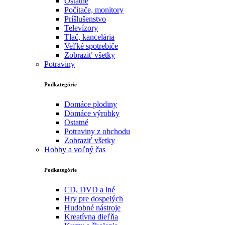
Ostatné
Počítače, monitory
Príšlušenstvo
Televízory
Tlač, kancelária
Veľké spotrebiče
Zobraziť všetky
Potraviny
Podkategórie
Domáce plodiny
Domáce výrobky
Ostatné
Potraviny z obchodu
Zobraziť všetky
Hobby a voľný čas
Podkategórie
CD, DVD a iné
Hry pre dospelých
Hudobné nástroje
Kreatívna dieľňa