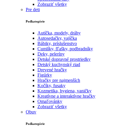
Zobraziť všetky
Pre deti
Podkategórie
Autíčka, modely, dráhy
Autosedačky, vajíčka
Bábiky, príslušenstvo
Cumlíky, fľašky, podbradníky
Deky, peleríny
Detské dopravné prostriedky
Detský kuchynský riad
Drevené hračky
Figúrky
Hračky pre najmenších
Kočíky, fusaky
Kozmetika, hygiena, vaničky
Kreatívne a interaktívne hračky
Omaľovánky
Zobraziť všetky
Obuv
Podkategórie