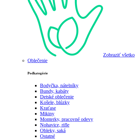
Zobraziť všetko
Oblečenie
Podkategórie
Bodyčka, nátelníky
Bundy, kabáty
Detské oblečenie
Košele, blúzky
Kraťase
Mikiny
Monterky, pracovné odevy
Nohavice, rifle
Obleky, saká
Ostatné