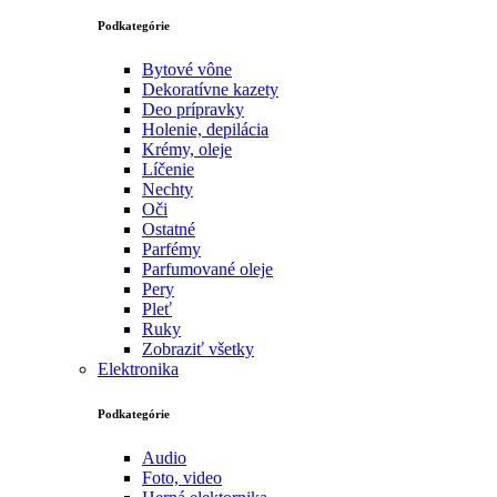
Podkategórie
Bytové vône
Dekoratívne kazety
Deo prípravky
Holenie, depilácia
Krémy, oleje
Líčenie
Nechty
Oči
Ostatné
Parfémy
Parfumované oleje
Pery
Pleť
Ruky
Zobraziť všetky
Elektronika
Podkategórie
Audio
Foto, video