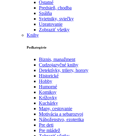
Ostatné
Predsieň, chodba
Spálňa
Svietniky, sviečky
Upratovanie
Zobraziť všetky
Knihy
Podkategórie
Biznis, manažment
Cudzojazyčné knihy
Detektívky, trilery, horory
Historické
Hobby
Humorné
Komiksy
Krížovky
Kuchárky
Mapy, cestovanie
Motivácia a sebarozvoj
Náboženstvo, ezoterika
Pre deti
Pre mládež
Zobraziť všetky