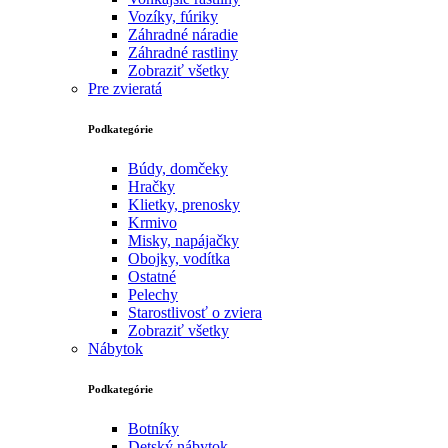
Vozíky, fúriky
Záhradné náradie
Záhradné rastliny
Zobraziť všetky
Pre zvieratá
Podkategórie
Búdy, domčeky
Hračky
Klietky, prenosky
Krmivo
Misky, napájačky
Obojky, vodítka
Ostatné
Pelechy
Starostlivosť o zviera
Zobraziť všetky
Nábytok
Podkategórie
Botníky
Detský nábytok