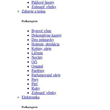
Plážové športy
Zobraziť všetky
Zdravie a krása
Podkategórie
Bytové vône
Dekoratívne kazety
Deo prípravky
Holenie, depilácia
Krémy, oleje
Líčenie
Nechty
Oči
Ostatné
Parfémy
Parfumované oleje
Pery
Pleť
Ruky
Zobraziť všetky
Elektronika
Podkategórie