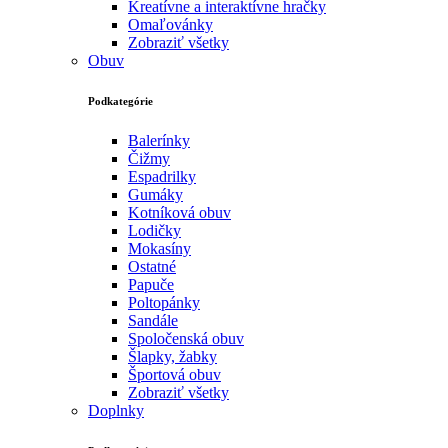
Kreatívne a interaktívne hračky
Omaľovánky
Zobraziť všetky
Obuv
Podkategórie
Balerínky
Čižmy
Espadrilky
Gumáky
Kotníková obuv
Lodičky
Mokasíny
Ostatné
Papuče
Poltopánky
Sandále
Spoločenská obuv
Šlapky, žabky
Športová obuv
Zobraziť všetky
Doplnky