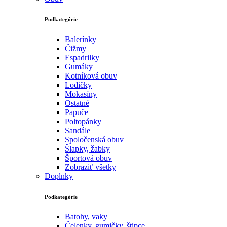
Podkategórie
Balerínky
Čižmy
Espadrilky
Gumáky
Kotníková obuv
Lodičky
Mokasíny
Ostatné
Papuče
Poltopánky
Sandále
Spoločenská obuv
Šlapky, žabky
Športová obuv
Zobraziť všetky
Doplnky
Podkategórie
Batohy, vaky
Čelenky, gumičky, štipce