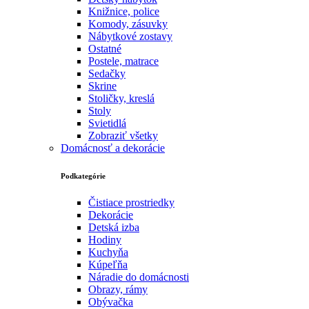
Knižnice, police
Komody, zásuvky
Nábytkové zostavy
Ostatné
Postele, matrace
Sedačky
Skrine
Stoličky, kreslá
Stoly
Svietidlá
Zobraziť všetky
Domácnosť a dekorácie
Podkategórie
Čistiace prostriedky
Dekorácie
Detská izba
Hodiny
Kuchyňa
Kúpeľňa
Náradie do domácnosti
Obrazy, rámy
Obývačka