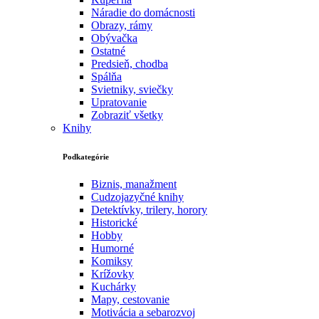
Náradie do domácnosti
Obrazy, rámy
Obývačka
Ostatné
Predsieň, chodba
Spálňa
Svietniky, sviečky
Upratovanie
Zobraziť všetky
Knihy
Podkategórie
Biznis, manažment
Cudzojazyčné knihy
Detektívky, trilery, horory
Historické
Hobby
Humorné
Komiksy
Krížovky
Kuchárky
Mapy, cestovanie
Motivácia a sebarozvoj