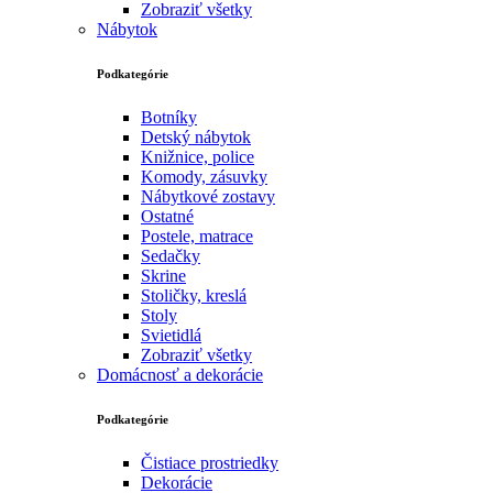
Zobraziť všetky
Nábytok
Podkategórie
Botníky
Detský nábytok
Knižnice, police
Komody, zásuvky
Nábytkové zostavy
Ostatné
Postele, matrace
Sedačky
Skrine
Stoličky, kreslá
Stoly
Svietidlá
Zobraziť všetky
Domácnosť a dekorácie
Podkategórie
Čistiace prostriedky
Dekorácie