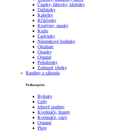
Čiapky, šiltovky, klobúky
Dáždniky
Kabelky
Kľúčenky
Kostýmy, masky
Kufre
Ľadvinky
Náramkové hodinky
Okuliare
Opasky
Ostatné
Peňaženky
Zobraziť všetky
Rastliny a záhrada
Podkategórie
Bylinky
Grily
Izbové rastliny
Kvetináče, hranty
Kvetináče, vázy
Ostatné
Ploty