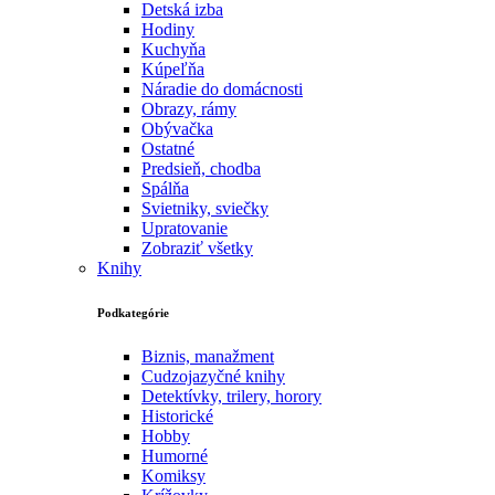
Detská izba
Hodiny
Kuchyňa
Kúpeľňa
Náradie do domácnosti
Obrazy, rámy
Obývačka
Ostatné
Predsieň, chodba
Spálňa
Svietniky, sviečky
Upratovanie
Zobraziť všetky
Knihy
Podkategórie
Biznis, manažment
Cudzojazyčné knihy
Detektívky, trilery, horory
Historické
Hobby
Humorné
Komiksy