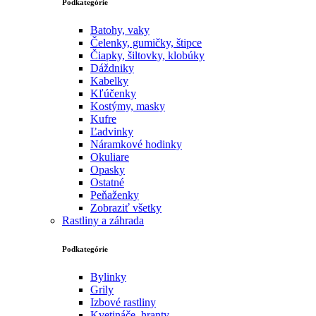
Podkategórie
Batohy, vaky
Čelenky, gumičky, štipce
Čiapky, šiltovky, klobúky
Dáždniky
Kabelky
Kľúčenky
Kostýmy, masky
Kufre
Ľadvinky
Náramkové hodinky
Okuliare
Opasky
Ostatné
Peňaženky
Zobraziť všetky
Rastliny a záhrada
Podkategórie
Bylinky
Grily
Izbové rastliny
Kvetináče, hranty