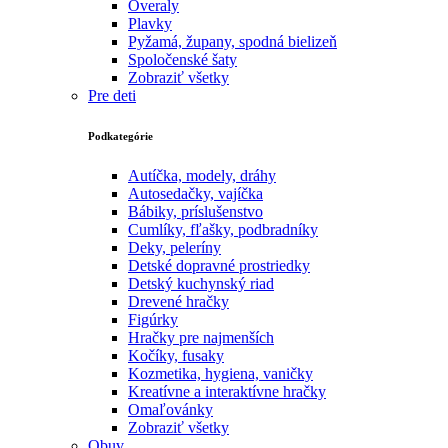
Overaly
Plavky
Pyžamá, župany, spodná bielizeň
Spoločenské šaty
Zobraziť všetky
Pre deti
Podkategórie
Autíčka, modely, dráhy
Autosedačky, vajíčka
Bábiky, príslušenstvo
Cumlíky, fľašky, podbradníky
Deky, peleríny
Detské dopravné prostriedky
Detský kuchynský riad
Drevené hračky
Figúrky
Hračky pre najmenších
Kočíky, fusaky
Kozmetika, hygiena, vaničky
Kreatívne a interaktívne hračky
Omaľovánky
Zobraziť všetky
Obuv