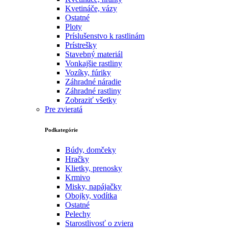
Kvetináče, vázy
Ostatné
Ploty
Príslušenstvo k rastlinám
Prístrešky
Stavebný materiál
Vonkajšie rastliny
Vozíky, fúriky
Záhradné náradie
Záhradné rastliny
Zobraziť všetky
Pre zvieratá
Podkategórie
Búdy, domčeky
Hračky
Klietky, prenosky
Krmivo
Misky, napájačky
Obojky, vodítka
Ostatné
Pelechy
Starostlivosť o zviera