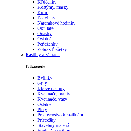
Kľúčenky
Kostýmy, masky
Kufre
Ľadvinky
Náramkové hodinky
Okuliare
Opasky
Ostatné
Peňaženky
Zobraziť všetky
Rastliny a záhrada
Podkategórie
Bylinky
Grily
Izbové rastliny
Kvetináče, hranty
Kvetináče, vázy
Ostatné
Ploty
Príslušenstvo k rastlinám
Prístrešky
Stavebný materiál
Vonkajšie rastliny