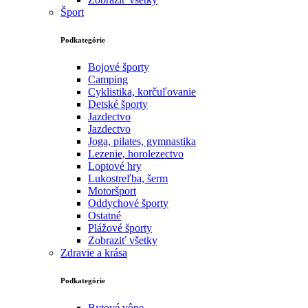
Šport
Podkategórie
Bojové športy
Camping
Cyklistika, korčuľovanie
Detské športy
Jazdectvo
Jazdectvo
Joga, pilates, gymnastika
Lezenie, horolezectvo
Loptové hry
Lukostreľba, šerm
Motoršport‎
Oddychové športy
Ostatné
Plážové športy
Zobraziť všetky
Zdravie a krása
Podkategórie
Bytové vône