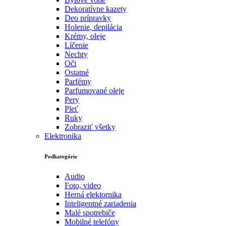
Dekoratívne kazety
Deo prípravky
Holenie, depilácia
Krémy, oleje
Líčenie
Nechty
Oči
Ostatné
Parfémy
Parfumované oleje
Pery
Pleť
Ruky
Zobraziť všetky
Elektronika
Podkategórie
Audio
Foto, video
Herná elektornika
Inteligentné zariadenia
Malé spotrebiče
Mobilné telefóny