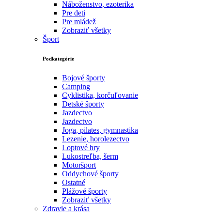
Náboženstvo, ezoterika
Pre deti
Pre mládež
Zobraziť všetky
Šport
Podkategórie
Bojové športy
Camping
Cyklistika, korčuľovanie
Detské športy
Jazdectvo
Jazdectvo
Joga, pilates, gymnastika
Lezenie, horolezectvo
Loptové hry
Lukostreľba, šerm
Motoršport‎
Oddychové športy
Ostatné
Plážové športy
Zobraziť všetky
Zdravie a krása