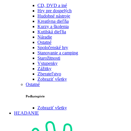
CD, DVD a iné
Hry pre dospelých
Hudobné nástroje
Kreatívna dieľňa
Kurzy a školenia
Kutilská dieľňa
Náradie
Ostatné
Spoločenské hry
Stanovanie a camping
Starožitnosti
Vstupenky
Zážitky
Zberateľstvo
Zobraziť všetky
Ostatné
Podkategórie
Zobraziť všetky
HĽADANIE