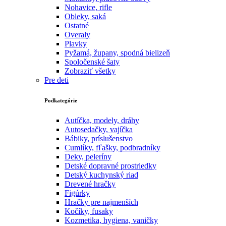
Nohavice, rifle
Obleky, saká
Ostatné
Overaly
Plavky
Pyžamá, župany, spodná bielizeň
Spoločenské šaty
Zobraziť všetky
Pre deti
Podkategórie
Autíčka, modely, dráhy
Autosedačky, vajíčka
Bábiky, príslušenstvo
Cumlíky, fľašky, podbradníky
Deky, peleríny
Detské dopravné prostriedky
Detský kuchynský riad
Drevené hračky
Figúrky
Hračky pre najmenších
Kočíky, fusaky
Kozmetika, hygiena, vaničky