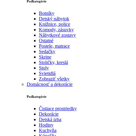
Podkategórie
Botníky
Detský nábytok
Knižnice, police
Komody, zásuvky
Nábytkové zostavy
Ostatné
Postele, matrace
Sedačky
Skrine
Stoličky, kreslá
Stoly
Svietidlá
Zobraziť všetky
Domácnosť a dekorácie
Podkategórie
Čistiace prostriedky
Dekorácie
Detská izba
Hodiny
Kuchyňa
Kúpeľňa