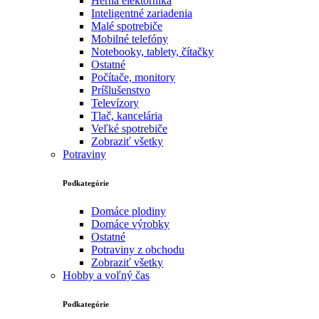
Herná elektornika
Inteligentné zariadenia
Malé spotrebiče
Mobilné telefóny
Notebooky, tablety, čítačky
Ostatné
Počítače, monitory
Príšlušenstvo
Televízory
Tlač, kancelária
Veľké spotrebiče
Zobraziť všetky
Potraviny
Podkategórie
Domáce plodiny
Domáce výrobky
Ostatné
Potraviny z obchodu
Zobraziť všetky
Hobby a voľný čas
Podkategórie