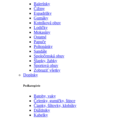
Balerínky
Čižmy
Espadrilky
Gumáky
Kotníková obuv
Lodičky
Mokasíny
Ostatné
Papuče
Poltopánky
Sandále
Spoločenská obuv
Šlapky, žabky
Športová obuv
Zobraziť všetky
Doplnky
Podkategórie
Batohy, vaky
Čelenky, gumičky, štipce
Čiapky, šiltovky, klobúky
Dáždniky
Kabelky