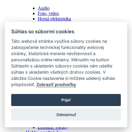
Audio
Foto, video
Herná elektornika
Inteligentné zariadenia
Malé spotrebiče
Súhlas so súbormi cookies
Mobilné telefóny
Notebooky, tablety, čítačky
Táto webová stránka využíva súbory cookies na
Ostatné
zabezpečenie technickej funkcionality webovej
Počítače, monitory
stránky, štatistické meranie návštevnosti a
Príšlušenstvo
personalizáciu online reklamy. Kliknutím na button
Televízory
Súhlasím s ukladaním súborov cookies nám udelíte
Tlač, kancelária
Veľké spotrebiče
súhlas s ukladaním všetkých druhov cookies. V
Zobraziť všetky
záložke Cookie nastavenia si môžete udelený súhlas
Potraviny
prispôsobiť.
Zobraziť predvoľby
Podkategórie
Prijať
Domáce plodiny
Domáce výrobky
Odmietnuť
Ostatné
Potraviny z obchodu
Zobraziť všetky