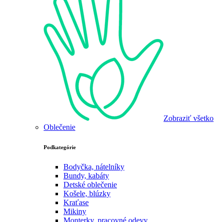
Zobraziť všetko
Oblečenie
Podkategórie
Bodyčka, nátelníky
Bundy, kabáty
Detské oblečenie
Košele, blúzky
Kraťase
Mikiny
Monterky, pracovné odevy