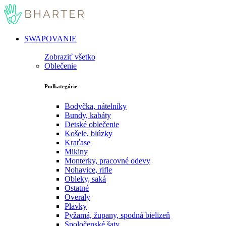
SWAPOVANIE
Zobraziť všetko
Oblečenie
Podkategórie
Bodyčka, nátelníky
Bundy, kabáty
Detské oblečenie
Košele, blúzky
Kraťase
Mikiny
Monterky, pracovné odevy
Nohavice, rifle
Obleky, saká
Ostatné
Overaly
Plavky
Pyžamá, župany, spodná bielizeň
Spoločenské šaty