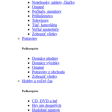
Notebooky, tablety, čítačky
Ostatné
Počítače, monitory
Príšlušenstvo
Televízory
Tlač, kancelária
Veľké spotrebiče
Zobraziť všetky
Potraviny
Podkategórie
Domáce plodiny
Domáce výrobky
Ostatné
Potraviny z obchodu
Zobraziť všetky
Hobby a voľný čas
Podkategórie
CD, DVD a iné
Hry pre dospelých
Hudobné nástroje