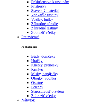
Príslušenstvo k rastlinám
Prístrešky
Stavebný materiál
Vonkajšie rastliny
Vozíky, fúriky
Záhradné náradie
Záhradné rastliny
Zobraziť všetky
Pre zvieratá
Podkategórie
Búdy, domčeky
Hračky
Klietky, prenosky
Krmivo
Misky, napájačky
Obojky, vodítka
Ostatné
Pelechy
Starostlivosť o zviera
Zobraziť všetky
Nábytok