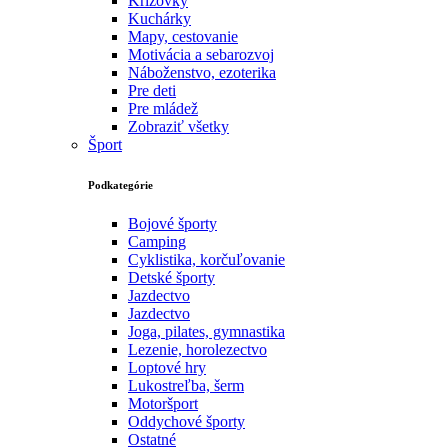
Krížovky
Kuchárky
Mapy, cestovanie
Motivácia a sebarozvoj
Náboženstvo, ezoterika
Pre deti
Pre mládež
Zobraziť všetky
Šport
Podkategórie
Bojové športy
Camping
Cyklistika, korčuľovanie
Detské športy
Jazdectvo
Jazdectvo
Joga, pilates, gymnastika
Lezenie, horolezectvo
Loptové hry
Lukostreľba, šerm
Motoršport‎
Oddychové športy
Ostatné