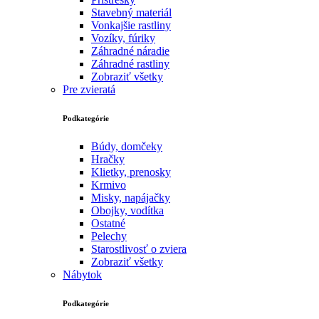
Stavebný materiál
Vonkajšie rastliny
Vozíky, fúriky
Záhradné náradie
Záhradné rastliny
Zobraziť všetky
Pre zvieratá
Podkategórie
Búdy, domčeky
Hračky
Klietky, prenosky
Krmivo
Misky, napájačky
Obojky, vodítka
Ostatné
Pelechy
Starostlivosť o zviera
Zobraziť všetky
Nábytok
Podkategórie