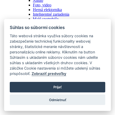
Audio
Foto, video
Herná elektornika
Inteligentné zariadenia
Malé spotrebiče
Mobilné telefóny
Súhlas so súbormi cookies
Notebooky, tablety, čítačky
Ostatné
Táto webová stránka využíva súbory cookies na
Počítače, monitory
zabezpečenie technickej funkcionality webovej
Príšlušenstvo
stránky, štatistické meranie návštevnosti a
Televízory
Tlač, kancelária
personalizáciu online reklamy. Kliknutím na button
Veľké spotrebiče
Súhlasím s ukladaním súborov cookies nám udelíte
Zobraziť všetky
súhlas s ukladaním všetkých druhov cookies. V
Potraviny
záložke Cookie nastavenia si môžete udelený súhlas
prispôsobiť.
Zobraziť predvoľby
Podkategórie
Domáce plodiny
Prijať
Domáce výrobky
Ostatné
Potraviny z obchodu
Odmietnuť
Zobraziť všetky
Hobby a voľný čas