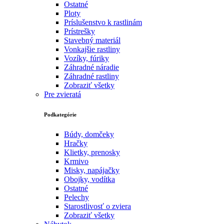
Ostatné
Ploty
Príslušenstvo k rastlinám
Prístrešky
Stavebný materiál
Vonkajšie rastliny
Vozíky, fúriky
Záhradné náradie
Záhradné rastliny
Zobraziť všetky
Pre zvieratá
Podkategórie
Búdy, domčeky
Hračky
Klietky, prenosky
Krmivo
Misky, napájačky
Obojky, vodítka
Ostatné
Pelechy
Starostlivosť o zviera
Zobraziť všetky