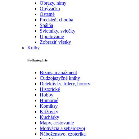
Obrazy, rámy
Obývačka
Ostatné
Predsieň, chodba
Spálňa
Svietniky, sviečky
Upratovanie
Zobraziť všetky
Knihy
Podkategórie
Biznis, manažment
Cudzojazyčné knihy
Detektívky, trilery, horory
Historické
Hobby
Humorné
Komiksy
Krížovky
Kuchárky
Mapy, cestovanie
Motivácia a sebarozvoj
Náboženstvo, ezoterika