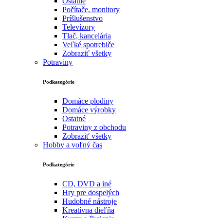
Ostatné
Počítače, monitory
Príšlušenstvo
Televízory
Tlač, kancelária
Veľké spotrebiče
Zobraziť všetky
Potraviny
Podkategórie
Domáce plodiny
Domáce výrobky
Ostatné
Potraviny z obchodu
Zobraziť všetky
Hobby a voľný čas
Podkategórie
CD, DVD a iné
Hry pre dospelých
Hudobné nástroje
Kreatívna dieľňa