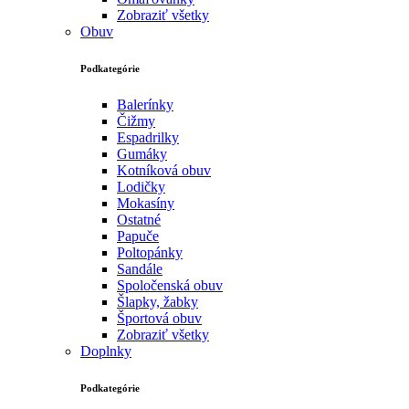
Zobraziť všetky
Obuv
Podkategórie
Balerínky
Čižmy
Espadrilky
Gumáky
Kotníková obuv
Lodičky
Mokasíny
Ostatné
Papuče
Poltopánky
Sandále
Spoločenská obuv
Šlapky, žabky
Športová obuv
Zobraziť všetky
Doplnky
Podkategórie