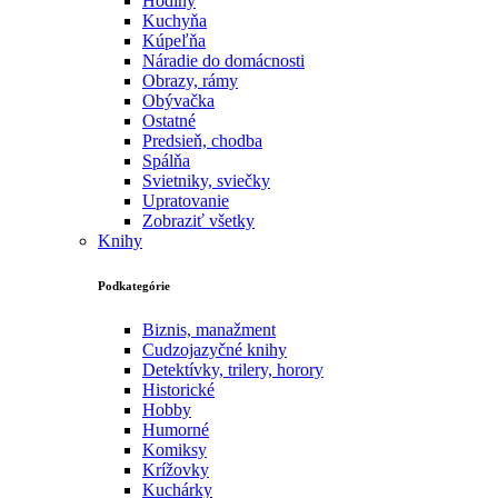
Hodiny
Kuchyňa
Kúpeľňa
Náradie do domácnosti
Obrazy, rámy
Obývačka
Ostatné
Predsieň, chodba
Spálňa
Svietniky, sviečky
Upratovanie
Zobraziť všetky
Knihy
Podkategórie
Biznis, manažment
Cudzojazyčné knihy
Detektívky, trilery, horory
Historické
Hobby
Humorné
Komiksy
Krížovky
Kuchárky