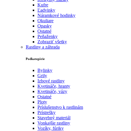
Kufre
Ľadvinky
Náramkové hodinky
Okuliare
Opasky
Ostatné
Peňaženky
Zobraziť všetky
Rastliny a záhrada
Podkategórie
Bylinky
Grily
Izbové rastliny
Kvetináče, hranty
Kvetináče, vázy
Ostatné
Ploty
Príslušenstvo k rastlinám
Prístrešky
Stavebný materiál
Vonkajšie rastliny
Vozíky, fúriky