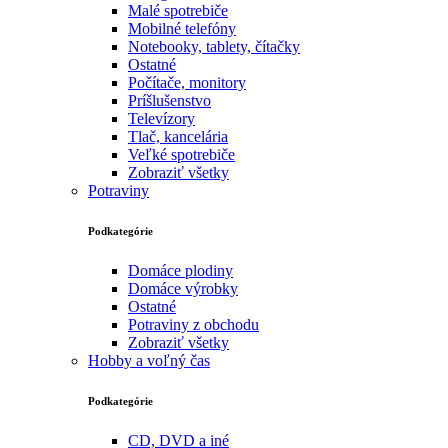
Malé spotrebiče
Mobilné telefóny
Notebooky, tablety, čítačky
Ostatné
Počítače, monitory
Príšlušenstvo
Televízory
Tlač, kancelária
Veľké spotrebiče
Zobraziť všetky
Potraviny
Podkategórie
Domáce plodiny
Domáce výrobky
Ostatné
Potraviny z obchodu
Zobraziť všetky
Hobby a voľný čas
Podkategórie
CD, DVD a iné