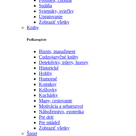
Predsieň, chodba
Spálňa
Svietniky, sviečky
Upratovanie
Zobraziť všetky
Knihy
Podkategórie
Biznis, manažment
Cudzojazyčné knihy
Detektívky, trilery, horory
Historické
Hobby
Humorné
Komiksy
Krížovky
Kuchárky
Mapy, cestovanie
Motivácia a sebarozvoj
Náboženstvo, ezoterika
Pre deti
Pre mládež
Zobraziť všetky
Šport