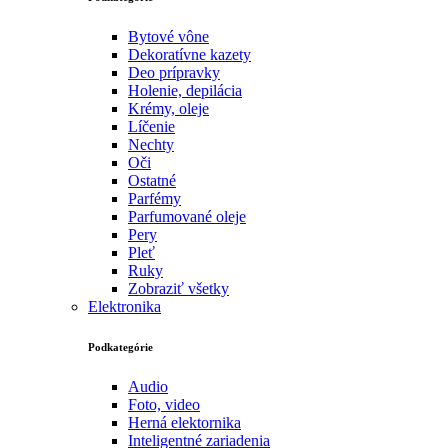
Bytové vône
Dekoratívne kazety
Deo prípravky
Holenie, depilácia
Krémy, oleje
Líčenie
Nechty
Oči
Ostatné
Parfémy
Parfumované oleje
Pery
Pleť
Ruky
Zobraziť všetky
Elektronika
Podkategórie
Audio
Foto, video
Herná elektornika
Inteligentné zariadenia