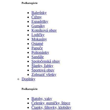
Podkategórie
Balerínky
Čižmy
Espadrilky
Gumáky
Kotníková obuv
Lodičky
Mokasíny
Ostatné
Papuče
Poltopánky
Sandále
Spoločenská obuv
Šlapky, žabky
Športová obuv
Zobraziť všetky
Doplnky
Podkategórie
Batohy, vaky
Čelenky, gumičky, štipce
Čiapky, šiltovky, klobúky