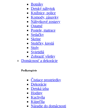
Botníky
Detský nábytok
Knižnice, police
Komody, zásuvky
Nábytkové zostavy
Ostatné
Postele, matrace
Sedačky
Skrine
Stoličky, kreslá
Stoly
Svietidlá
Zobraziť všetky
Domácnosť a dekorácie
Podkategórie
Čistiace prostriedky
Dekorácie
Detská izba
Hodiny
Kuchyňa
Kúpeľňa
Náradie do domácnosti