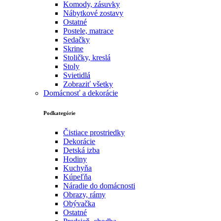
Komody, zásuvky
Nábytkové zostavy
Ostatné
Postele, matrace
Sedačky
Skrine
Stoličky, kreslá
Stoly
Svietidlá
Zobraziť všetky
Domácnosť a dekorácie
Podkategórie
Čistiace prostriedky
Dekorácie
Detská izba
Hodiny
Kuchyňa
Kúpeľňa
Náradie do domácnosti
Obrazy, rámy
Obývačka
Ostatné