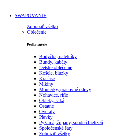
SWAPOVANIE
Zobraziť všetko
Oblečenie
Podkategórie
Bodyčka, nátelníky
Bundy, kabáty
Detské oblečenie
Košele, blúzky
Kraťase
Mikiny
Monterky, pracovné odevy
Nohavice, rifle
Obleky, saká
Ostatné
Overaly
Plavky
Pyžamá, župany, spodná bielizeň
Spoločenské šaty
Zobraziť všetky