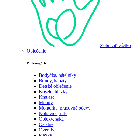
Zobraziť všetko
Oblečenie
Podkategórie
Bodyčka, nátelníky
Bundy, kabáty
Detské oblečenie
Košele, blúzky
Kraťase
Mikiny
Monterky, pracovné odevy
Nohavice, rifle
Obleky, saká
Ostatné
Overaly
Plavky