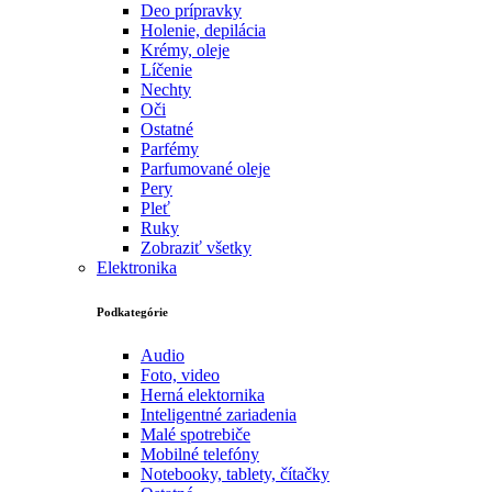
Deo prípravky
Holenie, depilácia
Krémy, oleje
Líčenie
Nechty
Oči
Ostatné
Parfémy
Parfumované oleje
Pery
Pleť
Ruky
Zobraziť všetky
Elektronika
Podkategórie
Audio
Foto, video
Herná elektornika
Inteligentné zariadenia
Malé spotrebiče
Mobilné telefóny
Notebooky, tablety, čítačky