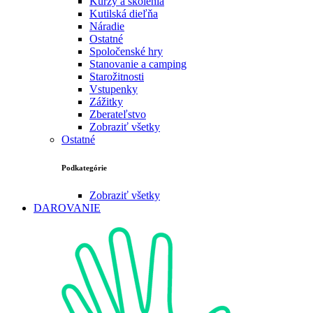
Kurzy a školenia
Kutilská dieľňa
Náradie
Ostatné
Spoločenské hry
Stanovanie a camping
Starožitnosti
Vstupenky
Zážitky
Zberateľstvo
Zobraziť všetky
Ostatné
Podkategórie
Zobraziť všetky
DAROVANIE