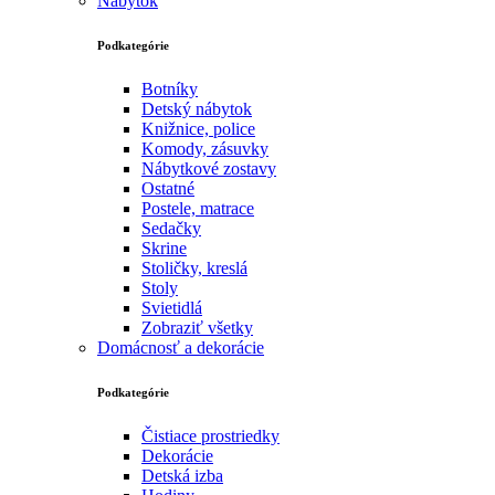
Nábytok
Podkategórie
Botníky
Detský nábytok
Knižnice, police
Komody, zásuvky
Nábytkové zostavy
Ostatné
Postele, matrace
Sedačky
Skrine
Stoličky, kreslá
Stoly
Svietidlá
Zobraziť všetky
Domácnosť a dekorácie
Podkategórie
Čistiace prostriedky
Dekorácie
Detská izba