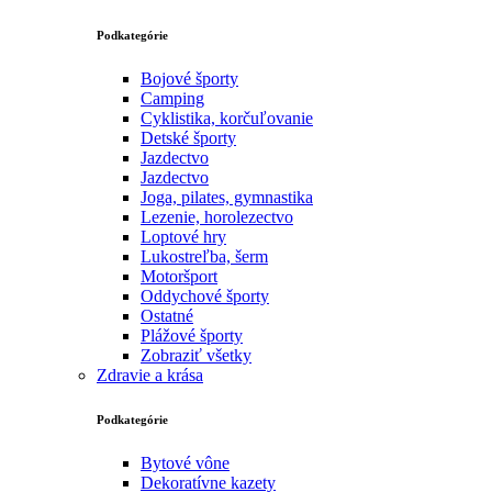
Podkategórie
Bojové športy
Camping
Cyklistika, korčuľovanie
Detské športy
Jazdectvo
Jazdectvo
Joga, pilates, gymnastika
Lezenie, horolezectvo
Loptové hry
Lukostreľba, šerm
Motoršport‎
Oddychové športy
Ostatné
Plážové športy
Zobraziť všetky
Zdravie a krása
Podkategórie
Bytové vône
Dekoratívne kazety