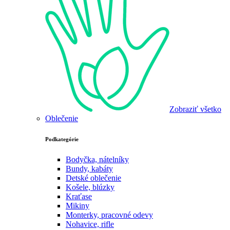
Zobraziť všetko
Oblečenie
Podkategórie
Bodyčka, nátelníky
Bundy, kabáty
Detské oblečenie
Košele, blúzky
Kraťase
Mikiny
Monterky, pracovné odevy
Nohavice, rifle