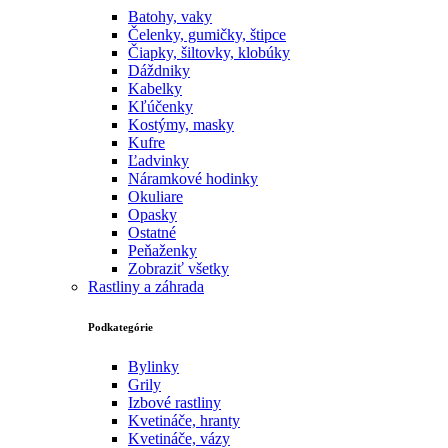
Batohy, vaky
Čelenky, gumičky, štipce
Čiapky, šiltovky, klobúky
Dáždniky
Kabelky
Kľúčenky
Kostýmy, masky
Kufre
Ľadvinky
Náramkové hodinky
Okuliare
Opasky
Ostatné
Peňaženky
Zobraziť všetky
Rastliny a záhrada
Podkategórie
Bylinky
Grily
Izbové rastliny
Kvetináče, hranty
Kvetináče, vázy