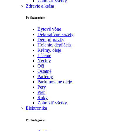
Zobraziť všetky
Zdravie a krása
Podkategórie
Bytové vône
Dekoratívne kazety
Deo prípravky
Holenie, depilácia
Krémy, oleje
Líčenie
Nechty
Oči
Ostatné
Parfémy
Parfumované oleje
Pery
Pleť
Ruky
Zobraziť všetky
Elektronika
Podkategórie