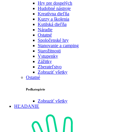
Hry pre dospelých
Hudobné nástroje
Kreatívna dieľňa
Kurzy a školenia
Kutilská dieľňa
Náradie
Ostatné
Spoločenské hry
Stanovanie a camping
Starožitnosti
Vstupenky
Zážitky
Zberateľstvo
Zobraziť všetky
Ostatné
Podkategórie
Zobraziť všetky
HĽADANIE