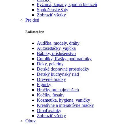
Pyžamá, župany, spodná bielizeň
Spoločenské šaty
Zobraziť všetky
Pre deti
Podkategórie
Autíčka, modely, dráhy
Autosedačky, vajíčka
Bábiky, príslušenstvo
Cumlíky, fľašky, podbradníky
Deky, peleríny
Detské dopravné prostriedky
Detský kuchynský riad
Drevené hračky
Figúrky
Hračky pre najmenších
Kočíky, fusaky
Kozmetika, hygiena, vaničky
Kreatívne a interaktívne hračky
Omaľovánky
Zobraziť všetky
Obuv