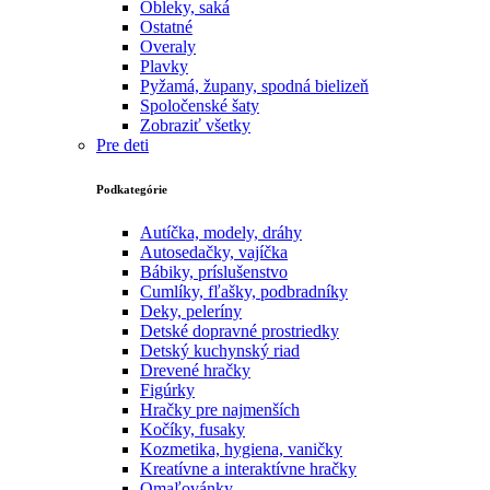
Obleky, saká
Ostatné
Overaly
Plavky
Pyžamá, župany, spodná bielizeň
Spoločenské šaty
Zobraziť všetky
Pre deti
Podkategórie
Autíčka, modely, dráhy
Autosedačky, vajíčka
Bábiky, príslušenstvo
Cumlíky, fľašky, podbradníky
Deky, peleríny
Detské dopravné prostriedky
Detský kuchynský riad
Drevené hračky
Figúrky
Hračky pre najmenších
Kočíky, fusaky
Kozmetika, hygiena, vaničky
Kreatívne a interaktívne hračky
Omaľovánky