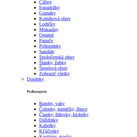
Čižmy
Espadrilky
Gumáky
Kotníková obuv
Lodičky
Mokasíny
Ostatné
Papuče
Poltopánky
Sandále
Spoločenská obuv
Šlapky, žabky
Športová obuv
Zobraziť všetky
Doplnky
Podkategórie
Batohy, vaky
Čelenky, gumičky, štipce
Čiapky, šiltovky, klobúky
Dáždniky
Kabelky
Kľúčenky
Kostýmy, masky