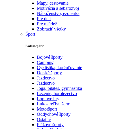
Mapy, cestovanie
Motivácia a sebarozvoj
Náboženstvo, ezoterika
Pre deti
Pre mládež
Zobraziť všetky
Šport
Podkategórie
Bojové športy
Camping
Cyklistika, korčuľovanie
Detské športy
Jazdectvo
Jazdectvo
Joga, pilates, gymnastika
Lezenie, horolezectvo
Loptové hry
Lukostreľba, šerm
Motoršport‎
Oddychové športy
Ostatné
Plážové športy