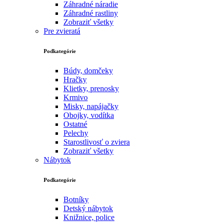
Záhradné náradie
Záhradné rastliny
Zobraziť všetky
Pre zvieratá
Podkategórie
Búdy, domčeky
Hračky
Klietky, prenosky
Krmivo
Misky, napájačky
Obojky, vodítka
Ostatné
Pelechy
Starostlivosť o zviera
Zobraziť všetky
Nábytok
Podkategórie
Botníky
Detský nábytok
Knižnice, police