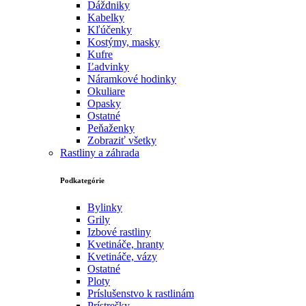
Dáždniky
Kabelky
Kľúčenky
Kostýmy, masky
Kufre
Ľadvinky
Náramkové hodinky
Okuliare
Opasky
Ostatné
Peňaženky
Zobraziť všetky
Rastliny a záhrada
Podkategórie
Bylinky
Grily
Izbové rastliny
Kvetináče, hranty
Kvetináče, vázy
Ostatné
Ploty
Príslušenstvo k rastlinám
Prístrešky