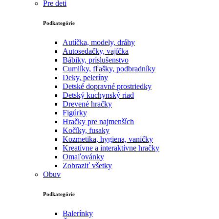
Pre deti
Podkategórie
Autíčka, modely, dráhy
Autosedačky, vajíčka
Bábiky, príslušenstvo
Cumlíky, fľašky, podbradníky
Deky, peleríny
Detské dopravné prostriedky
Detský kuchynský riad
Drevené hračky
Figúrky
Hračky pre najmenších
Kočíky, fusaky
Kozmetika, hygiena, vaničky
Kreatívne a interaktívne hračky
Omaľovánky
Zobraziť všetky
Obuv
Podkategórie
Balerínky