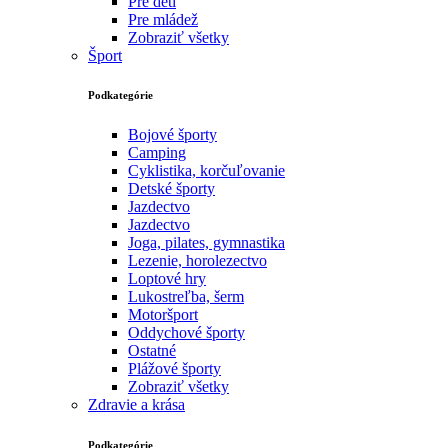
Pre deti
Pre mládež
Zobraziť všetky
Šport
Podkategórie
Bojové športy
Camping
Cyklistika, korčuľovanie
Detské športy
Jazdectvo
Jazdectvo
Joga, pilates, gymnastika
Lezenie, horolezectvo
Loptové hry
Lukostreľba, šerm
Motoršport‎
Oddychové športy
Ostatné
Plážové športy
Zobraziť všetky
Zdravie a krása
Podkategórie