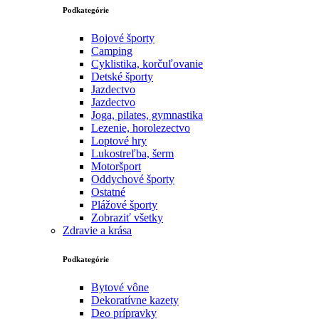
Podkategórie
Bojové športy
Camping
Cyklistika, korčuľovanie
Detské športy
Jazdectvo
Jazdectvo
Joga, pilates, gymnastika
Lezenie, horolezectvo
Loptové hry
Lukostreľba, šerm
Motoršport‎
Oddychové športy
Ostatné
Plážové športy
Zobraziť všetky
Zdravie a krása
Podkategórie
Bytové vône
Dekoratívne kazety
Deo prípravky