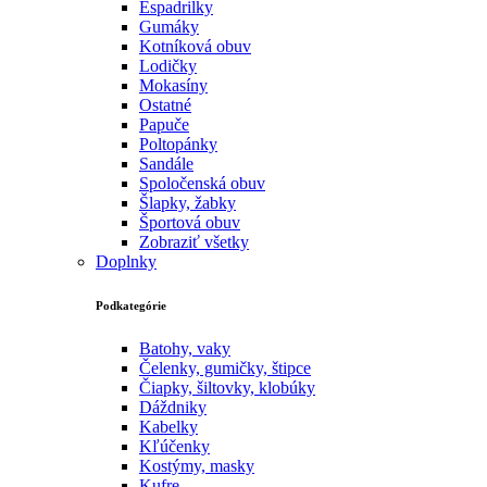
Espadrilky
Gumáky
Kotníková obuv
Lodičky
Mokasíny
Ostatné
Papuče
Poltopánky
Sandále
Spoločenská obuv
Šlapky, žabky
Športová obuv
Zobraziť všetky
Doplnky
Podkategórie
Batohy, vaky
Čelenky, gumičky, štipce
Čiapky, šiltovky, klobúky
Dáždniky
Kabelky
Kľúčenky
Kostýmy, masky
Kufre