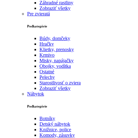
Záhradné rastliny
Zobraziť všetky
Pre zvieratá
Podkategórie
Búdy, domčeky
Hračky
Klietky, prenosky
Krmivo
Misky, napájačky
Obojky, vodítka
Ostatné
Pelechy
Starostlivosť o zviera
Zobraziť všetky
Nábytok
Podkategórie
Botníky
Detský nábytok
Knižnice, police
Komody, zásuvky