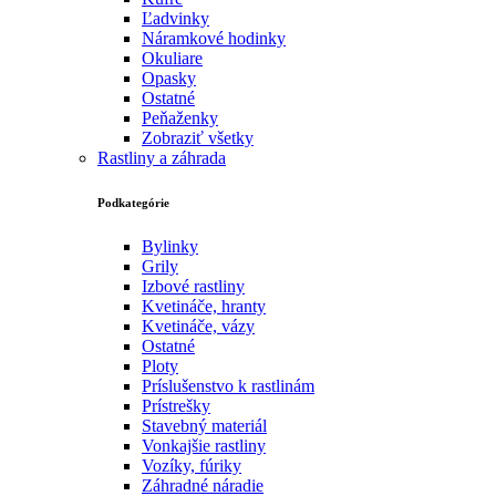
Ľadvinky
Náramkové hodinky
Okuliare
Opasky
Ostatné
Peňaženky
Zobraziť všetky
Rastliny a záhrada
Podkategórie
Bylinky
Grily
Izbové rastliny
Kvetináče, hranty
Kvetináče, vázy
Ostatné
Ploty
Príslušenstvo k rastlinám
Prístrešky
Stavebný materiál
Vonkajšie rastliny
Vozíky, fúriky
Záhradné náradie