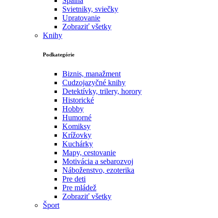
Spálňa
Svietniky, sviečky
Upratovanie
Zobraziť všetky
Knihy
Podkategórie
Biznis, manažment
Cudzojazyčné knihy
Detektívky, trilery, horory
Historické
Hobby
Humorné
Komiksy
Krížovky
Kuchárky
Mapy, cestovanie
Motivácia a sebarozvoj
Náboženstvo, ezoterika
Pre deti
Pre mládež
Zobraziť všetky
Šport