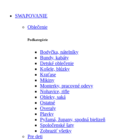
SWAPOVANIE
Oblečenie
Podkategórie
Bodyčka, nátelníky
Bundy, kabáty
Detské oblečenie
Košele, blúzky
Kraťase
Mikiny
Monterky, pracovné odevy
Nohavice, rifle
Obleky, saká
Ostatné
Overaly
Plavky
Pyžamá, župany, spodná bielizeň
Spoločenské šaty
Zobraziť všetky
Pre deti