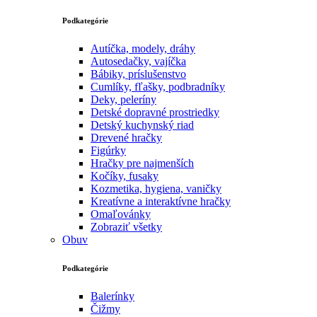
Podkategórie
Autíčka, modely, dráhy
Autosedačky, vajíčka
Bábiky, príslušenstvo
Cumlíky, fľašky, podbradníky
Deky, peleríny
Detské dopravné prostriedky
Detský kuchynský riad
Drevené hračky
Figúrky
Hračky pre najmenších
Kočíky, fusaky
Kozmetika, hygiena, vaničky
Kreatívne a interaktívne hračky
Omaľovánky
Zobraziť všetky
Obuv
Podkategórie
Balerínky
Čižmy