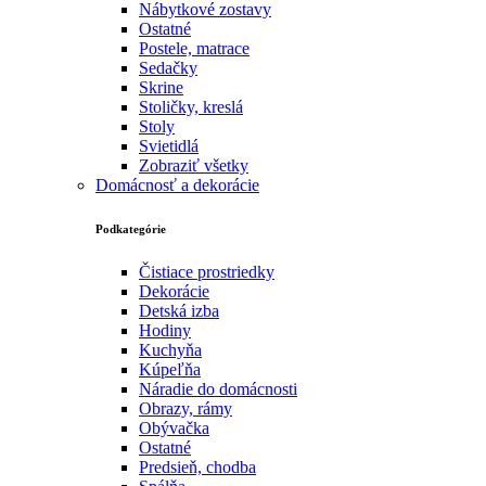
Nábytkové zostavy
Ostatné
Postele, matrace
Sedačky
Skrine
Stoličky, kreslá
Stoly
Svietidlá
Zobraziť všetky
Domácnosť a dekorácie
Podkategórie
Čistiace prostriedky
Dekorácie
Detská izba
Hodiny
Kuchyňa
Kúpeľňa
Náradie do domácnosti
Obrazy, rámy
Obývačka
Ostatné
Predsieň, chodba