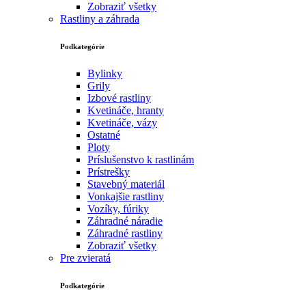
Zobraziť všetky
Rastliny a záhrada
Podkategórie
Bylinky
Grily
Izbové rastliny
Kvetináče, hranty
Kvetináče, vázy
Ostatné
Ploty
Príslušenstvo k rastlinám
Prístrešky
Stavebný materiál
Vonkajšie rastliny
Vozíky, fúriky
Záhradné náradie
Záhradné rastliny
Zobraziť všetky
Pre zvieratá
Podkategórie