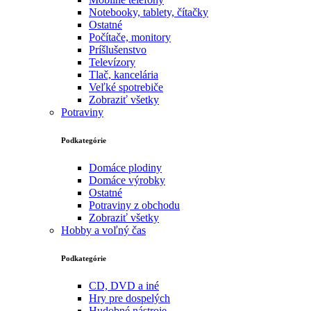
Notebooky, tablety, čítačky
Ostatné
Počítače, monitory
Príšlušenstvo
Televízory
Tlač, kancelária
Veľké spotrebiče
Zobraziť všetky
Potraviny
Podkategórie
Domáce plodiny
Domáce výrobky
Ostatné
Potraviny z obchodu
Zobraziť všetky
Hobby a voľný čas
Podkategórie
CD, DVD a iné
Hry pre dospelých
Hudobné nástroje