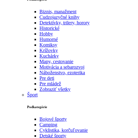
Biznis, manažment
Cudzojazyčné knihy
Detektívky, trilery, horory
Historické
Hobby
Humorné
Komiksy
Krížovky
Kuchárky
Mapy, cestovanie
Motivácia a sebarozvoj
Náboženstvo, ezoterika
Pre deti
Pre mládež
Zobraziť všetky
Šport
Podkategórie
Bojové športy
Camping
Cyklistika, korčuľovanie
Detské športy