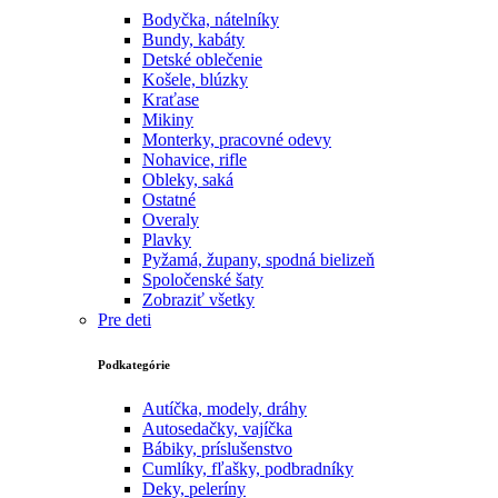
Bodyčka, nátelníky
Bundy, kabáty
Detské oblečenie
Košele, blúzky
Kraťase
Mikiny
Monterky, pracovné odevy
Nohavice, rifle
Obleky, saká
Ostatné
Overaly
Plavky
Pyžamá, župany, spodná bielizeň
Spoločenské šaty
Zobraziť všetky
Pre deti
Podkategórie
Autíčka, modely, dráhy
Autosedačky, vajíčka
Bábiky, príslušenstvo
Cumlíky, fľašky, podbradníky
Deky, peleríny