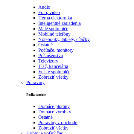
Audio
Foto, video
Herná elektornika
Inteligentné zariadenia
Malé spotrebiče
Mobilné telefóny
Notebooky, tablety, čítačky
Ostatné
Počítače, monitory
Príšlušenstvo
Televízory
Tlač, kancelária
Veľké spotrebiče
Zobraziť všetky
Potraviny
Podkategórie
Domáce plodiny
Domáce výrobky
Ostatné
Potraviny z obchodu
Zobraziť všetky
Hobby a voľný čas