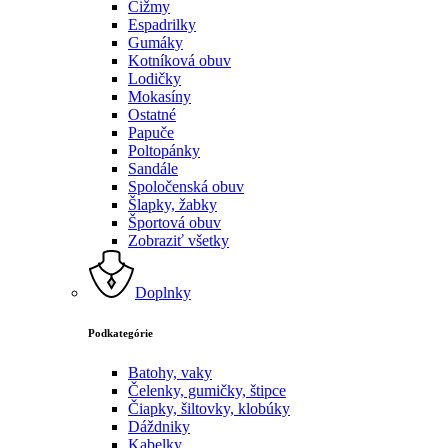
Čižmy
Espadrilky
Gumáky
Kotníková obuv
Lodičky
Mokasíny
Ostatné
Papuče
Poltopánky
Sandále
Spoločenská obuv
Šlapky, žabky
Športová obuv
Zobraziť všetky
Doplnky
Podkategórie
Batohy, vaky
Čelenky, gumičky, štipce
Čiapky, šiltovky, klobúky
Dáždniky
Kabelky