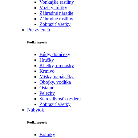
Vonkajšie rastliny
Vozíky, fúriky
Záhradné náradie
Záhradné rastliny
Zobraziť všetky
Pre zvieratá
Podkategórie
Búdy, domčeky
Hračky
Klietky, prenosky
Krmivo
Misky, napájačky
Obojky, vodítka
Ostatné
Pelechy
Starostlivosť o zviera
Zobraziť všetky
Nábytok
Podkategórie
Botníky