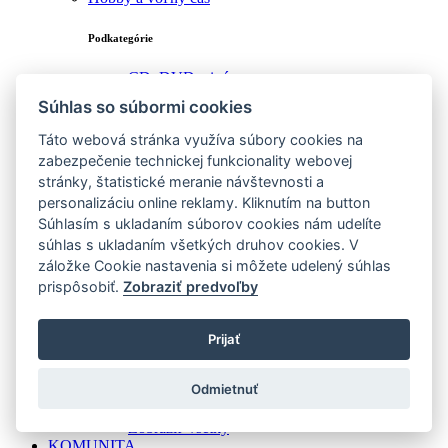
Podkategórie
CD, DVD a iné
Hry pre dospelých
Súhlas so súbormi cookies
Hudobné nástroje
Kreatívna dieľňa
Táto webová stránka využíva súbory cookies na
Kurzy a školenia
zabezpečenie technickej funkcionality webovej
Kutilská dieľňa
stránky, štatistické meranie návštevnosti a
Náradie
personalizáciu online reklamy. Kliknutím na button
Ostatné
Spoločenské hry
Súhlasím s ukladaním súborov cookies nám udelíte
Stanovanie a camping
súhlas s ukladaním všetkých druhov cookies. V
Starožitnosti
záložke Cookie nastavenia si môžete udelený súhlas
Vstupenky
prispôsobiť.
Zobraziť predvoľby
Zážitky
Zberateľstvo
Zobraziť všetky
Prijať
Ostatné
Odmietnuť
Podkategórie
Zobraziť všetky
KOMUNITA