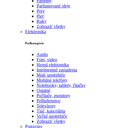
Parfémy
Parfumované oleje
Pery
Pleť
Ruky
Zobraziť všetky
Elektronika
Podkategórie
Audio
Foto, video
Herná elektornika
Inteligentné zariadenia
Malé spotrebiče
Mobilné telefóny
Notebooky, tablety, čítačky
Ostatné
Počítače, monitory
Príšlušenstvo
Televízory
Tlač, kancelária
Veľké spotrebiče
Zobraziť všetky
Potraviny