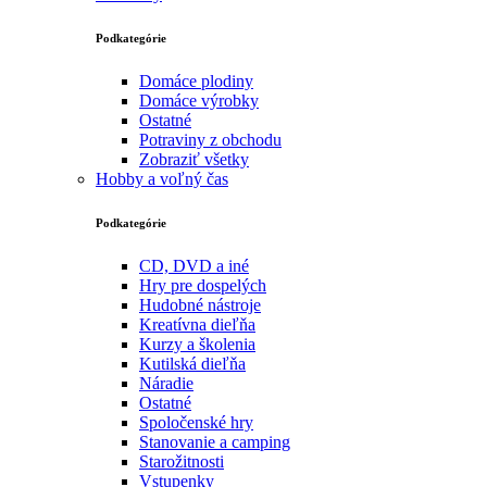
Podkategórie
Domáce plodiny
Domáce výrobky
Ostatné
Potraviny z obchodu
Zobraziť všetky
Hobby a voľný čas
Podkategórie
CD, DVD a iné
Hry pre dospelých
Hudobné nástroje
Kreatívna dieľňa
Kurzy a školenia
Kutilská dieľňa
Náradie
Ostatné
Spoločenské hry
Stanovanie a camping
Starožitnosti
Vstupenky