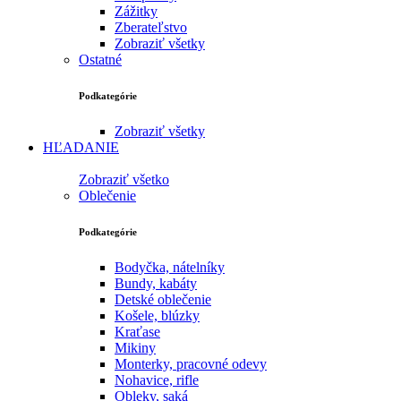
Zážitky
Zberateľstvo
Zobraziť všetky
Ostatné
Podkategórie
Zobraziť všetky
HĽADANIE
Zobraziť všetko
Oblečenie
Podkategórie
Bodyčka, nátelníky
Bundy, kabáty
Detské oblečenie
Košele, blúzky
Kraťase
Mikiny
Monterky, pracovné odevy
Nohavice, rifle
Obleky, saká