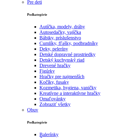
Pre deti
Podkategórie
Autíčka, modely, dráhy
Autosedačky, vajíčka
Bábiky, príslušenstvo
Cumlíky, fľašky, podbradníky
Deky, peleríny
Detské dopravné prostriedky
Detský kuchynský riad
Drevené hračky
Figúrky
Hračky pre najmenších
Kočíky, fusaky
Kozmetika, hygiena, vaničky
Kreatívne a interaktívne hračky
Omaľovánky
Zobraziť všetky
Obuv
Podkategórie
Balerínky