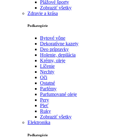
Plážové športy
Zobraziť všetky
Zdravie a krása
Podkategórie
Bytové vône
Dekoratívne kazety
Deo prípravky
Holenie, depilácia
Krémy, oleje
Líčenie
Nechty
Oči
Ostatné
Parfémy
Parfumované oleje
Pery
Pleť
Ruky
Zobraziť všetky
Elektronika
Podkategórie