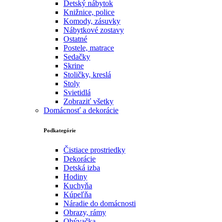
Detský nábytok
Knižnice, police
Komody, zásuvky
Nábytkové zostavy
Ostatné
Postele, matrace
Sedačky
Skrine
Stoličky, kreslá
Stoly
Svietidlá
Zobraziť všetky
Domácnosť a dekorácie
Podkategórie
Čistiace prostriedky
Dekorácie
Detská izba
Hodiny
Kuchyňa
Kúpeľňa
Náradie do domácnosti
Obrazy, rámy
Obývačka