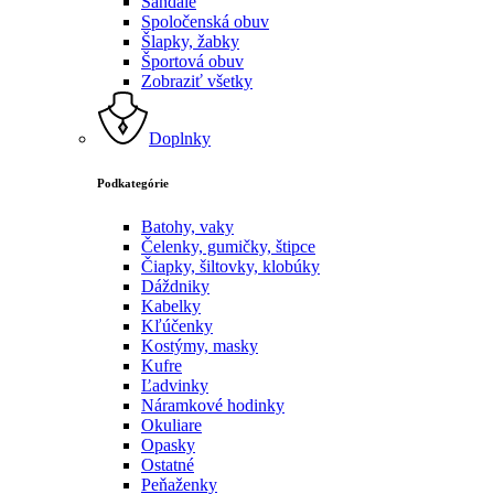
Sandále
Spoločenská obuv
Šlapky, žabky
Športová obuv
Zobraziť všetky
Doplnky
Podkategórie
Batohy, vaky
Čelenky, gumičky, štipce
Čiapky, šiltovky, klobúky
Dáždniky
Kabelky
Kľúčenky
Kostýmy, masky
Kufre
Ľadvinky
Náramkové hodinky
Okuliare
Opasky
Ostatné
Peňaženky