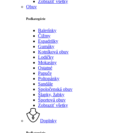
Zobraziť všetky
Obuv
Podkategórie
Balerínky
Čižmy
Espadrilky
Gumáky
Kotníková obuv
Lodičky
Mokasíny
Ostatné
Papuče
Poltopánky
Sandále
Spoločenská obuv
Šlapky, žabky
Športová obuv
Zobraziť všetky
Doplnky
Podkategórie