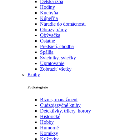
Detská izba
Hodiny
Kuchyňa
Kúpeľňa
Náradie do domácnosti
Obrazy, rámy
Obývačka
Ostatné
Predsieň, chodba
Spálňa
Svietniky, sviečky
Upratovanie
Zobraziť všetky
Knihy
Podkategórie
Biznis, manažment
Cudzojazyčné knihy
Detektívky, trilery, horory
Historické
Hobby
Humorné
Komiksy
Krížovky