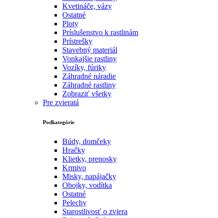
Kvetináče, vázy
Ostatné
Ploty
Príslušenstvo k rastlinám
Prístrešky
Stavebný materiál
Vonkajšie rastliny
Vozíky, fúriky
Záhradné náradie
Záhradné rastliny
Zobraziť všetky
Pre zvieratá
Podkategórie
Búdy, domčeky
Hračky
Klietky, prenosky
Krmivo
Misky, napájačky
Obojky, vodítka
Ostatné
Pelechy
Starostlivosť o zviera