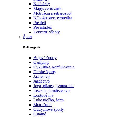
Kuchárky
Mapy, cestovanie
Motivácia a sebarozvoj
Náboženstvo, ezoterika
Pre deti
Pre mládež
Zobraziť všetky
Šport
Podkategórie
Bojové športy
Camping
Cyklistika, korčuľovanie
Detské športy
Jazdectvo
Jazdectvo
Joga, pilates, gymnastika
Lezenie, horolezectvo
Loptové hry
Lukostreľba, šerm
Motoršport‎
Oddychové športy
Ostatné