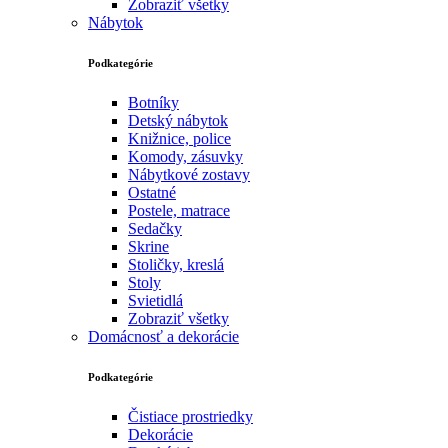
Zobraziť všetky
Nábytok
Podkategórie
Botníky
Detský nábytok
Knižnice, police
Komody, zásuvky
Nábytkové zostavy
Ostatné
Postele, matrace
Sedačky
Skrine
Stoličky, kreslá
Stoly
Svietidlá
Zobraziť všetky
Domácnosť a dekorácie
Podkategórie
Čistiace prostriedky
Dekorácie