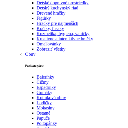
Detské dopravné prostriedky
Detský kuchynský riad
Drevené hračky
Figúrky
Hračky pre najmenších
Kočíky, fusaky
Kozmetika, hygiena, vaničky
Kreatívne a interaktívne hračky
Omaľovánky
Zobraziť všetky
Obuv
Podkategórie
Balerínky
Čižmy
Espadrilky
Gumáky
Kotníková obuv
Lodičky
Mokasíny
Ostatné
Papuče
Poltopánky