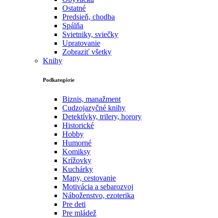
Ostatné
Predsieň, chodba
Spálňa
Svietniky, sviečky
Upratovanie
Zobraziť všetky
Knihy
Podkategórie
Biznis, manažment
Cudzojazyčné knihy
Detektívky, trilery, horory
Historické
Hobby
Humorné
Komiksy
Krížovky
Kuchárky
Mapy, cestovanie
Motivácia a sebarozvoj
Náboženstvo, ezoterika
Pre deti
Pre mládež