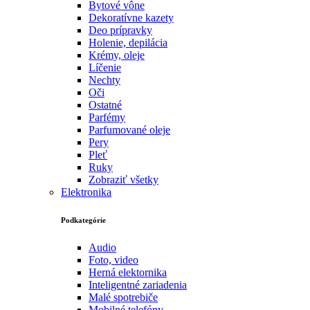
Bytové vône
Dekoratívne kazety
Deo prípravky
Holenie, depilácia
Krémy, oleje
Líčenie
Nechty
Oči
Ostatné
Parfémy
Parfumované oleje
Pery
Pleť
Ruky
Zobraziť všetky
Elektronika
Podkategórie
Audio
Foto, video
Herná elektornika
Inteligentné zariadenia
Malé spotrebiče
Mobilné telefóny