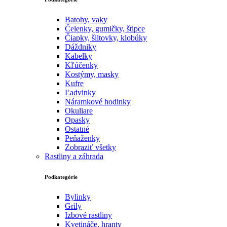
Batohy, vaky
Čelenky, gumičky, štipce
Čiapky, šiltovky, klobúky
Dáždniky
Kabelky
Kľúčenky
Kostýmy, masky
Kufre
Ľadvinky
Náramkové hodinky
Okuliare
Opasky
Ostatné
Peňaženky
Zobraziť všetky
Rastliny a záhrada
Podkategórie
Bylinky
Grily
Izbové rastliny
Kvetináče, hranty