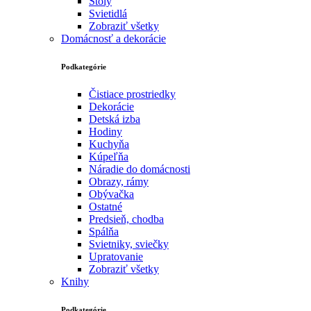
Stoly
Svietidlá
Zobraziť všetky
Domácnosť a dekorácie
Podkategórie
Čistiace prostriedky
Dekorácie
Detská izba
Hodiny
Kuchyňa
Kúpeľňa
Náradie do domácnosti
Obrazy, rámy
Obývačka
Ostatné
Predsieň, chodba
Spálňa
Svietniky, sviečky
Upratovanie
Zobraziť všetky
Knihy
Podkategórie