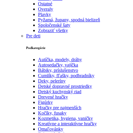
Ostatné
Overaly
Plavky
Pyžamá, župany, spodná bielizeň
Spoločenské šaty
Zobraziť všetky
Pre deti
Podkategórie
Autíčka, modely, dráhy
Autosedačky, vajíčka
Bábiky, príslušenstvo
Cumlíky, fľašky, podbradníky
Deky, peleríny
Detské dopravné prostriedky
Detský kuchynský riad
Drevené hračky
Figúrky
Hračky pre najmenších
Kočíky, fusaky
Kozmetika, hygiena, vaničky
Kreatívne a interaktívne hračky
Omaľovánky