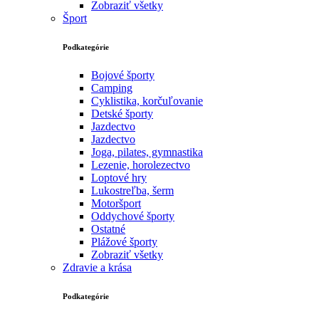
Zobraziť všetky
Šport
Podkategórie
Bojové športy
Camping
Cyklistika, korčuľovanie
Detské športy
Jazdectvo
Jazdectvo
Joga, pilates, gymnastika
Lezenie, horolezectvo
Loptové hry
Lukostreľba, šerm
Motoršport‎
Oddychové športy
Ostatné
Plážové športy
Zobraziť všetky
Zdravie a krása
Podkategórie