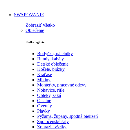
SWAPOVANIE
Zobraziť všetko
Oblečenie
Podkategórie
Bodyčka, nátelníky
Bundy, kabáty
Detské oblečenie
Košele, blúzky
Kraťase
Mikiny
Monterky, pracovné odevy
Nohavice, rifle
Obleky, saká
Ostatné
Overaly
Plavky
Pyžamá, župany, spodná bielizeň
Spoločenské šaty
Zobraziť všetky