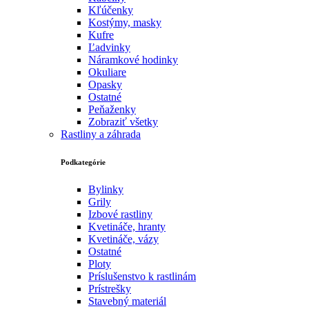
Kľúčenky
Kostýmy, masky
Kufre
Ľadvinky
Náramkové hodinky
Okuliare
Opasky
Ostatné
Peňaženky
Zobraziť všetky
Rastliny a záhrada
Podkategórie
Bylinky
Grily
Izbové rastliny
Kvetináče, hranty
Kvetináče, vázy
Ostatné
Ploty
Príslušenstvo k rastlinám
Prístrešky
Stavebný materiál