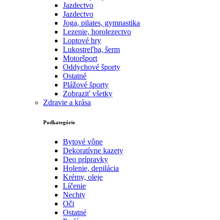
Jazdectvo
Jazdectvo
Joga, pilates, gymnastika
Lezenie, horolezectvo
Loptové hry
Lukostreľba, šerm
Motoršport‎
Oddychové športy
Ostatné
Plážové športy
Zobraziť všetky
Zdravie a krása
Podkategórie
Bytové vône
Dekoratívne kazety
Deo prípravky
Holenie, depilácia
Krémy, oleje
Líčenie
Nechty
Oči
Ostatné