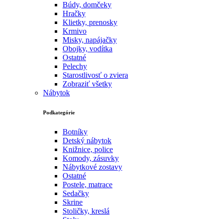
Búdy, domčeky
Hračky
Klietky, prenosky
Krmivo
Misky, napájačky
Obojky, vodítka
Ostatné
Pelechy
Starostlivosť o zviera
Zobraziť všetky
Nábytok
Podkategórie
Botníky
Detský nábytok
Knižnice, police
Komody, zásuvky
Nábytkové zostavy
Ostatné
Postele, matrace
Sedačky
Skrine
Stoličky, kreslá