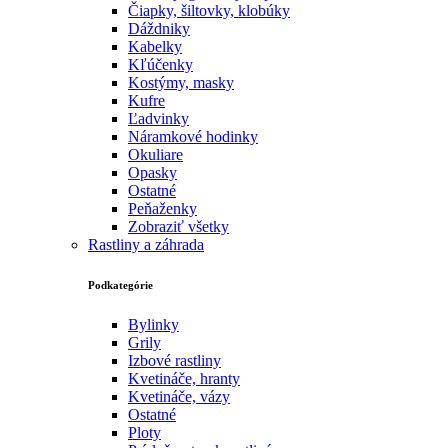
Čiapky, šiltovky, klobúky
Dáždniky
Kabelky
Kľúčenky
Kostýmy, masky
Kufre
Ľadvinky
Náramkové hodinky
Okuliare
Opasky
Ostatné
Peňaženky
Zobraziť všetky
Rastliny a záhrada
Podkategórie
Bylinky
Grily
Izbové rastliny
Kvetináče, hranty
Kvetináče, vázy
Ostatné
Ploty