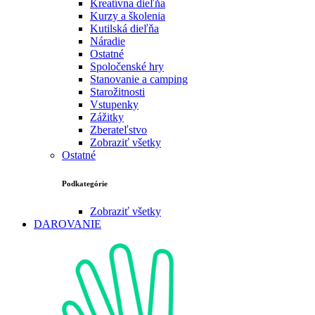
Kreatívna dieľňa
Kurzy a školenia
Kutilská dieľňa
Náradie
Ostatné
Spoločenské hry
Stanovanie a camping
Starožitnosti
Vstupenky
Zážitky
Zberateľstvo
Zobraziť všetky
Ostatné
Podkategórie
Zobraziť všetky
DAROVANIE