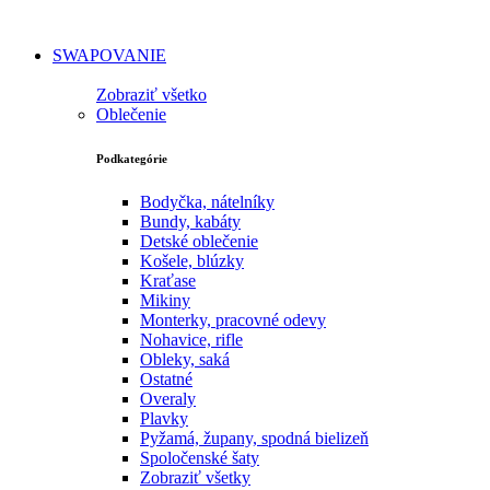
SWAPOVANIE
Zobraziť všetko
Oblečenie
Podkategórie
Bodyčka, nátelníky
Bundy, kabáty
Detské oblečenie
Košele, blúzky
Kraťase
Mikiny
Monterky, pracovné odevy
Nohavice, rifle
Obleky, saká
Ostatné
Overaly
Plavky
Pyžamá, župany, spodná bielizeň
Spoločenské šaty
Zobraziť všetky