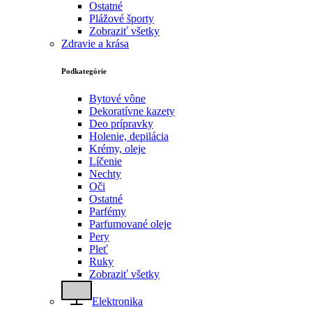
Ostatné
Plážové športy
Zobraziť všetky
Zdravie a krása
Podkategórie
Bytové vône
Dekoratívne kazety
Deo prípravky
Holenie, depilácia
Krémy, oleje
Líčenie
Nechty
Oči
Ostatné
Parfémy
Parfumované oleje
Pery
Pleť
Ruky
Zobraziť všetky
Elektronika