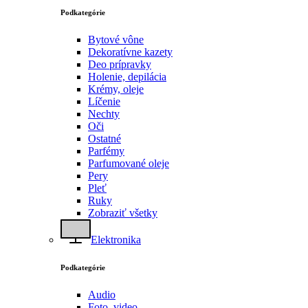
Podkategórie
Bytové vône
Dekoratívne kazety
Deo prípravky
Holenie, depilácia
Krémy, oleje
Líčenie
Nechty
Oči
Ostatné
Parfémy
Parfumované oleje
Pery
Pleť
Ruky
Zobraziť všetky
Elektronika
Podkategórie
Audio
Foto, video