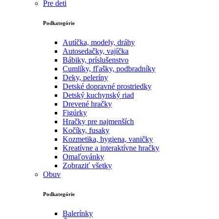
Pre deti
Podkategórie
Autíčka, modely, dráhy
Autosedačky, vajíčka
Bábiky, príslušenstvo
Cumlíky, fľašky, podbradníky
Deky, peleríny
Detské dopravné prostriedky
Detský kuchynský riad
Drevené hračky
Figúrky
Hračky pre najmenších
Kočíky, fusaky
Kozmetika, hygiena, vaničky
Kreatívne a interaktívne hračky
Omaľovánky
Zobraziť všetky
Obuv
Podkategórie
Balerínky