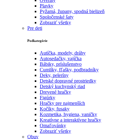
Overaly
Plavky
Pyžamá, župany, spodná bielizeň
Spoločenské šaty
Zobraziť všetky
Pre deti
Podkategórie
Autíčka, modely, dráhy
Autosedačky, vajíčka
Bábiky, príslušenstvo
Cumlíky, fľašky, podbradníky
Deky, peleríny
Detské dopravné prostriedky
Detský kuchynský riad
Drevené hračky
Figúrky
Hračky pre najmenších
Kočíky, fusaky
Kozmetika, hygiena, vaničky
Kreatívne a interaktívne hračky
Omaľovánky
Zobraziť všetky
Obuv