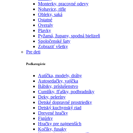
Monterky, pracovné odevy
Nohavice, rifle
Obleky, saká
Ostatné
Overaly
Plavky
Pyžamá, župany, spodná bielizeň
Spoločenské šaty
Zobraziť všetky
Pre deti
Podkategórie
Autíčka, modely, dráhy
Autosedačky, vajíčka
Bábiky, príslušenstvo
Cumlíky, fľašky, podbradníky
Deky, peleríny
Detské dopravné prostriedky
Detský kuchynský riad
Drevené hračky
Figúrky
Hračky pre najmenších
Kočíky, fusaky