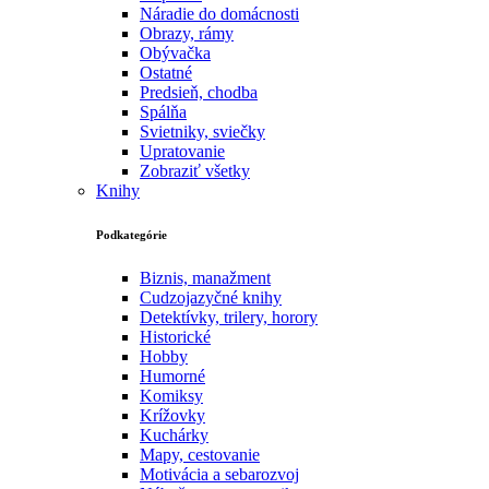
Náradie do domácnosti
Obrazy, rámy
Obývačka
Ostatné
Predsieň, chodba
Spálňa
Svietniky, sviečky
Upratovanie
Zobraziť všetky
Knihy
Podkategórie
Biznis, manažment
Cudzojazyčné knihy
Detektívky, trilery, horory
Historické
Hobby
Humorné
Komiksy
Krížovky
Kuchárky
Mapy, cestovanie
Motivácia a sebarozvoj