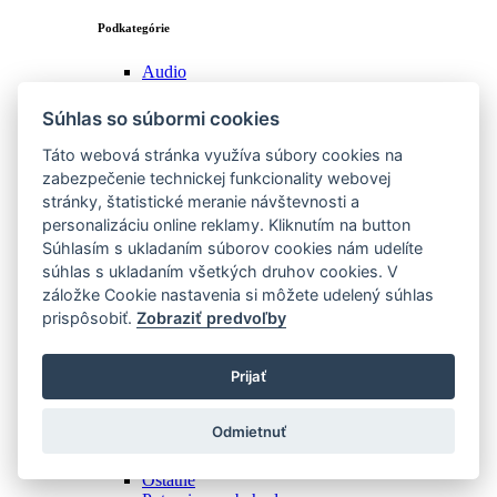
Podkategórie
Audio
Foto, video
Herná elektornika
Súhlas so súbormi cookies
Inteligentné zariadenia
Malé spotrebiče
Táto webová stránka využíva súbory cookies na
Mobilné telefóny
zabezpečenie technickej funkcionality webovej
Notebooky, tablety, čítačky
stránky, štatistické meranie návštevnosti a
Ostatné
personalizáciu online reklamy. Kliknutím na button
Počítače, monitory
Súhlasím s ukladaním súborov cookies nám udelíte
Príšlušenstvo
súhlas s ukladaním všetkých druhov cookies. V
Televízory
Tlač, kancelária
záložke Cookie nastavenia si môžete udelený súhlas
Veľké spotrebiče
prispôsobiť.
Zobraziť predvoľby
Zobraziť všetky
Potraviny
Prijať
Podkategórie
Odmietnuť
Domáce plodiny
Domáce výrobky
Ostatné