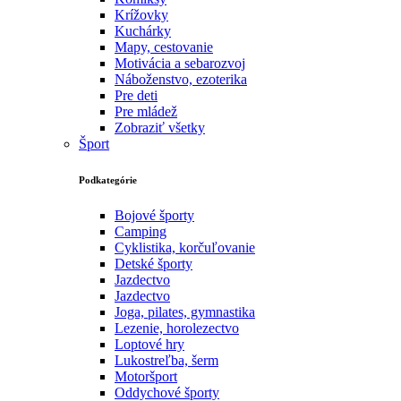
Krížovky
Kuchárky
Mapy, cestovanie
Motivácia a sebarozvoj
Náboženstvo, ezoterika
Pre deti
Pre mládež
Zobraziť všetky
Šport
Podkategórie
Bojové športy
Camping
Cyklistika, korčuľovanie
Detské športy
Jazdectvo
Jazdectvo
Joga, pilates, gymnastika
Lezenie, horolezectvo
Loptové hry
Lukostreľba, šerm
Motoršport‎
Oddychové športy