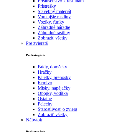
Príslušenstvo k rastlinám
Prístrešky
Stavebný materiál
Vonkajšie rastliny
Vozíky, fúriky
Záhradné náradie
Záhradné rastliny
Zobraziť všetky
Pre zvieratá
Podkategórie
Búdy, domčeky
Hračky
Klietky, prenosky
Krmivo
Misky, napájačky
Obojky, vodítka
Ostatné
Pelechy
Starostlivosť o zviera
Zobraziť všetky
Nábytok
Podkategórie