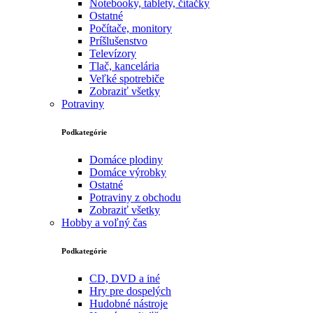
Notebooky, tablety, čítačky
Ostatné
Počítače, monitory
Príšlušenstvo
Televízory
Tlač, kancelária
Veľké spotrebiče
Zobraziť všetky
Potraviny
Podkategórie
Domáce plodiny
Domáce výrobky
Ostatné
Potraviny z obchodu
Zobraziť všetky
Hobby a voľný čas
Podkategórie
CD, DVD a iné
Hry pre dospelých
Hudobné nástroje