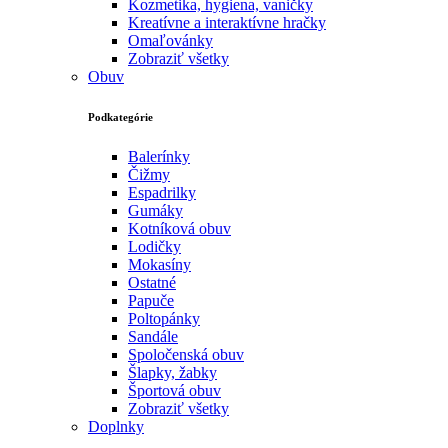
Kozmetika, hygiena, vaničky
Kreatívne a interaktívne hračky
Omaľovánky
Zobraziť všetky
Obuv
Podkategórie
Balerínky
Čižmy
Espadrilky
Gumáky
Kotníková obuv
Lodičky
Mokasíny
Ostatné
Papuče
Poltopánky
Sandále
Spoločenská obuv
Šlapky, žabky
Športová obuv
Zobraziť všetky
Doplnky