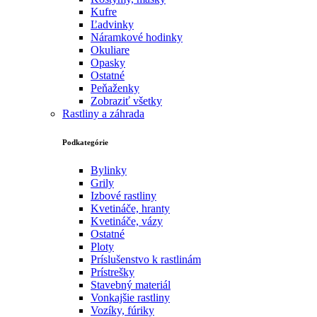
Kufre
Ľadvinky
Náramkové hodinky
Okuliare
Opasky
Ostatné
Peňaženky
Zobraziť všetky
Rastliny a záhrada
Podkategórie
Bylinky
Grily
Izbové rastliny
Kvetináče, hranty
Kvetináče, vázy
Ostatné
Ploty
Príslušenstvo k rastlinám
Prístrešky
Stavebný materiál
Vonkajšie rastliny
Vozíky, fúriky