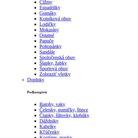
Čižmy
Espadrilky
Gumáky
Kotníková obuv
Lodičky
Mokasíny
Ostatné
Papuče
Poltopánky
Sandále
Spoločenská obuv
Šlapky, žabky
Športová obuv
Zobraziť všetky
Doplnky
Podkategórie
Batohy, vaky
Čelenky, gumičky, štipce
Čiapky, šiltovky, klobúky
Dáždniky
Kabelky
Kľúčenky
Kostýmy, masky