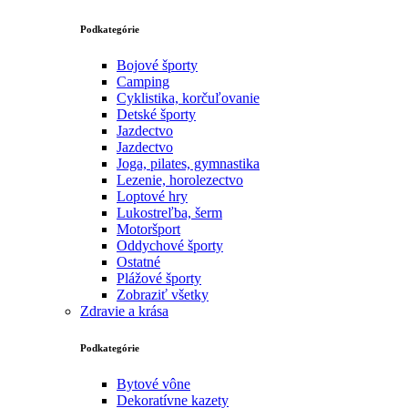
Podkategórie
Bojové športy
Camping
Cyklistika, korčuľovanie
Detské športy
Jazdectvo
Jazdectvo
Joga, pilates, gymnastika
Lezenie, horolezectvo
Loptové hry
Lukostreľba, šerm
Motoršport‎
Oddychové športy
Ostatné
Plážové športy
Zobraziť všetky
Zdravie a krása
Podkategórie
Bytové vône
Dekoratívne kazety