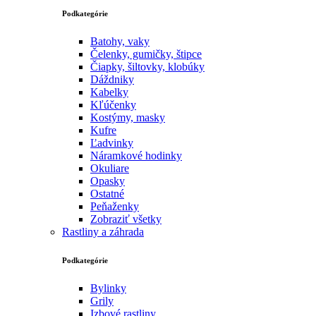
Podkategórie
Batohy, vaky
Čelenky, gumičky, štipce
Čiapky, šiltovky, klobúky
Dáždniky
Kabelky
Kľúčenky
Kostýmy, masky
Kufre
Ľadvinky
Náramkové hodinky
Okuliare
Opasky
Ostatné
Peňaženky
Zobraziť všetky
Rastliny a záhrada
Podkategórie
Bylinky
Grily
Izbové rastliny