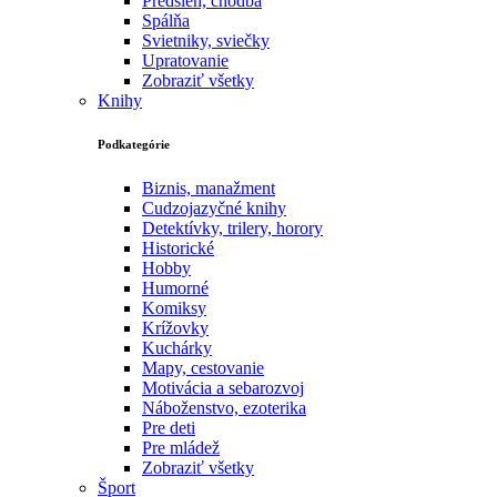
Predsieň, chodba
Spálňa
Svietniky, sviečky
Upratovanie
Zobraziť všetky
Knihy
Podkategórie
Biznis, manažment
Cudzojazyčné knihy
Detektívky, trilery, horory
Historické
Hobby
Humorné
Komiksy
Krížovky
Kuchárky
Mapy, cestovanie
Motivácia a sebarozvoj
Náboženstvo, ezoterika
Pre deti
Pre mládež
Zobraziť všetky
Šport