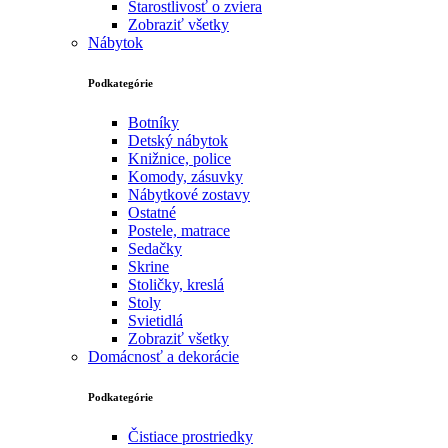
Starostlivosť o zviera
Zobraziť všetky
Nábytok
Podkategórie
Botníky
Detský nábytok
Knižnice, police
Komody, zásuvky
Nábytkové zostavy
Ostatné
Postele, matrace
Sedačky
Skrine
Stoličky, kreslá
Stoly
Svietidlá
Zobraziť všetky
Domácnosť a dekorácie
Podkategórie
Čistiace prostriedky