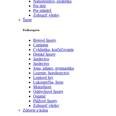
Náboženstvo, ezoterika
Pre deti
Pre mládež
Zobraziť všetky
Šport
Podkategórie
Bojové športy
Camping
Cyklistika, korčuľovanie
Detské športy
Jazdectvo
Jazdectvo
Joga, pilates, gymnastika
Lezenie, horolezectvo
Loptové hry
Lukostreľba, šerm
Motoršport‎
Oddychové športy
Ostatné
Plážové športy
Zobraziť všetky
Zdravie a krása