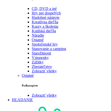
CD, DVD a iné
Hry pre dospelých
Hudobné nástroje
Kreatívna dieľňa
Kurzy a školenia
Kutilská dieľňa
Náradie
Ostatné
Spoločenské hry
Stanovanie a camping
Starožitnosti
Vstupenky
Zážitky
Zberateľstvo
Zobraziť všetky
Ostatné
Podkategórie
Zobraziť všetky
HĽADANIE