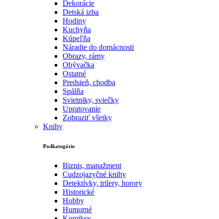
Dekorácie
Detská izba
Hodiny
Kuchyňa
Kúpeľňa
Náradie do domácnosti
Obrazy, rámy
Obývačka
Ostatné
Predsieň, chodba
Spálňa
Svietniky, sviečky
Upratovanie
Zobraziť všetky
Knihy
Podkategórie
Biznis, manažment
Cudzojazyčné knihy
Detektívky, trilery, horory
Historické
Hobby
Humorné
Komiksy