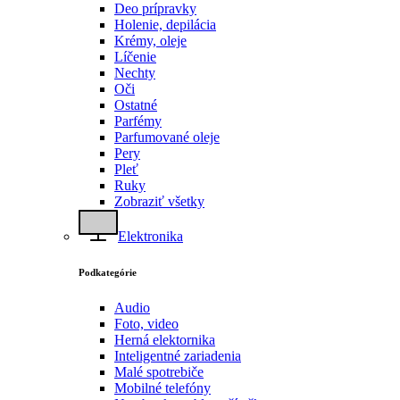
Deo prípravky
Holenie, depilácia
Krémy, oleje
Líčenie
Nechty
Oči
Ostatné
Parfémy
Parfumované oleje
Pery
Pleť
Ruky
Zobraziť všetky
Elektronika
Podkategórie
Audio
Foto, video
Herná elektornika
Inteligentné zariadenia
Malé spotrebiče
Mobilné telefóny