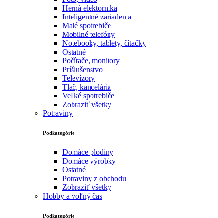
Herná elektornika
Inteligentné zariadenia
Malé spotrebiče
Mobilné telefóny
Notebooky, tablety, čítačky
Ostatné
Počítače, monitory
Príšlušenstvo
Televízory
Tlač, kancelária
Veľké spotrebiče
Zobraziť všetky
Potraviny
Podkategórie
Domáce plodiny
Domáce výrobky
Ostatné
Potraviny z obchodu
Zobraziť všetky
Hobby a voľný čas
Podkategórie