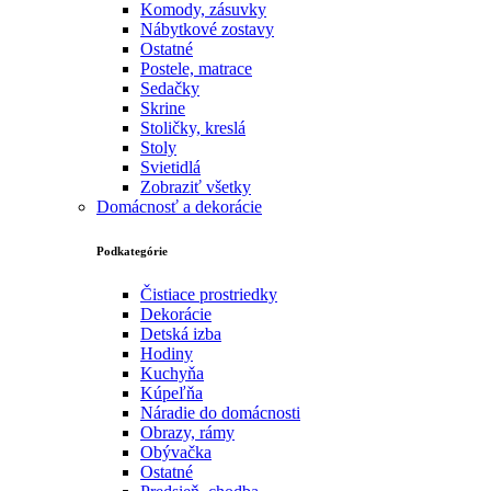
Komody, zásuvky
Nábytkové zostavy
Ostatné
Postele, matrace
Sedačky
Skrine
Stoličky, kreslá
Stoly
Svietidlá
Zobraziť všetky
Domácnosť a dekorácie
Podkategórie
Čistiace prostriedky
Dekorácie
Detská izba
Hodiny
Kuchyňa
Kúpeľňa
Náradie do domácnosti
Obrazy, rámy
Obývačka
Ostatné