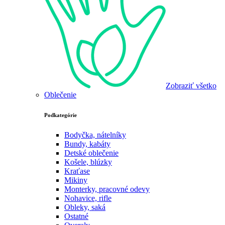
Zobraziť všetko
Oblečenie
Podkategórie
Bodyčka, nátelníky
Bundy, kabáty
Detské oblečenie
Košele, blúzky
Kraťase
Mikiny
Monterky, pracovné odevy
Nohavice, rifle
Obleky, saká
Ostatné