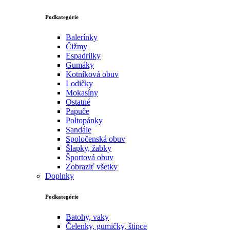
Podkategórie
Balerínky
Čižmy
Espadrilky
Gumáky
Kotníková obuv
Lodičky
Mokasíny
Ostatné
Papuče
Poltopánky
Sandále
Spoločenská obuv
Šlapky, žabky
Športová obuv
Zobraziť všetky
Doplnky
Podkategórie
Batohy, vaky
Čelenky, gumičky, štipce