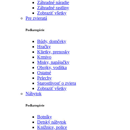
Záhradné náradie
Záhradné rastliny
Zobraziť všetky
Pre zvieratá
Podkategórie
Búdy, domčeky
Hračky
Klietky, prenosky
Krmivo
Misky, napájačky
Obojky, vodítka
Ostatné
Pelechy
Starostlivosť o zviera
Zobraziť všetky
Nábytok
Podkategórie
Botníky
Detský nábytok
Knižnice, police