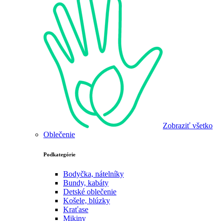
Zobraziť všetko
Oblečenie
Podkategórie
Bodyčka, nátelníky
Bundy, kabáty
Detské oblečenie
Košele, blúzky
Kraťase
Mikiny