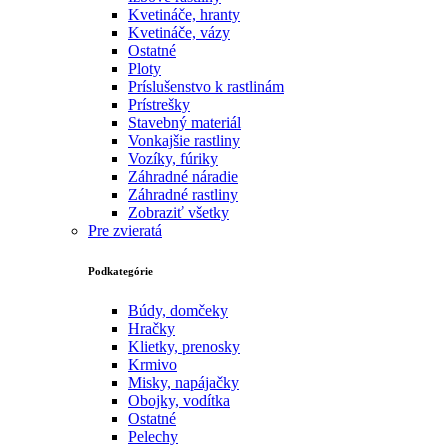
Kvetináče, hranty
Kvetináče, vázy
Ostatné
Ploty
Príslušenstvo k rastlinám
Prístrešky
Stavebný materiál
Vonkajšie rastliny
Vozíky, fúriky
Záhradné náradie
Záhradné rastliny
Zobraziť všetky
Pre zvieratá
Podkategórie
Búdy, domčeky
Hračky
Klietky, prenosky
Krmivo
Misky, napájačky
Obojky, vodítka
Ostatné
Pelechy