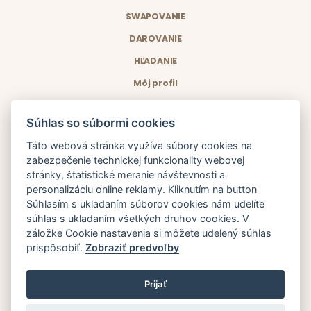
SWAPOVANIE
DAROVANIE
HĽADANIE
Môj profil
Ako na to
Súhlas so súbormi cookies
Blog
Táto webová stránka využíva súbory cookies na
O projekte
zabezpečenie technickej funkcionality webovej
stránky, štatistické meranie návštevnosti a
Kontakt
personalizáciu online reklamy. Kliknutím na button
Súhlasím s ukladaním súborov cookies nám udelíte
Časté kladené otázky
súhlas s ukladaním všetkých druhov cookies. V
záložke Cookie nastavenia si môžete udelený súhlas
Podmienky poskytovania služby
prispôsobiť.
Zobraziť predvoľby
Ochrana osobných údajov
Prijať